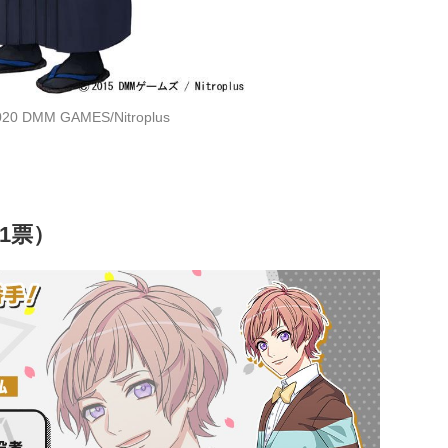
020 DMM GAMES/Nitroplus
51票）