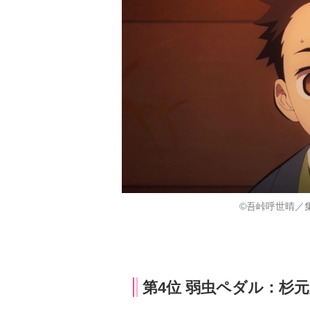
©吾峠呼世晴／集
第4位 弱虫ペダル：杉元