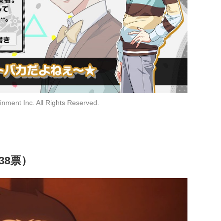
inment Inc. All Rights Reserved.
38票）