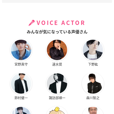
VOICE ACTOR
みんなが気になっている声優さん
宮野真守
速水奨
下野紘
鈴村健一
諏訪部順一
森川智之