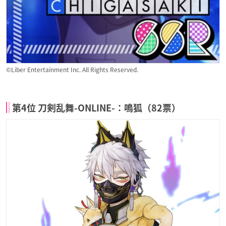
©Liber Entertainment Inc. All Rights Reserved.
第4位 刀剣乱舞-ONLINE-：鳴狐（82票）