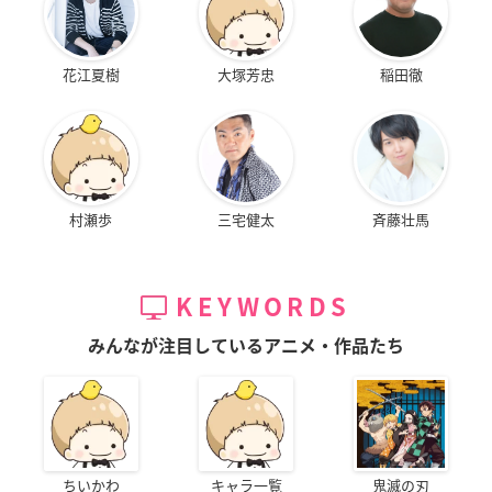
花江夏樹
大塚芳忠
稲田徹
村瀬歩
三宅健太
斉藤壮馬
KEYWORDS
みんなが注目しているアニメ・作品たち
ちいかわ
キャラ一覧
鬼滅の刃