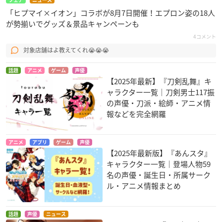
フェア
ニュース
「ヒプマイ×イオン」コラボが8月7日開催！エプロン姿の18人
が勢揃いでグッズ＆景品キャンペーンも
4コメント
対象店舗はよ教えてくれ😭😭😭
話題
アニメ
ゲーム
声優
【2025年最新】『刀剣乱舞』キ
ャラクター一覧｜刀剣男士117振
の声優・刀派・絵師・アニメ情
報などを完全網羅
アニメ
アプリ
ゲーム
声優
【2025年最新版】『あんスタ』
キャラクター一覧｜登場人物59
名の声優・誕生日・所属サーク
ル・アニメ情報まとめ
話題
声優
ニュース