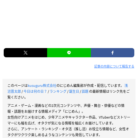
記事の内容について報告する
このページは
kusuguru株式会社
のにじめん編集部が作成・配信しています。
浅
沼晋太郎
/
今日は何の日？
/
ランキング
/
誕生日
/
話題
の最新情報はリンク先をご
覧ください。
アニメ・ゲーム・漫画などの2次元コンテンツや、声優・舞台・俳優などの情
報・話題をお届けする情報メディア「にじめん」。
女性向けアニメをはじめ、少年アニメやキャラクター作品、VTuberなどストリー
マーにも幅を広げ、オタクが気になる情報を幅広くお届けしています。
さらに、アンケート・ランキング・オタ活（推し活）お役立ち情報など、女性オ
タクがワクワク楽しめるようなコンテンツも発信しています。