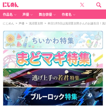
に
じ
め
ん
作品名
声優
舞台俳優
作者名
にじめん
>
声優
>
浅沼晋太郎
> 本日1月5日は浅沼晋太郎さんのお誕生日！浅