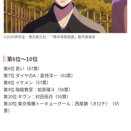
©2020伊井圭・東京創元社／「啄木鳥探偵處」製作委員会
第6位〜10位
第6位 若い（67票）
第7位 ダイヤのA：倉持洋一（63票）
第8位 イケメン（57票）
第9位 暗殺教室：前原陽斗（56票）
第10位 ギヴン：村田雨月（55票）
第10位 東京喰種トーキョーグール：西尾錦〈オロチ〉（55
票）