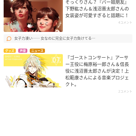
そっくりさん？『バー姐朋友』
下野紘さん＆浅沼晋太郎さんの
女装姿が可愛すぎると話題に！
4コメント
女子力凄い…… 女なのに完全に女子力負けてる…
グッズ
声優
ニュース
『ゴーストコンサート』アーサ
ー王役に梅原裕一郎さん＆信長
役に浅沼晋太郎さんが決定！上
松範康さんによる音楽プロジェ
クト。
2コメント