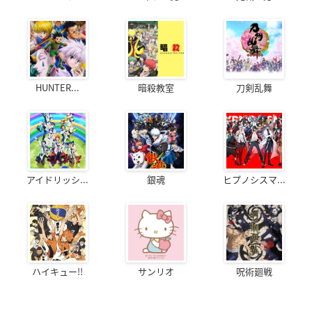
HUNTER...
暗殺教室
刀剣乱舞
アイドリッシ...
銀魂
ヒプノシスマ...
ハイキュー!!
サンリオ
呪術廻戦