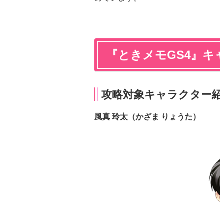
『ときメモGS4』キ
攻略対象キャラクター
風真 玲太（かざま りょうた）