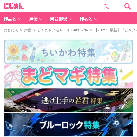
に
じ
め
ん
作品名
声優
舞台俳優
作者名
にじめん
>
声優
>
ときめきメモリアル Girl's Side
> 【2025年最新】『とき