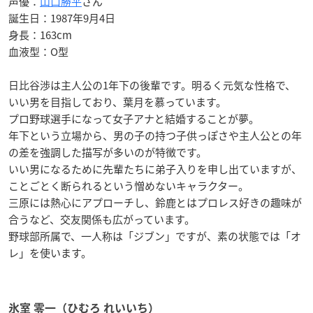
声優：
山口勝平
さん
誕生日：1987年9月4日
身長：163cm
血液型：O型
日比谷渉は主人公の1年下の後輩です。明るく元気な性格で、
いい男を目指しており、葉月を慕っています。
プロ野球選手になって女子アナと結婚することが夢。
年下という立場から、男の子の持つ子供っぽさや主人公との年
の差を強調した描写が多いのが特徴です。
いい男になるために先輩たちに弟子入りを申し出ていますが、
ことごとく断られるという憎めないキャラクター。
三原には熱心にアプローチし、鈴鹿とはプロレス好きの趣味が
合うなど、交友関係も広がっています。
野球部所属で、一人称は「ジブン」ですが、素の状態では「オ
レ」を使います。
氷室 零一（ひむろ れいいち）