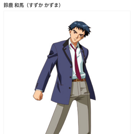
鈴鹿 和馬（すずか かずま）