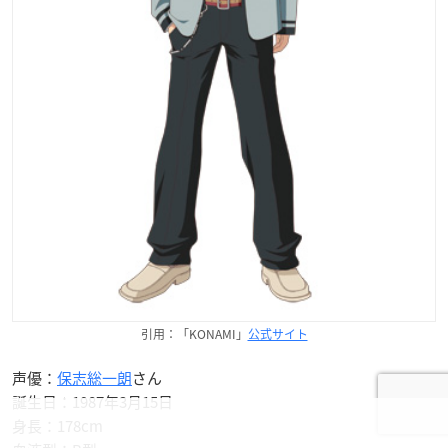
引用：「KONAMI」
公式サイト
声優：
保志総一朗
さん
誕生日：1987年3月15日
身長：178cm