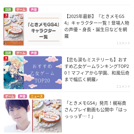
話題
ゲーム
声優
【2025年最新】『ときメモGS
4』キャラクター一覧！登場人物
の声優・身長・誕生日などを網
羅
1コメント
話題
ゲーム
声優
【恋も涙もミステリーも】おす
すめ乙女ゲームランキングTOP2
0！マフィアから学園、和風伝奇
まで幅広く網羅♪
2コメント
ゲーム
声優
ニュース
「ときメモGS4」発売！梶裕貴
さんプレイ動画も公開中「はっ
っっっず…！」