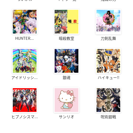
HUNTER...
暗殺教室
刀剣乱舞
アイドリッシ...
銀魂
ハイキュー!!
ヒプノシスマ...
サンリオ
呪術廻戦