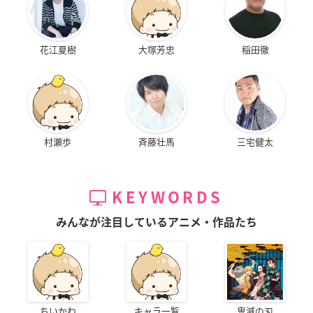
花江夏樹
大塚芳忠
稲田徹
村瀬歩
斉藤壮馬
三宅健太
KEYWORDS
みんなが注目しているアニメ・作品たち
ちいかわ
キャラ一覧
鬼滅の刃