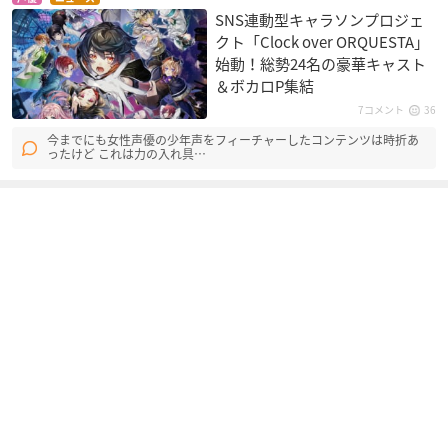
SNS連動型キャラソンプロジェ
クト「Clock over ORQUESTA」
始動！総勢24名の豪華キャスト
＆ボカロP集結
7コメント
36
今までにも女性声優の少年声をフィーチャーしたコンテンツは時折あ
ったけど これは力の入れ具…