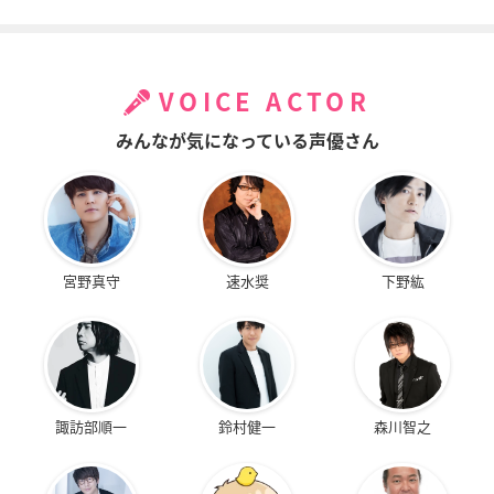
VOICE ACTOR
みんなが気になっている声優さん
宮野真守
速水奨
下野紘
諏訪部順一
鈴村健一
森川智之