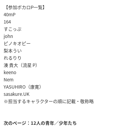
【参加ボカロP一覧】
40mP
164
すこっぷ
john
ピノキオピー
梨本うい
れるりり
湊 貴大（流星 P）
keeno
Nem
YASUHIRO（康寛）
sasakure.UK
※担当するキャラクターの順に記載・敬称略
次のページ：12人の青年／少年たち