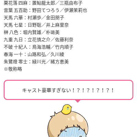
栗花落 四麻：置鮎龍太郎／三瓶由布子
音葉 五百助：野田てつろう／伊瀬茉莉也
天馬 六華：村瀬歩／金田朋子
天馬 七星：日野聡／井上麻里奈
榊 八色：堀内賢雄／朴璐美
九重 九日：立花慎之介／佐藤利奈
不破 十紀人：鳥海浩輔／竹内順子
春海 一十：山路和弘／久川綾
朱鷺燈 零士：緑川光／緒方恵美
※敬称略
キャスト豪華すぎない！？！？！？！？！