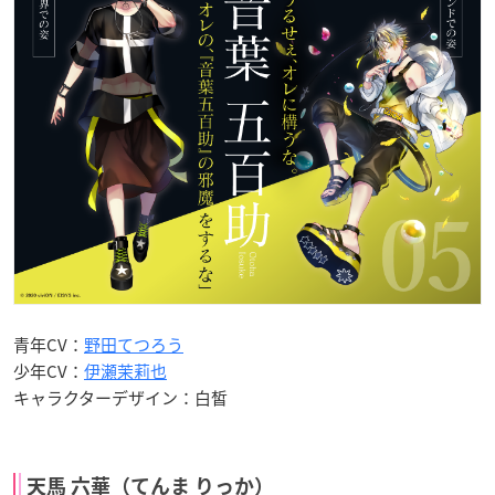
青年CV：
野田てつろう
少年CV：
伊瀬茉莉也
キャラクターデザイン：白皙
天馬 六華（てんま りっか）