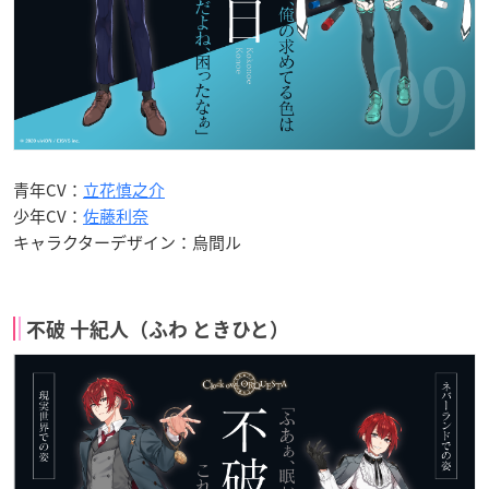
青年CV：
立花慎之介
少年CV：
佐藤利奈
キャラクターデザイン：烏間ル
不破 十紀人（ふわ ときひと）