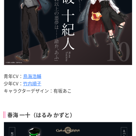
青年CV：
鳥海浩輔
少年CV：
竹内順子
キャラクターデザイン：有坂あこ
春海 一十（はるみ かずと）