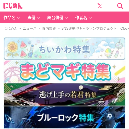
に
じ
め
ん
作品名
声優
舞台俳優
作者名
にじめん
>
ニュース
>
堀内賢雄
> SNS連動型キャラソンプロジェクト「Clock