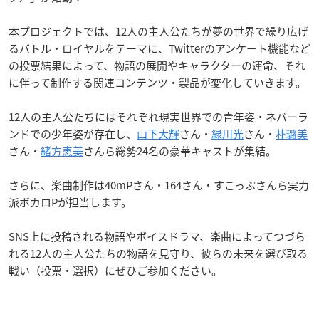
本プロジェクトでは、12人の主人公たちが夢の世界で繰り広げ
る
バトル・ロイヤル
をテーマに、Twitterのアンケート機能など
の投票結果によって、物語の展開やキャラクターの運命、それ
に伴って制作する関連コンテンツ・製品が変化していきます。
12人の主人公たちにはそれぞれ現実世界での青年姿・ネバーラ
ンドでの少年姿が存在し、
山下大輝
さん・
緑川光
さん・
朴璐美
さん・
緒方恵美
さんら総勢24名の豪華キャストが集結。
さらに、楽曲制作は40mPさん・164さん・すこっぷさんら実力
派ボカロPが担当します。
SNS上に投稿される物語やボイスドラマ、楽曲によってつづら
れる12人の主人公たちの物語を見守り、彼らの未来を選び取る
戦い（投票・選択）にぜひご参加ください。