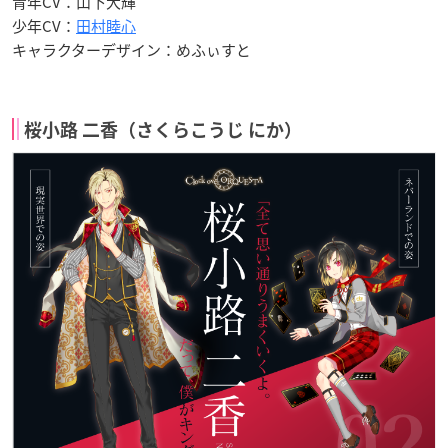
青年CV：山下大輝
少年CV：
田村睦心
キャラクターデザイン：めふぃすと
桜小路 二香（さくらこうじ にか）