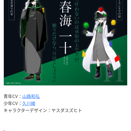
青年CV：
山路和弘
少年CV：
久川綾
キャラクターデザイン：ヤスダスズヒト