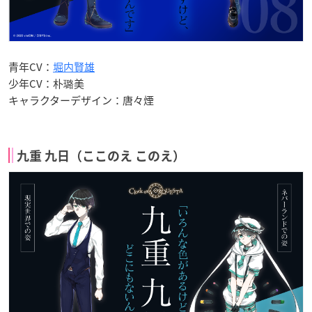
青年CV：
堀内賢雄
少年CV：朴璐美
キャラクターデザイン：唐々煙
九重 九日（ここのえ このえ）