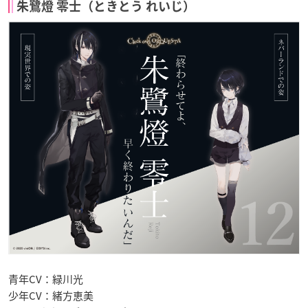
朱鷺燈 零士（ときとう れいじ）
青年CV：緑川光
少年CV：緒方恵美