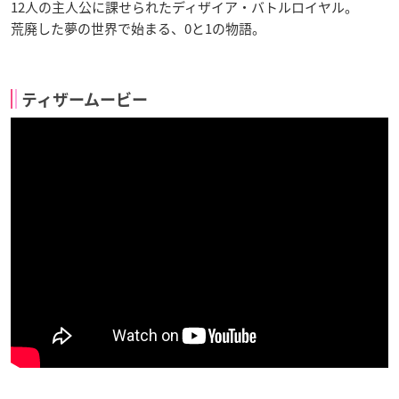
12人の主人公に課せられたディザイア・
バトルロイヤル
。
荒廃した夢の世界で始まる、0と1の物語。
ティザームービー