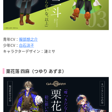
青年CV：
服部想之介
少年CV：
白石涼子
キャラクターデザイン：漣ミサ
栗花落 四麻（つゆり あずま）