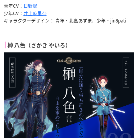
青年CV：
日野聡
少年CV：
井上麻里奈
キャラクターデザイン： 青年・北島あずま、少年・jin8pati
榊 八色（さかき やいろ）