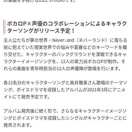
の楽曲を手掛けるZIZZ STUDIOです。
ボカロP×声優のコラボレーションによるキャラク
ターソングがリリース予定！
主人公たちが夢の世界・Never↓and（ネバーランド）に落ちる
前に抱えていた現実世界での悩みや葛藤などのキーワードを織
り交ぜた、キャラクターのバックグラウンドを深堀できるキャ
ラクターイメージソングを、12人の実力派ボカロPが制作。そ
れらの楽曲を青年時担当の12人の声優陣が歌唱を行います。
各12名分のキャラクターソングと奥井雅美さん歌唱のテーマソ
ング、ボイスドラマを収録したアルバムが2021年3月にアニメ
イトにて発売予定です。
アルバム発売後に続く形で、さらなるキャラクターイメージソ
ングとボイスドラマを収録したシングルがキャラクターごとに
発売されます。