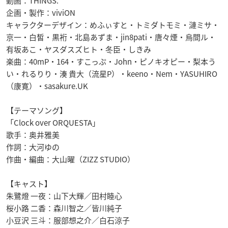
動画：THINGS.
企画・製作：viviON
キャラクターデザイン：めふぃすと・トミダトモミ・漣ミサ・
京一・白皙・黒裄・北島あずま・jin8pati・唐々煙・烏間ル・
有坂あこ・ヤスダスズヒト・冬臣・しきみ
楽曲：40mP・164・すこっぷ・John・ピノキオピー・梨本う
い・れるりり・湊 貴大（流星P）・keeno・Nem・YASUHIRO
（康寛）・sasakure.UK
【テーマソング】
「Clock over ORQUESTA」
歌手：奥井雅美
作詞：大河ゆの
作曲・編曲：大山曜（ZIZZ STUDIO）
【キャスト】
朱鷺燈 一夜：山下大輝／田村睦心
桜小路 二香：森川智之／皆川純子
小豆沢 三斗：服部想之介／白石涼子