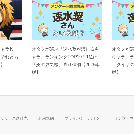
キャラ投
オタクが選ぶ「速水奨が演じるキ
オタクが
？それとも
ャラ」ランキングTOP10！1位は
キャラ」ラ
ト】
『炎の蜃気楼』直江信綱【2026年
『ダイヤの
版】
版】
スリリース送付先
利用規約
プライバシーポリシー
インフォマ