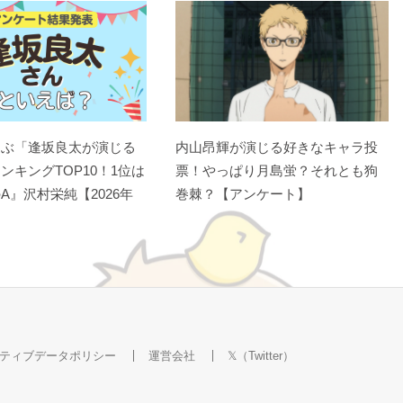
選ぶ「逢坂良太が演じる
内山昂輝が演じる好きなキャラ投
ンキングTOP10！1位は
票！やっぱり月島蛍？それとも狗
A』沢村栄純【2026年
巻棘？【アンケート】
ティブデータポリシー
運営会社
𝕏（Twitter）