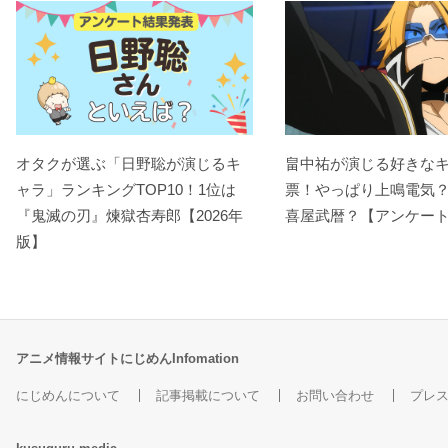
オタクが選ぶ「日野聡が演じるキ
畠中祐が演じる好きな
ャラ」ランキングTOP10！1位は
票！やっぱり上鳴電気
『鬼滅の刃』煉󠄁獄杏寿郎【2026年
喜屋武暦？【アンケー
版】
アニメ情報サイトにじめんInfomation
にじめんについて
記事掲載について
お問い合わせ
プレ