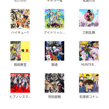
ちいかわ
キャラ一覧
鬼滅の刃
ハイキュー!!
アイドリッシ...
刀剣乱舞
暗殺教室
銀魂
HUNTER...
ヒプノシスマ...
呪術廻戦
名探偵コナン