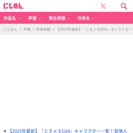
柊
に
夜
じ
ノ
め
介
ん
（ひ
い
作品名
声優
舞台俳優
作者名
ら
ぎ
や
の
にじめん
>
声優
>
田邊幸輔
>
【2025年最新】『ときメモGS4』キャラク
す
け）
-
ア
ニ
メ
情
報
サ
イ
ト
に
じ
め
ん
【2025年最新】『ときメモGS4』キャラクター一覧！登場人
<