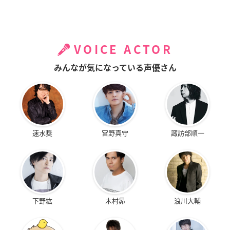
VOICE ACTOR
みんなが気になっている声優さん
速水奨
宮野真守
諏訪部順一
下野紘
木村昴
浪川大輔