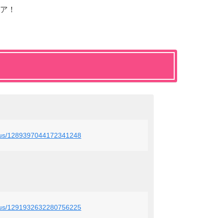
ア！
status/1289397044172341248
status/1291932632280756225