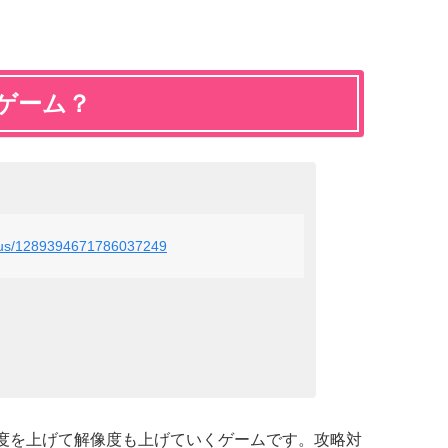
ゲーム？
status/1289394671786037249
度を上げて解像度も上げていくゲームです。攻略対