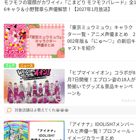
モフモフの寝顔がカワイイ♪『こまどり モフモフパレード』全1
6キャラ＆小野賢章ら声優解禁！【2027年1月放送】
『東京ミュウミュウ』キャラク
ター一覧・アニメ声優まとめ 2
SHOW BY ROCK!!ま
スタンドマイヒーロ
みだらな青ちゃんは
しゅまいれっしゅ!!
ーズ PIECE OF TR
勉強ができない
002年版＆『にゅ〜♡』の新旧キ
UTH
双循
上原将生
ャストを紹介
桧山貴臣
フェア
ニュース
「ヒプマイ×イオン」コラボが8
月7日開催！エプロン姿の18人が
勢揃いでグッズ＆景品キャンペ
ーンも
4コメント
Z/X Code reunion
人外さんの嫁
軒轅剣 蒼き曜
対象店舗はよ教えてくれ😭😭😭
ネフライト
土清世徹司
蒙忌
『アイナナ』IDOLiSH7メンバー
7人と声優一覧！プロフィール・
イメージカラーまとめ