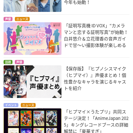
今年も始動！
声優
ニュース
「証明写真機 ID VOX」“カメラ
マンと恋する証明写真”が始動！
白井悠介＆立花理香の音声ガイ
ドで甘～い撮影体験が楽しめる
話題
声優
【保存版】『ヒプノシスマイク
（ヒプマイ）』声優まとめ！個
性豊かなキャラを演じるキャス
トを紹介
イベント
ニュース
「ヒプマイ×うたプリ」共同ス
テージ決定！「AnimeJapan 202
5」キングレコードブースの詳細
解禁に「豪華すぎ」