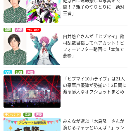
記念日に運命感じる写真を公
開！？親子のやりとりに「絶対
王者」
話題
声優
YouTube
白井悠介さんが『ヒプマイ』飴
村乱数目指してヘアカット！ビ
フォーアフター動画に「本気で
悲鳴」
写真
話題
声優
「ヒプマイ10thライブ」は21人
の豪華声優陣が勢揃い！2日間に
渡る膨大なオフショットまとめ
ランキング
話題
声優
みんなが選ぶ「木島隆一さんが
演じるキャラといえば？」ラン