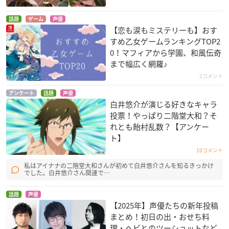
話題
ゲーム
声優
【恋も涙もミステリーも】おす
すめ乙女ゲームランキングTOP2
0！マフィアから学園、和風伝奇
まで幅広く網羅♪
2コメント
アンケート
話題
声優
白井悠介が演じる好きなキャラ
投票！やっぱり二階堂大和？そ
れとも飴村乱数？【アンケー
ト】
10コメント
私はアイナナの二階堂大和さんが初めて白井悠介さんを知るきっかけ
でした。白井悠介さん関連で…
話題
声優
【2025年】声優たちの新年投稿
まとめ！初日の出・おせち料
理・ヘビとのツーショットなど