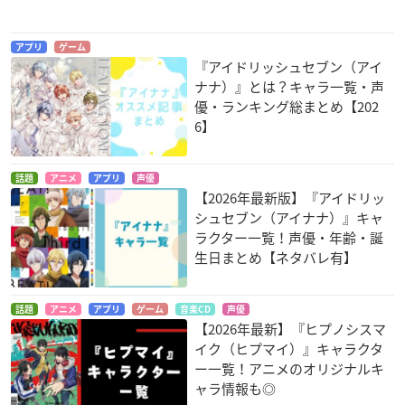
アプリ
ゲーム
『アイドリッシュセブン（アイ
ななにんのあやかし
雨色ココア in Hawai
美男高校地球防衛部
ナナ）』とは？キャラ一覧・声
-ちみちみ魍魎!!現代
i
LOVE！LOVE！
優・ランキング総まとめ【202
物語-
シャンク・オスマン
鳴子硫黄
6】
しろー
話題
アニメ
アプリ
声優
【2026年最新版】『アイドリッ
シュセブン（アイナナ）』キャ
ラクター一覧！声優・年齢・誕
生日まとめ【ネタバレ有】
ディバインゲート
美男高校地球防衛部
WAVE!!～サーフィン
LOVE！
やっぺ!!～ 第三章
パーシヴァル
話題
アニメ
アプリ
ゲーム
音楽CD
声優
鳴子硫黄
松風ユータ
【2026年最新】『ヒプノシスマ
イク（ヒプマイ）』キャラクタ
ー一覧！アニメのオリジナルキ
ャラ情報も◎