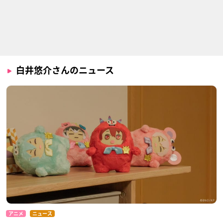
SHOW BY ROCK!!S
アイドリッシュセブ
A3! SEASON AUTU
TARS!!
ン Second BEAT！
MN ＆ WINTER
白井悠介さんのニュース
双循
二階堂大和
碓氷真澄
ヒプノシスマイク -D
A3! SEASON SPRIN
うちタマ?! ～うちの
ivision Rap Battle-
G ＆ SUMMER
タマ知りませんか？
Rhyme Anima
～
碓氷真澄
飴村乱数
木曽トラ
アニメ
ニュース