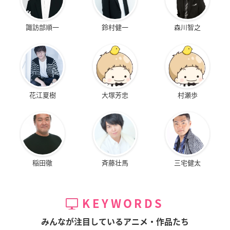
諏訪部順一
鈴村健一
森川智之
花江夏樹
大塚芳忠
村瀬歩
稲田徹
斉藤壮馬
三宅健太
KEYWORDS
みんなが注目しているアニメ・作品たち