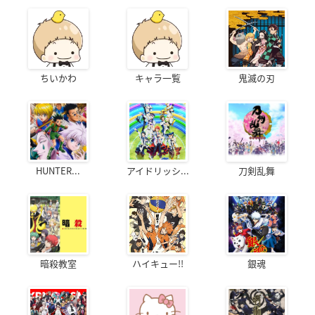
ちいかわ
キャラ一覧
鬼滅の刃
HUNTER...
アイドリッシ...
刀剣乱舞
暗殺教室
ハイキュー!!
銀魂