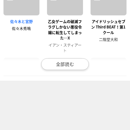
佐々木と宮野
乙女ゲームの破滅フ
アイドリッシュセブ
ラグしかない悪役令
ン Third BEAT！第1
佐々木秀鳴
嬢に転生してしまっ
クール
た…X
二階堂大和
イアン・スティアー
ト
戦闘員、派遣しま
WAVE!!～サーフィン
アイ★チュウ
す！
やっぺ!!～
三千院鷹通
戦闘員六号
松風ユータ