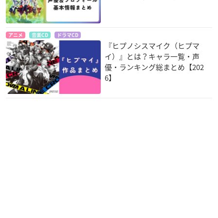
アニメ
音楽CD
ドラマCD
奴隷区 The Animati
アイドリッシュセブ
アイドルマスター Si
『ヒプノシスマイク（ヒプマ
on
ン
deM
イ）』とは？キャラ一覧・声
港タキオ
二階堂大和
若里春名
優・ランキング総まとめ【202
6】
あめこん!!
お見合い相手は教え
THE IDOLM@STER
子、強気な、問題
Prologue SideM -E
カート・オデッセイ
児。
pisode of Jupiter-
久我宗二
若里春名