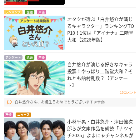
ランキング
話題
声優
オタクが選ぶ「白井悠介が演じ
WAVE!!～サーフィン
WAVE!!～サーフィン
歎異抄をひらく
るキャラクター」ランキングTO
やっぺ!!～ 第ニ章
やっぺ!!～ 第一章
燈念
P10！1位は『アイナナ』二階堂
松風ユータ
松風ユータ
大和【2026年版】
アンケート
話題
声優
白井悠介が演じる好きなキャラ
投票！やっぱり二階堂大和？そ
れとも飴村乱数？【アンケー
ト】
美男高校地球防衛部
10コメント
LOVE！LOVE！LOV
白井悠介さん、お誕生日おめでとうございます🎉🎊🎂
E！
鳴子硫黄
声優
ニュース
小林千晃・白井悠介・津田健次
郎らが文庫作品を朗読「ナツイ
チ2025」よまにゃチャンネルが