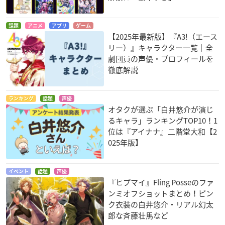
話題
アニメ
アプリ
ゲーム
【2025年最新版】『A3!（エース
リー）』キャラクター一覧｜全
劇団員の声優・プロフィールを
徹底解説
ランキング
話題
声優
オタクが選ぶ「白井悠介が演じ
るキャラ」ランキングTOP10！1
位は『アイナナ』二階堂大和【2
025年版】
イベント
話題
声優
『ヒプマイ』Fling Posseのファ
ンミオフショットまとめ！ピン
ク衣装の白井悠介・リアル幻太
郎な斉藤壮馬など