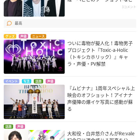
3コメント
最高
グッズ
声優
ニュース
ついに毒物が擬人化！毒物男子
プロジェクト『Toxic-a-Holic
（トキシカホリック）』キャ
ラ・声優・PV解禁
イベント
写真
話題
声優
『ムビナナ』1周年スペシャル上
映会のオフショット！アイナナ
声優陣の爆イケ写真に感動が蘇
る
話題
声優
大和役・白井悠介さんがRe:vale