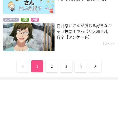
アンケート
話題
声優
白井悠介さんが演じる好きなキ
ャラ投票！やっぱり大和？乱
数？【アンケート】
1コメント
1
2
3
4