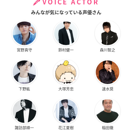
VOICE ACTOR
みんなが気になっている声優さん
宮野真守
鈴村健一
森川智之
下野紘
大塚芳忠
速水奨
諏訪部順一
花江夏樹
稲田徹