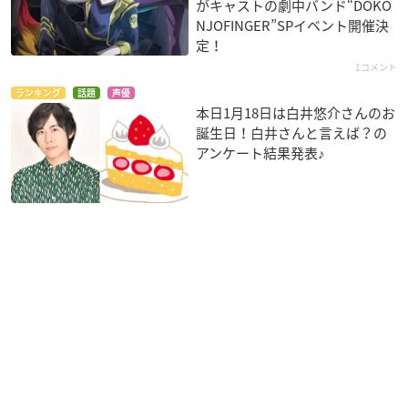
がキャストの劇中バンド“DOKO
NJOFINGER”SPイベント開催決
定！
1コメント
ランキング
話題
声優
本日1月18日は白井悠介さんのお
誕生日！白井さんと言えば？の
アンケート結果発表♪