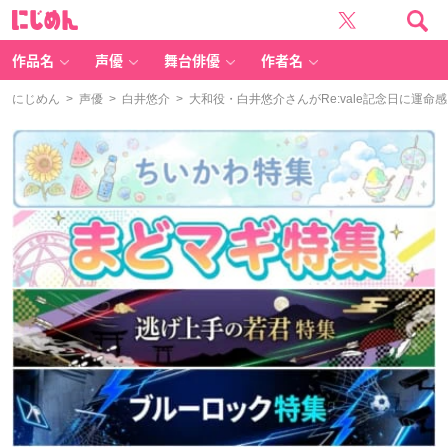
に
じ
め
ん
作品名
声優
舞台俳優
作者名
にじめん
>
声優
>
白井悠介
> 大和役・白井悠介さんがRe:vale記念日に運