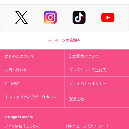
ページの先頭へ
にじめんについて
記事掲載について
お問い合わせ
プレスリリース送付先
利用規約
プライバシーポリシー
インフォマティブデータポリシ
運営会社
ー
kusuguru
media
アニメ情報［にじめん］
科学ニュース［ナゾロジー］