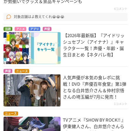
が勢揃いでグッズ＆景品キャンペーンも
4コメント
対象店舗はよ教えてくれ😭😭😭
話題
アニメ
アプリ
声優
【2026年最新版】『アイドリッ
シュセブン（アイナナ）』キャ
ラクター一覧！声優・年齢・誕
生日まとめ【ネタバレ有】
声優
ニュース
人気声優が本気の食レポに挑
戦！DVD『声優百年食堂』第1弾
となる白井悠介さん＆仲村宗悟
さんの埼玉編が7月に発売！
1コメント
ニュース
TVアニメ『SHOW BY ROCK!! 』
伊東健人さん、白井悠介さんら