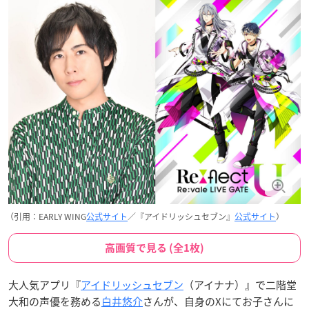
（引用：EARLY WING
公式サイト
／『アイドリッシュセブン』
公式サイト
）
高画質で見る (全1枚)
大人気アプリ『
アイドリッシュセブン
（アイナナ）』で二階堂
大和の声優を務める
白井悠介
さんが、自身のXにてお子さんに