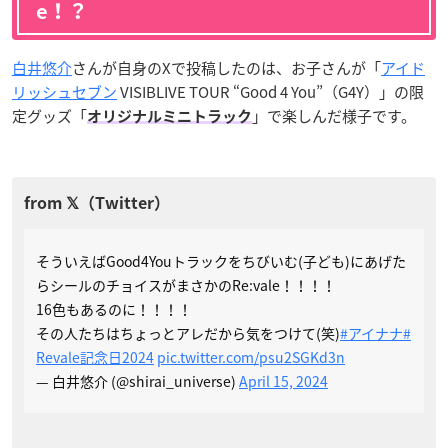
e！？
白井悠介
さんが自身のXで投稿したのは、お子さんが「
アイド
リッシュセブン
VISIBLIVE TOUR “Good 4 You”（G4Y）」の限
定グッズ「
」で楽しんだ様子です。
オリジナルミニトラック
そういえばGood4Youトラックをちびいむ(子ども)にあげた
らシールのチョイスがまさかのRe:vale！！！！
16色もあるのに！！！！
その人たちはちょっとアレだから気をつけて(笑)
#アイナナ
#
Revale記念日2024
pic.twitter.com/psu2SGKd3n
— 白井悠介 (@shirai_universe)
April 15, 2024