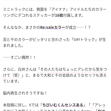
ミニトラックには、側面を『アイナナ』アイドルたちのカラー
リングにデコれるステッカーが
付属します。
16枚
そんななか、まさかの
が成立……！？
Re:valeカラー
百と千のカラーがピッタリと合わさった「G4Yトラック」が生
まれました。
……すごい偶然！！
さらに、白井さんは「
その人たちはちょっとアレだから気をつ
けて（笑）
」と、まるで大和と千の会話のようなセリフも添え
ています。
脳内再生されそうですね！
本投稿に対し、Xでは「
」「
「アレっ
ちびいむくんセンスある