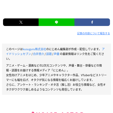
記事の内容について報告する
このページは
kusuguru株式会社
のにじめん編集部が作成・配信しています。
ア
イドリッシュセブン
/
白井悠介
/
話題
/
声優
の最新情報はリンク先をご覧くださ
い。
アニメ・ゲーム・漫画などの2次元コンテンツや、声優・舞台・俳優などの情
報・話題をお届けする情報メディア「にじめん」。
女性向けアニメをはじめ、少年アニメやキャラクター作品、VTuberなどストリー
マーにも幅を広げ、オタクが気になる情報を幅広くお届けしています。
さらに、アンケート・ランキング・オタ活（推し活）お役立ち情報など、女性オ
タクがワクワク楽しめるようなコンテンツも発信しています。