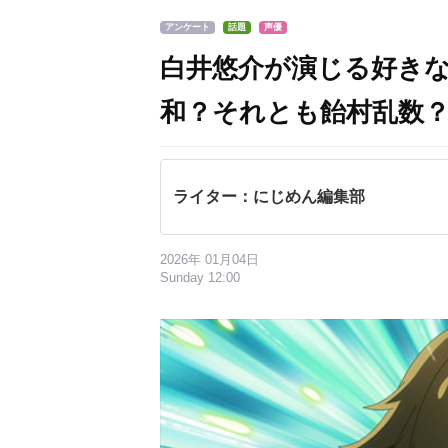
アンケート
話題
声優
白井悠介が演じる好き
和？それとも飴村乱数
ライター：にじめん編集部
2026年 01月04日
Sunday 12:00