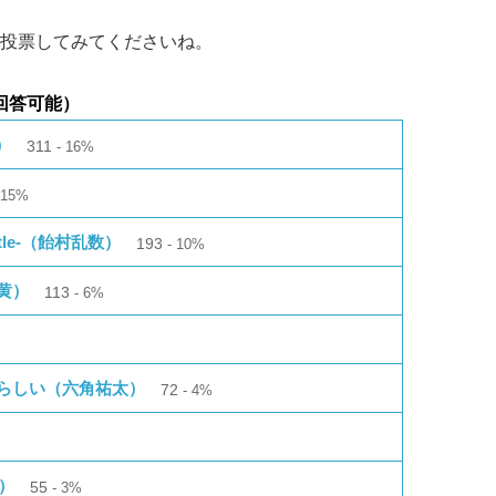
投票してみてくださいね。
回答可能）
）
311
16%
15%
ttle-（飴村乱数）
193
10%
黄）
113
6%
るらしい（六角祐太）
72
4%
名）
55
3%