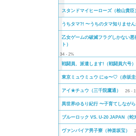
スタンドマイヒーローズ（桧山貴臣
うちタマ?! 〜うちのタマ知りませ
乙女ゲームの破滅フラグしかない悪
ト）
34
2%
戦闘員、派遣します!（戦闘員六号）
東京ミュウミュウ にゅ〜♡（赤坂
アイ★チュウ（三千院鷹通）
26
異世界ゆるり紀行 〜子育てしなが
ブルーロック VS. U-20 JAPAN（
ヴァンパイア男子寮（神楽坂宝）