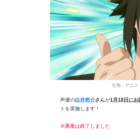
引用：アニメ
声優の
白井悠介
さん
が
1月18日に
トを実施します！
※募集は終了しました