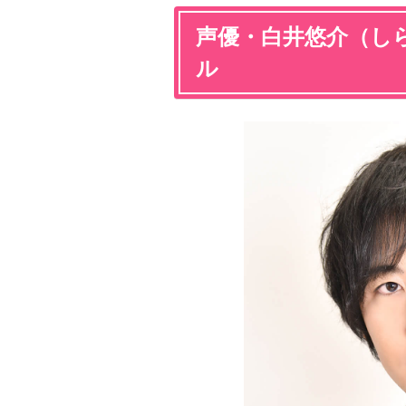
声優・白井悠介（し
ル