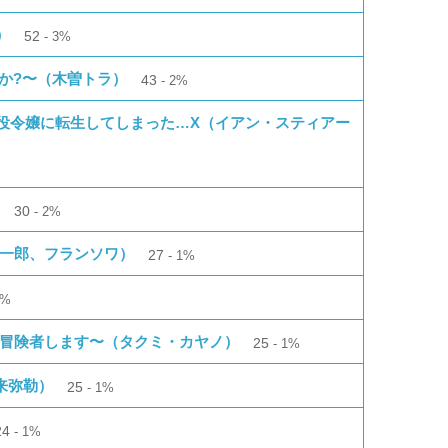
）
52
3%
んか?〜（木曽トラ）
43
2%
役令嬢に転生してしまった…X（イアン・スティアー
30
2%
圭一郎、フランソワ）
27
1%
1%
ら冒険者します〜（タクミ・カヤノ）
25
1%
蛇来弥勒）
25
1%
24
1%