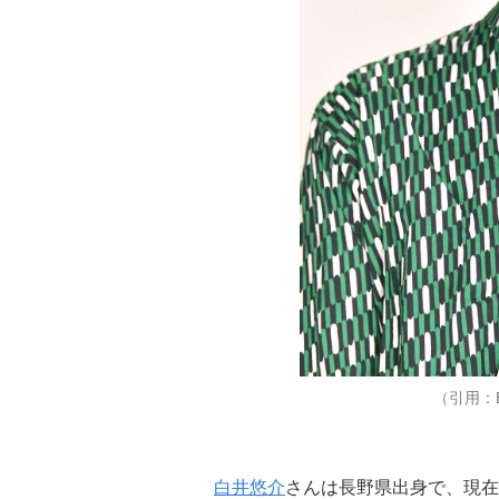
（引用：E
白井悠介
さんは長野県出身で、現在E