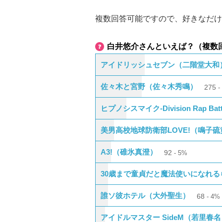
複数回答可能ですので、好きなだけ
白井悠介さんといえば？（複数
アイドリッシュセブン（二階堂大和
佐々木と宮野（佐々木秀鳴）
275
ヒプノシスマイク-Division Rap Ba
美男高校地球防衛部LOVE!（鳴子硫
A3!（碓氷真澄）
92
5%
30歳まで童貞だと魔法使いになれ
誰ソ彼ホテル（大外聖生）
68
4%
アイドルマスター SideM（若里春