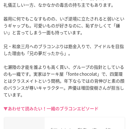
礼儀正しい一方、なかなかの毒舌の持ち主でもあります。
器用に何でもこなすものの、いざ逆境に立たされると弱いとい
うギャップも。可愛いものが好きなのに、恥ずかしくて「嫌
い」と言ってしまう一面も持っています。
兄・和泉三月へのブラコンぶりは筋金入りで、アイドルを目指
した理由も「兄の夢だったから」。
七瀬陸の才能を誰よりも高く買い、グループの指針としている
のも一織です。実家はケーキ屋「fonte chocolat」で、四葉環
とはクラスメイトという間柄。年下ならではの背伸びと素の顔
のバランスが尊いキャラクター。声優は増田俊樹さんが担当し
ています。
▼あわせて読みたい！一織のブラコンエピソード