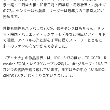
泉一織・二階堂大和・和泉三月・四葉環・逢坂壮五・六弥ナギ
の7名。センターは七瀬陸、リーダーは最年長の二階堂大和が
務めます。
性格も個性もバラバラな7人が、歌やダンスはもちろん、ドラ
マ・映画・バラエティ・ラジオ・モデルなど幅広いフィールド
で活躍。アイドルの光と影を丁寧に描くストーリーとともに、
多くのファンの心をつかんできました。
『アイナナ』の作品世界には、IDOLiSH7のほかにTRIGGER・R
e:vale・ŹOOĻという3グループも登場し、全4グループ・16人で
ひとつの物語を織り成しています。まずはその中心にいるIDOL
iSH7の7人を、じっくり見ていきましょう。