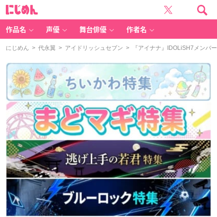
に
じ
め
ん
作品名
声優
舞台俳優
作者名
にじめん
>
代永翼
>
アイドリッシュセブン
> 『アイナナ』IDOLiSH7メ