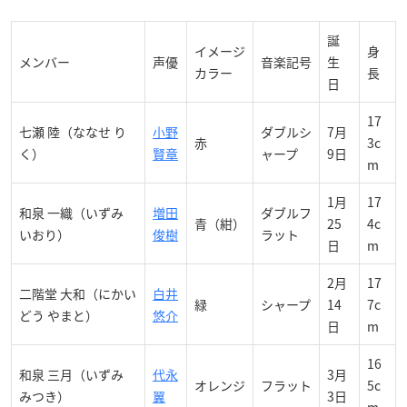
誕
イメージ
身
メンバー
声優
音楽記号
生
カラー
長
日
17
七瀬 陸（ななせ り
小野
ダブルシ
7月
赤
3c
く）
賢章
ャープ
9日
m
1月
17
和泉 一織（いずみ
増田
ダブルフ
青（紺）
25
4c
いおり）
俊樹
ラット
日
m
2月
17
二階堂 大和（にかい
白井
緑
シャープ
14
7c
どう やまと）
悠介
日
m
16
和泉 三月（いずみ
代永
3月
オレンジ
フラット
5c
みつき）
翼
3日