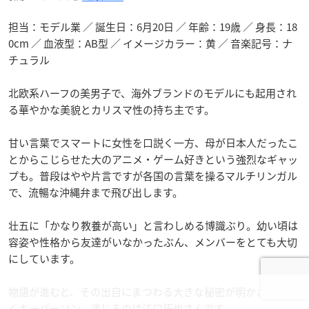
担当：モデル業 ／ 誕生日：6月20日 ／ 年齢：19歳 ／ 身長：18
0cm ／ 血液型：AB型 ／ イメージカラー：黄 ／ 音楽記号：ナ
チュラル
北欧系ハーフの美男子で、海外ブランドのモデルにも起用され
る華やかな美貌とカリスマ性の持ち主です。
甘い言葉でスマートに女性を口説く一方、母が日本人だったこ
とからこじらせた大のアニメ・ゲーム好きという強烈なギャッ
プも。普段はやや片言ですが各国の言葉を操るマルチリンガル
で、流暢な沖縄弁まで飛び出します。
壮五に「かなり教養が高い」と言わしめる博識ぶり。幼い頃は
容姿や性格から友達がいなかったぶん、メンバーをとても大切
にしています。
物語が進むと、その出自にまつわる大きな秘密が明かされてい
くキーパーソン。演じるのは江口拓也さんです。