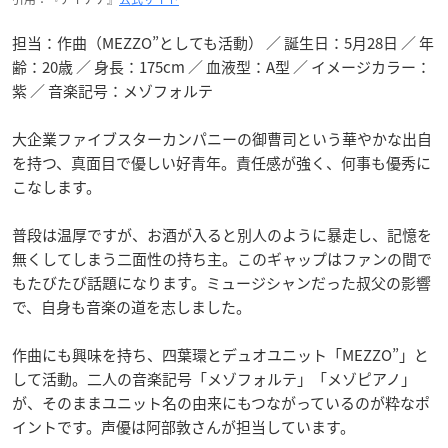
担当：作曲（MEZZO”としても活動） ／ 誕生日：5月28日 ／ 年
齢：20歳 ／ 身長：175cm ／ 血液型：A型 ／ イメージカラー：
紫 ／ 音楽記号：メゾフォルテ
大企業ファイブスターカンパニーの御曹司という華やかな出自
を持つ、真面目で優しい好青年。責任感が強く、何事も優秀に
こなします。
普段は温厚ですが、お酒が入ると別人のように暴走し、記憶を
無くしてしまう二面性の持ち主。このギャップはファンの間で
もたびたび話題になります。ミュージシャンだった叔父の影響
で、自身も音楽の道を志しました。
作曲にも興味を持ち、四葉環とデュオユニット「MEZZO”」と
して活動。二人の音楽記号「メゾフォルテ」「メゾピアノ」
が、そのままユニット名の由来にもつながっているのが粋なポ
イントです。声優は阿部敦さんが担当しています。