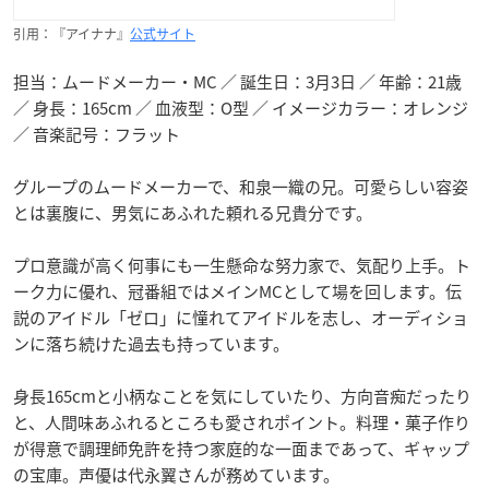
引用：『アイナナ』
公式サイト
担当：ムードメーカー・MC ／ 誕生日：3月3日 ／ 年齢：21歳
／ 身長：165cm ／ 血液型：O型 ／ イメージカラー：オレンジ
／ 音楽記号：フラット
グループのムードメーカーで、和泉一織の兄。可愛らしい容姿
とは裏腹に、男気にあふれた頼れる兄貴分です。
プロ意識が高く何事にも一生懸命な努力家で、気配り上手。ト
ーク力に優れ、冠番組ではメインMCとして場を回します。伝
説のアイドル「ゼロ」に憧れてアイドルを志し、オーディショ
ンに落ち続けた過去も持っています。
身長165cmと小柄なことを気にしていたり、方向音痴だったり
と、人間味あふれるところも愛されポイント。料理・菓子作り
が得意で調理師免許を持つ家庭的な一面まであって、ギャップ
の宝庫。声優は代永翼さんが務めています。