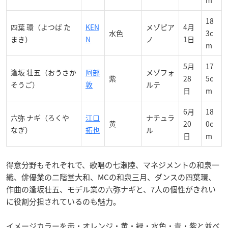
m
18
四葉 環（よつば た
KEN
メゾピア
4月
水色
3c
まき）
N
ノ
1日
m
5月
17
逢坂 壮五（おうさか
阿部
メゾフォ
紫
28
5c
そうご）
敦
ルテ
日
m
6月
18
六弥 ナギ（ろくや
江口
ナチュラ
黄
20
0c
なぎ）
拓也
ル
日
m
得意分野もそれぞれで、歌唱の七瀬陸、マネジメントの和泉一
織、俳優業の二階堂大和、MCの和泉三月、ダンスの四葉環、
作曲の逢坂壮五、モデル業の六弥ナギと、7人の個性がきれい
に役割分担されているのも魅力。
イメージカラーを赤・オレンジ・黄・緑・水色・青・紫と並べ