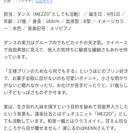
引用：『アイナナ』
公式サイト
担当：ダンス（MEZZO”としても活動） ／ 誕生日：4月1日 ／
年齢：17歳 ／ 身長：183cm ／ 血液型：B型 ／ イメージカラ
ー：水色 ／ 音楽記号：メゾピアノ
ダンスの実力はグループ内でもピカイチの天才肌。マイペース
で自由奔放に見えて、他人の気持ちに敏感な繊細さもあわせ持
っています。
「王様プリンのためなら何でもする」というほどのプリン好き
で、お菓子全般に目がないのも可愛いポイント。小さな明かり
がないと眠れなかったり、お化けが苦手だったりと、17歳らし
い子どもっぽさものぞかせます。
実は、生き別れた妹を探すという目的を秘めて芸能界入りした
という背景も。逢坂壮五とはデュオユニット「MEZZO”」とし
ても活動しています。和泉一織とはクラスメイト。甘えん坊な
ところから目が離せません！ 演じるのはKENNさんです。