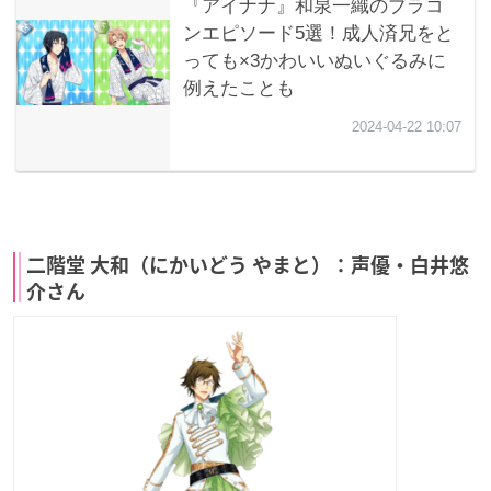
二階堂 大和（にかいどう やまと）：声優・白井悠
介さん