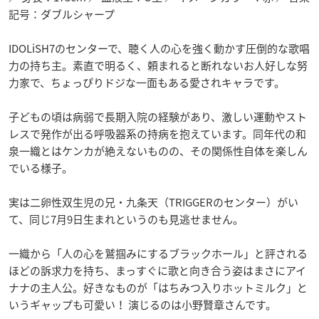
記号：ダブルシャープ
IDOLiSH7のセンターで、聴く人の心を強く動かす圧倒的な歌唱
力の持ち主。素直で明るく、頼まれると断れないお人好しな努
力家で、ちょっぴりドジな一面もある愛されキャラです。
子どもの頃は病弱で長期入院の経験があり、激しい運動やスト
レスで発作が出る呼吸器系の持病を抱えています。同年代の和
泉一織とはケンカが絶えないものの、その関係性自体を楽しん
でいる様子。
実は二卵性双生児の兄・九条天（TRIGGERのセンター）がい
て、同じ7月9日生まれというのも見逃せません。
一織から「人の心を鷲掴みにするブラックホール」と評される
ほどの訴求力を持ち、まっすぐに歌と向き合う姿はまさにアイ
ナナの主人公。好きなものが「はちみつ入りホットミルク」と
いうギャップも可愛い！ 演じるのは小野賢章さんです。