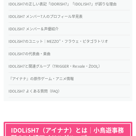
IDOLiSH7の正しい表記「IDORiSH7」「IDOLISH7」が誤りな理由
IDOLiSH7 メンバー7人のプロフィール早見表
IDOLiSH7 メンバー＆声優紹介
IDOLiSH7のユニット｜MEZZO”・フラウェ・ピタゴラトリオ
IDOLiSH7の代表曲・楽曲
IDOLiSH7と関連グループ（TRIGGER・Re:vale・ŹOOĻ）
『アイナナ』の原作ゲーム・アニメ情報
IDOLiSH7 よくある質問（FAQ）
IDOLiSH7（アイナナ）とは｜小鳥遊事務