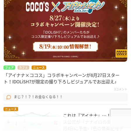
フェア
カフェ
ニュース
「アイナナ×ココス」コラボキャンペーンが8月27日スター
ト！IDOLiSH7が限定の撮り下ろしビジュアルでお出迎え♪
3コメント
まじ？！？！お金なくなる！！
ニュース
これは『アイナナ』…！？ ココ
ス公式が「ナナイロの幸せ」を8
月4日に予告♪ 7色の音楽記号テ