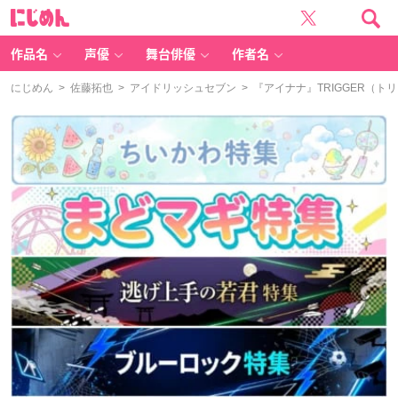
に
じ
め
ん
作品名
声優
舞台俳優
作者名
にじめん
>
佐藤拓也
>
アイドリッシュセブン
> 『アイナナ』TRIGGER（