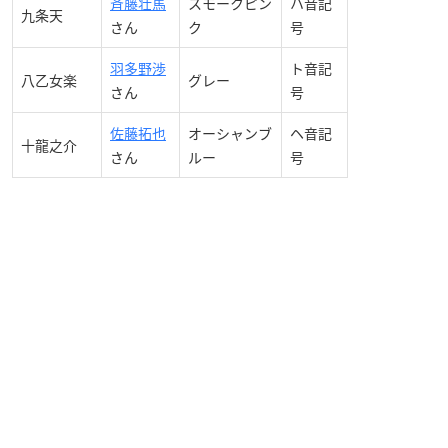
斉藤壮馬
スモークピン
ハ音記
九条天
さん
ク
号
羽多野渉
ト音記
八乙女楽
グレー
さん
号
佐藤拓也
オーシャンブ
ヘ音記
十龍之介
さん
ルー
号