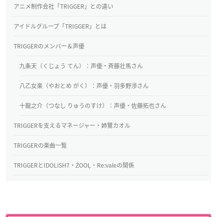
アニメ制作会社「TRIGGER」との違い
アイドルグループ「TRIGGER」とは
TRIGGERのメンバー＆声優
九条天（くじょう てん）：声優・斉藤壮馬さん
八乙女楽（やおとめ がく）：声優・羽多野渉さん
十龍之介（つなし りゅうのすけ）：声優・佐藤拓也さん
TRIGGERを支えるマネージャー・姉鷺カオル
TRIGGERの楽曲一覧
TRIGGERとIDOLiSH7・ŹOOĻ・Re:valeの関係