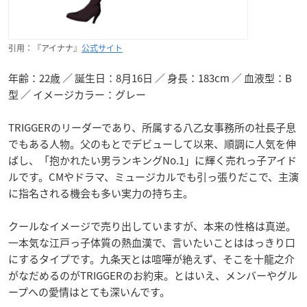
引用：『アイナナ』
公式サイト
年齢：22歳 ／ 誕生日：8月16日 ／ 身長：183cm ／ 血液型：B
型 ／ イメージカラー：グレー
TRIGGERのリーダーであり、所属する八乙女事務所の社長子息
でもある人物。父のもとでデビューして以来、順調に人気を伸
ばし、「抱かれたい男ランキングNo.1」に輝く売れっ子アイド
ルです。CMやドラマ、ミュージカルでも引っ張りだこで、主演
に指名される機会も多い実力の持ち主。
クールなイメージで売り出していますが、本来の性格は真逆。
一本気な江戸っ子体質の熱血漢で、言いたいことははっきり口
にするタイプです。九条天とは喧嘩が絶えず、そこを十龍之介
がなだめるのがTRIGGERのお約束。とはいえ、メンバーやグル
ープへの愛情はとても深いんです。