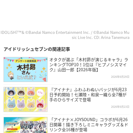
IDOLiSH7™& ©Bandai Namco Entertainment Inc. / ©Bandai Namco Mu
sic Live Inc. CD: Arina Tanemura
アイドリッシュセブンの関連記事
オタクが選ぶ「木村昴が演じるキャラ」ラ
ンキングTOP10！1位は『ヒプノシスマイ
ク』山田一郎【2026年版】
2026年6月29日
『アイナナ』ふわふわぬいバッジが6月23
日予約開始！七瀬陸・和泉一織ら全7種が
手のひらサイズで登場
2026年6月23日
「アイナナ×JOYSOUND」コラボが6月26
日開幕！描き下ろしミニキャラグッズ＆ド
リンク全16種が登場