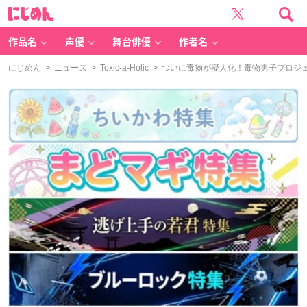
に
じ
め
ん
作品名
声優
舞台俳優
作者名
にじめん
>
ニュース
>
Toxic-a-Holic
> ついに毒物が擬人化！毒物男子プロジェクト