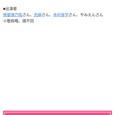
■出演者
徳留慎乃佑
さん、
志麻
さん、
木村良平
さん、やみえんさん
※敬称略、順不同