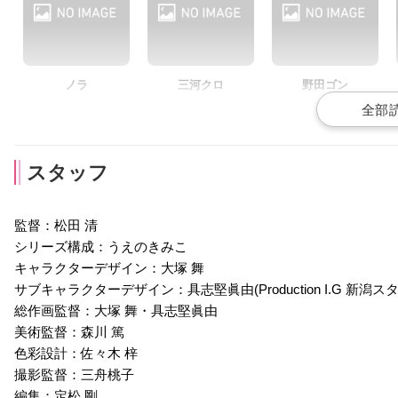
狩野翔
七海ひろき
花江夏樹
堂本ベルマ
カイ
レオ
ノラ
三河クロ
野田ゴン
声優：梶裕貴
声優：梅原裕一郎
声優：羽多野渉
スタッフ
監督：松田 清
シリーズ構成：うえのきみこ
花咲えみ
木曽トメ吉
サクラ
キャラクターデザイン：大塚 舞
声優：佐倉綾音
声優：高塚正也
声優：帝子
サブキャラクターデザイン：具志堅眞由(Production I.G 新潟ス
総作画監督：大塚 舞・具志堅眞由
美術監督：森川 篤
色彩設計：佐々木 梓
撮影監督：三舟桃子
編集：定松 剛