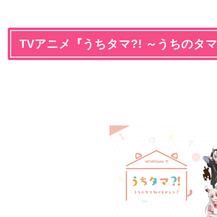
TVアニメ『うちタマ?! ～うちの