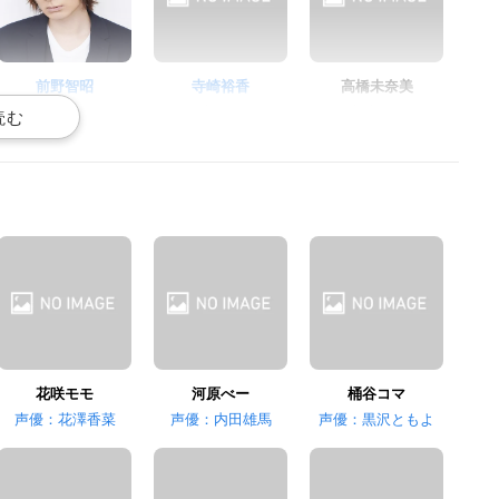
前野智昭
寺崎裕香
高橋未奈美
倉持ブル
岡本たけし
倉持くん
八代拓
衣川里佳
堀江瞬
金成若
大塚チョコ
渡部どらごん
花咲モモ
河原べー
桶谷コマ
声優：花澤香菜
声優：内田雄馬
声優：黒沢ともよ