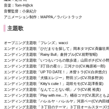
音楽：Tom-H@ck
堂本ベルマ
カイ
レオ
音響監督：小泉紀介
声優：狩野翔
声優：七海ひろき
声優：花江夏樹
アニメーション制作：MAPPA／ラパントラック
主題歌
オープニング主題歌「フレンズ」wacci
エンディング主題歌「ひだまりを探して」岡本タマ(CV.斉藤壮馬
エンディング主題歌「Rainy Bull」倉持ブル(CV.前野智昭)
エンディング主題歌「いつもいつもの散歩道」山田ポチ(CV.小野
エンディング主題歌「3丁目の星☆」三河クロ(CV.梅原裕一郎)
エンディング主題歌「UP TO DATE！」木曽トラ(CV.白井悠介)
エンディング主題歌「犬猫エレジー」野田ゴン(CV.羽多野渉)
エンディング主題歌「Kitty’s cutie！」花咲モモ(CV.花澤香菜)
エンディング主題歌「なんてことない唄」ノラ(CV.梶 裕貴)
エンディング主題歌「Play with me…?」桶谷コマ(CV.黒沢ともよ
エンディング主題歌「ハレルヤ・ハレルヤ」河原ベー(CV.内田雄
エンディング主題歌「３丁目のテーマ」３丁目オールスターズ/