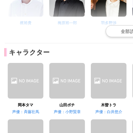
梶裕貴
梅原裕一郎
羽多野渉
ノラ
三河クロ
野田ゴン
キャラクター
佐倉綾音
高塚正也
帝子
花咲えみ
木曽トメ吉
サクラ
岡本タマ
山田ポチ
木曽トラ
声優：斉藤壮馬
声優：小野賢章
声優：白井悠介