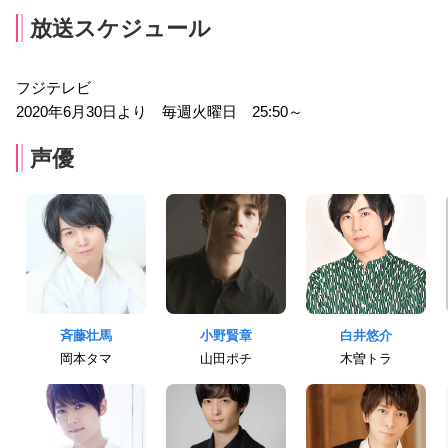
放送スケジュール
フジテレビ
2020年6月30日より 毎週火曜日 25:50～
声優
斉藤壮馬
小野賢章
白井悠介
岡本タマ
山田ポチ
木曽トラ