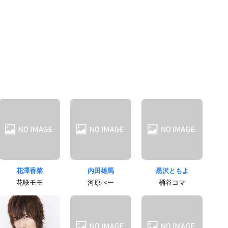
花澤香菜
内田雄馬
黒沢ともよ
花咲モモ
河原べー
桶谷コマ