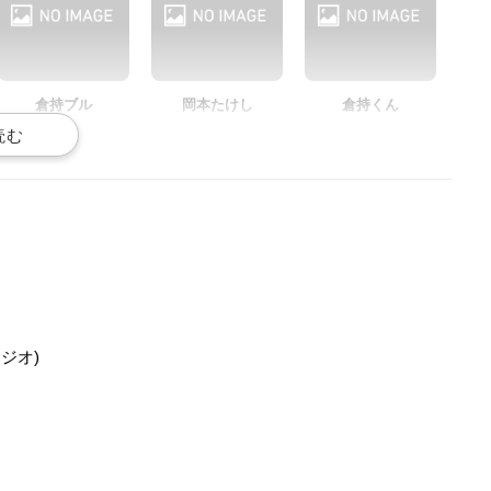
倉持ブル
岡本たけし
倉持くん
声優：前野智昭
声優：寺崎裕香
声優：高橋未奈美
金成若
大塚チョコ
渡部どらごん
声優：八代拓
声優：衣川里佳
声優：堀江瞬
タジオ)