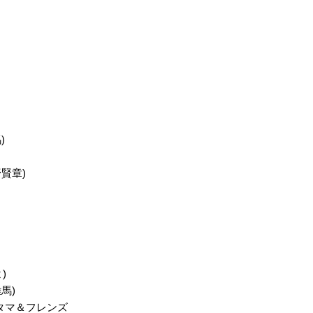
)
賢章)
)
馬)
タマ＆フレンズ