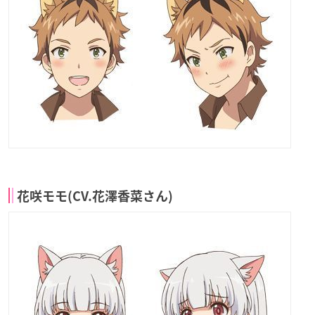
花咲モモ(CV.花澤香菜さん)