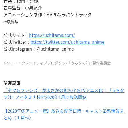
音楽：Tom-H@ck
音響監督：小泉紀介
アニメーション制作：MAPPA/ラパントラック
※敬称略
公式サイト：
https://uchitama.com/
公式Twitter：
https://twitter.com/uchitama_anime
公式Instagram：@uchitama_anime
©ソニー・クリエイティブプロダクツ/「うちタマ?!」製作委員会
関連記事
『タマ＆フレンズ』がまさかの擬人化＆TVアニメ化！『うちタ
マ?!』ノイタミナ枠で2020年1月に放送開始
【2020年冬アニメ一覧】放送＆配信日時・キャスト最新情報ま
とめ（１月〜）