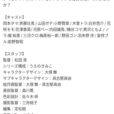
か？
【キャスト】
岡本タマ:斉藤壮馬 / 山田ポチ:小野賢章 / 木曽トラ:白井悠介 / 花
咲モモ:花澤香菜/ 河原ベー:内田雄馬 /桶谷コマ:黒沢ともよ / ノ
ラ:梶 裕貴 / 三河クロ:梅原裕一郎 / 野田ゴン:羽多野 渉 / 倉持ブ
ル:前野智昭
【スタッフ】
監督：松田 清
シリーズ構成：うえのきみこ
キャラクターデザイン：大塚 舞
サブキャラクターデザイン：具志堅眞由
総作画監督：大塚 舞・具志堅眞由
美術監督：森川篤
色彩設計：佐々木 梓
撮影監督：三舟桃子
編集：定松剛