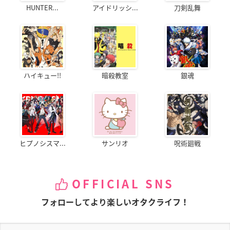
HUNTER...
アイドリッシ...
刀剣乱舞
ハイキュー!!
暗殺教室
銀魂
ヒプノシスマ...
サンリオ
呪術廻戦
OFFICIAL SNS
フォローしてより楽しいオタクライフ！