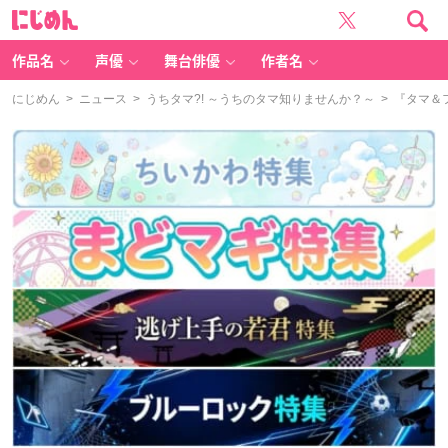
に
じ
め
ん
作品名
声優
舞台俳優
作者名
にじめん
>
ニュース
>
うちタマ?! ～うちのタマ知りませんか？～
> 『タマ＆