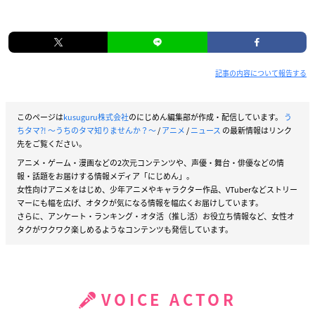
記事の内容について報告する
このページは
kusuguru株式会社
のにじめん編集部が作成・配信しています。
う
ちタマ?! ～うちのタマ知りませんか？～
/
アニメ
/
ニュース
の最新情報はリンク
先をご覧ください。
アニメ・ゲーム・漫画などの2次元コンテンツや、声優・舞台・俳優などの情
報・話題をお届けする情報メディア「にじめん」。
女性向けアニメをはじめ、少年アニメやキャラクター作品、VTuberなどストリー
マーにも幅を広げ、オタクが気になる情報を幅広くお届けしています。
さらに、アンケート・ランキング・オタ活（推し活）お役立ち情報など、女性オ
タクがワクワク楽しめるようなコンテンツも発信しています。
VOICE ACTOR