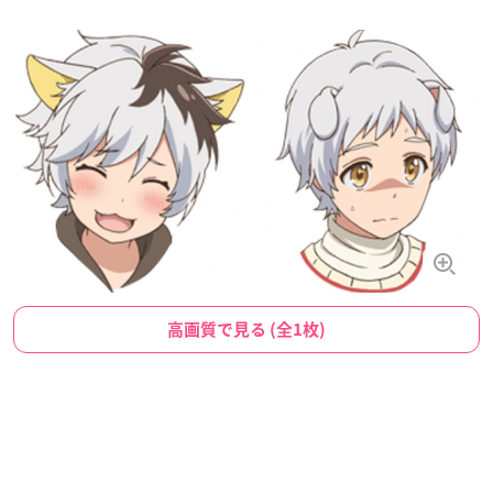
高画質で見る (全1枚)