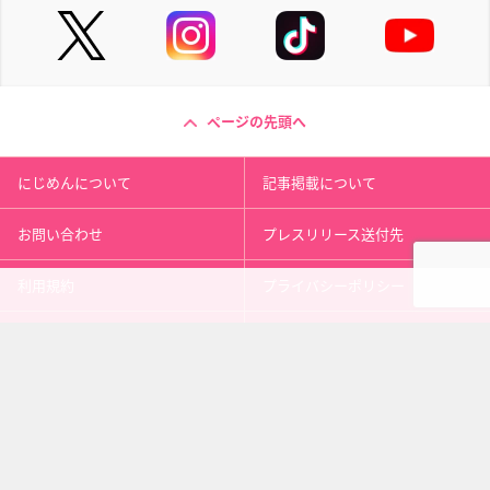
ページの先頭へ
にじめんについて
記事掲載について
お問い合わせ
プレスリリース送付先
利用規約
プライバシーポリシー
インフォマティブデータポリシ
運営会社
ー
kusuguru
media
アニメ情報［にじめん］
科学ニュース［ナゾロジー］
メンタルケア［ココロジー］
心理テスト［シンリ］