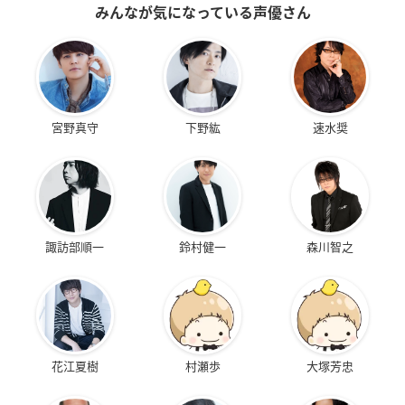
みんなが気になっている声優さん
宮野真守
下野紘
速水奨
諏訪部順一
鈴村健一
森川智之
花江夏樹
村瀬歩
大塚芳忠