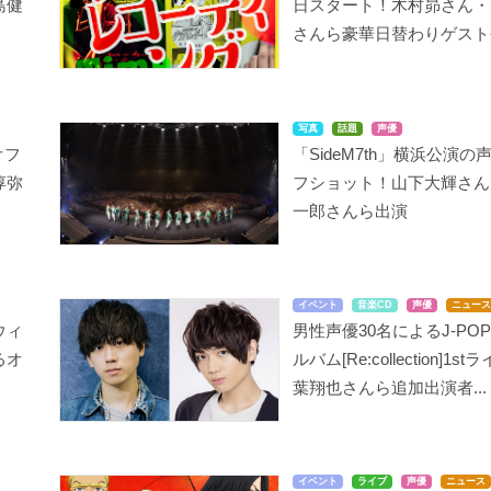
島健
日スタート！木村昴さん・
さんら豪華日替わりゲスト
写真
話題
声優
オフ
「SideM7th」横浜公演の
淳弥
フショット！山下大輝さん
一郎さんら出演
イベント
音楽CD
声優
ニュース
ウィ
男性声優30名によるJ-PO
るオ
ルバム[Re:collection]1s
葉翔也さんら追加出演者...
イベント
ライブ
声優
ニュース