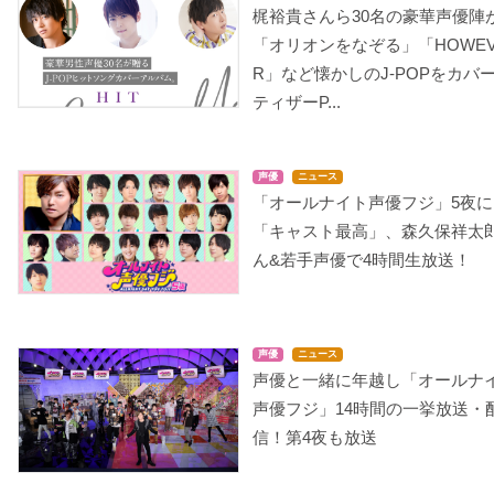
梶裕貴さんら30名の豪華声優陣
「オリオンをなぞる」「HOWEV
R」など懐かしのJ-POPをカバ
ティザーP...
声優
ニュース
「オールナイト声優フジ」5夜に
「キャスト最高」、森久保祥太
ん&若手声優で4時間生放送！
声優
ニュース
声優と一緒に年越し「オールナ
声優フジ」14時間の一挙放送・
信！第4夜も放送