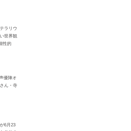
テラリウ
い世界観
個性的
」声優陣オ
さん・寺
が6月23