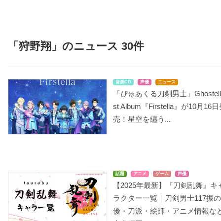
「狩野翔」のニュース 30件
音楽CD
声優
ニュース
「ぴゅあくる刀剣男士」Ghostella
st Album『Firstella』が10月16
売！星空を纏う...
話題
アニメ
ゲーム
声優
【2025年最新】『刀剣乱舞』キ
ラクター一覧｜刀剣男士117振
優・刀派・絵師・アニメ情報な