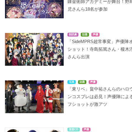
錬金術師アカデミーが舞台！野
児さんら18名が参加
朗読劇
話題
声優
「SideMPRS超常事変」声優陣
ショット！寺島拓篤さん・榎木
さんら出演
写真
話題
声優
「東リベ」畠中祐さんらのハロ
ンコスプレは必見！声優陣によ
フショットが激アツ
音楽CD
声優