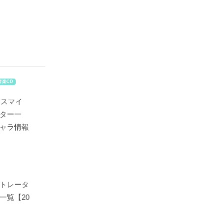
音楽CD
シスマイ
ター一
ャラ情報
トレータ
一覧【20