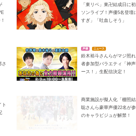
が
「東リベ」東卍結成日に初
E
ソンライブ！声優5名登壇
ー！
すぎ」「吐血しそう」
声優
ニュース
鈴木裕斗さんらがマジ照れ
郎さ
者参加型バラエティ「神声
ース！」生配信決定！
商業施設が擬人化「棚照結
イト
聡さんら豪華声優22名が参
配
のキャラビジュが解禁！