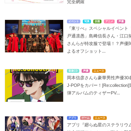
完全網羅
イベント
写真
話題
アニメ
声優
『東リべ』スペシャルイベント
戸通凛愚」島﨑信長さん・江口
さんらが特攻服で登場！？声優
よるオフショット...
音楽CD
声優
ニュース
岡本信彦さんら豪華男性声優30
J-POPをカバー！[Re:collection]
弾アルバムのティザーPV...
アプリ
ゲーム
ニュース
アプリ『廻らぬ星のステラリウ