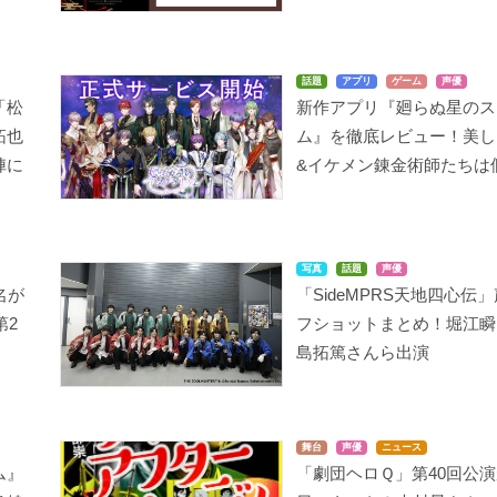
話題
アプリ
ゲーム
声優
「松
新作アプリ『廻らぬ星のス
拓也
ム』を徹底レビュー！美し
陣に
&イケメン錬金術師たちは
写真
話題
声優
名が
「SideMPRS天地四心伝
第2
フショットまとめ！堀江瞬
島拓篤さんら出演
舞台
声優
ニュース
ム』
「劇団ヘロＱ」第40回公演