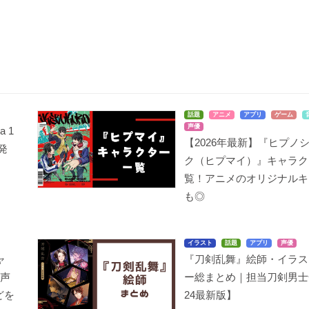
話題
アニメ
アプリ
ゲーム
声優
 1
【2026年最新】『ヒプノ
日発
ク（ヒプマイ）』キャラク
覧！アニメのオリジナルキ
も◎
イラスト
話題
アプリ
声優
ャ
『刀剣乱舞』絵師・イラス
の声
ー総まとめ｜担当刀剣男士
どを
24最新版】