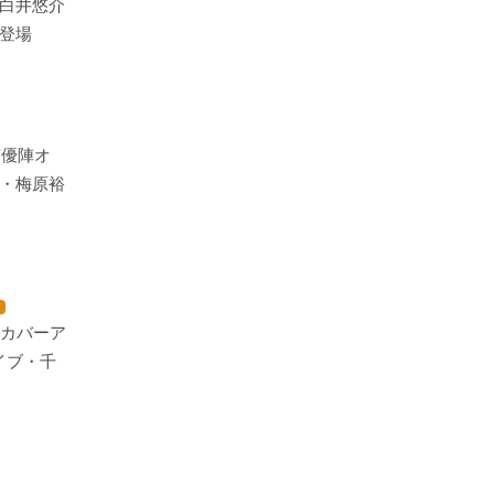
白井悠介
登場
声優陣オ
・梅原裕
Pカバーア
tライブ・千