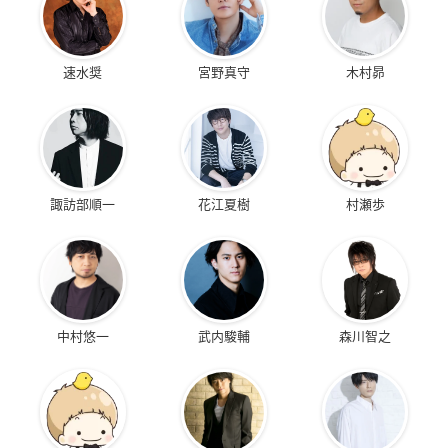
速水奨
宮野真守
木村昴
諏訪部順一
花江夏樹
村瀬歩
中村悠一
武内駿輔
森川智之