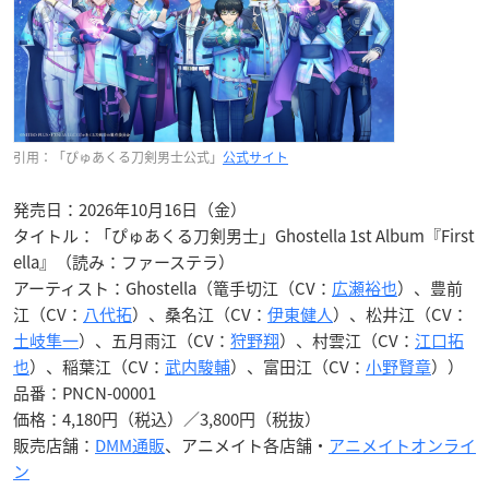
引用：「ぴゅあくる刀剣男士公式」
公式サイト
発売日：2026年10月16日（金）
タイトル：「ぴゅあくる刀剣男士」Ghostella 1st Album『First
ella』（読み：ファーステラ）
アーティスト：Ghostella（篭手切江（CV：
広瀬裕也
）、豊前
江（CV：
八代拓
）、桑名江（CV：
伊東健人
）、松井江（CV：
土岐隼一
）、五月雨江（CV：
狩野翔
）、村雲江（CV：
江口拓
也
）、稲葉江（CV：
武内駿輔
）、富田江（CV：
小野賢章
））
品番：PNCN-00001
価格：4,180円（税込）／3,800円（税抜）
販売店舗：
DMM通販
、アニメイト各店舗・
アニメイトオンライ
ン