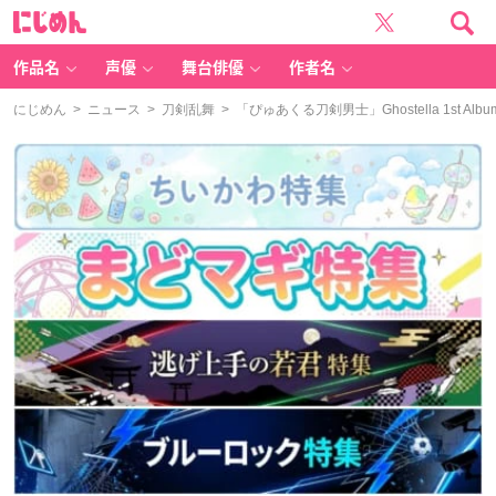
に
じ
め
ん
作品名
声優
舞台俳優
作者名
にじめん
>
ニュース
>
刀剣乱舞
> 「ぴゅあくる刀剣男士」Ghostella 1st 