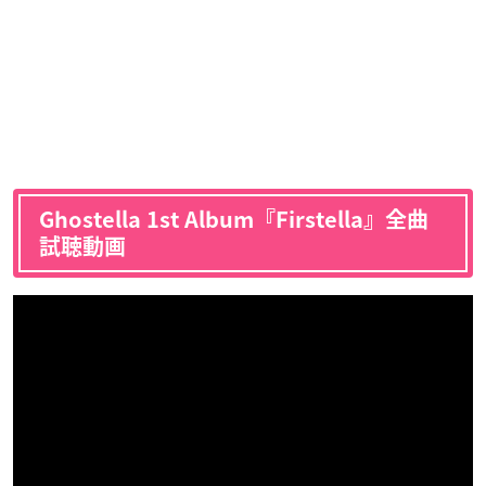
Ghostella 1st Album『Firstella』全曲
試聴動画