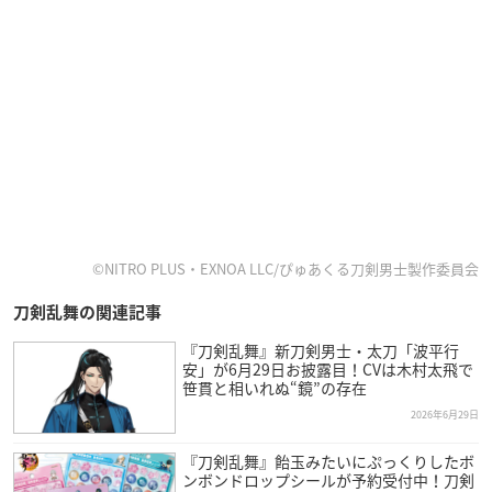
©NITRO PLUS・EXNOA LLC/ぴゅあくる刀剣男士製作委員会
刀剣乱舞の関連記事
『刀剣乱舞』新刀剣男士・太刀「波平行
安」が6月29日お披露目！CVは木村太飛で
笹貫と相いれぬ“鏡”の存在
2026年6月29日
『刀剣乱舞』飴玉みたいにぷっくりしたボ
ンボンドロップシールが予約受付中！刀剣