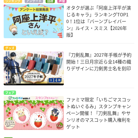
ランキング
アンケート
話題
声優
オタクが選ぶ「阿座上洋平が演
じるキャラ」ランキングTOP1
0！1位は『バーンブレイバー
ン』ルイス・スミス【2026年
版】
グッズ
『刀剣乱舞』2027年手帳が予約
開始！三日月宗近ら全14種の織
りデザインに刀剣男士名を刻印
フェア
ファミマ限定「いちごマスコッ
トぬいぐるみ」スタンプキャン
ペーン開催！『刀剣乱舞』やサ
ンリオのマスコット購入権利を
ゲット