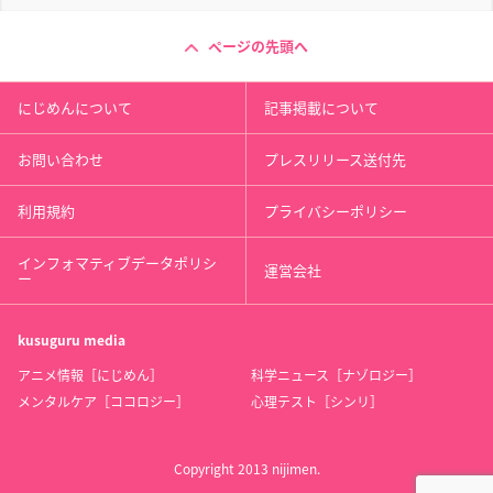
ページの先頭へ
にじめんについて
記事掲載について
お問い合わせ
プレスリリース送付先
利用規約
プライバシーポリシー
インフォマティブデータポリシ
運営会社
ー
kusuguru
media
アニメ情報［にじめん］
科学ニュース［ナゾロジー］
メンタルケア［ココロジー］
心理テスト［シンリ］
Copyright 2013 nijimen.