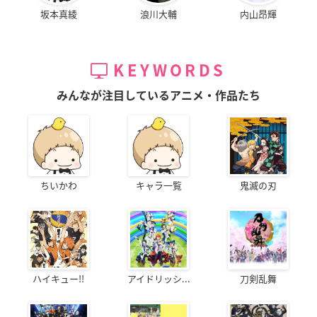
坂本真綾
浪川大輔
内山昂輝
KEYWORDS
みんなが注目しているアニメ・作品たち
ちいかわ
キャラ一覧
鬼滅の刃
ハイキュー!!
アイドリッシ...
刀剣乱舞