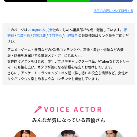
記事の内容について報告する
このページは
kusuguru株式会社
のにじめん編集部が作成・配信しています。
狩
野翔
/
広瀬裕也
/
刀剣乱舞
/
江口拓也
/
小野賢章
の最新情報はリンク先をご覧くだ
さい。
アニメ・ゲーム・漫画などの2次元コンテンツや、声優・舞台・俳優などの情
報・話題をお届けする情報メディア「にじめん」。
女性向けアニメをはじめ、少年アニメやキャラクター作品、VTuberなどストリー
マーにも幅を広げ、オタクが気になる情報を幅広くお届けしています。
さらに、アンケート・ランキング・オタ活（推し活）お役立ち情報など、女性オ
タクがワクワク楽しめるようなコンテンツも発信しています。
VOICE ACTOR
みんなが気になっている声優さん