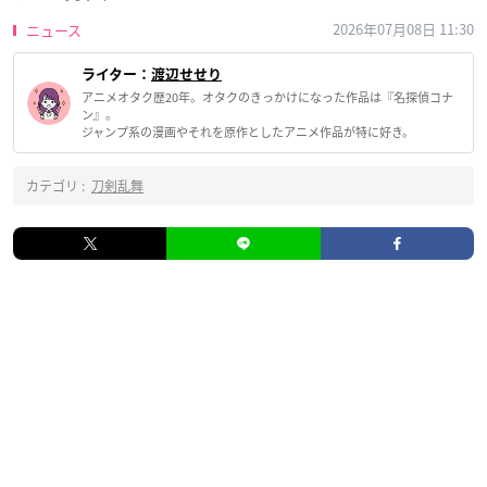
2026年07月08日 11:30
ニュース
ライター：
渡辺せせり
アニメオタク歴20年。オタクのきっかけになった作品は『名探偵コナ
ン』。
ジャンプ系の漫画やそれを原作としたアニメ作品が特に好き。
カテゴリ :
刀剣乱舞