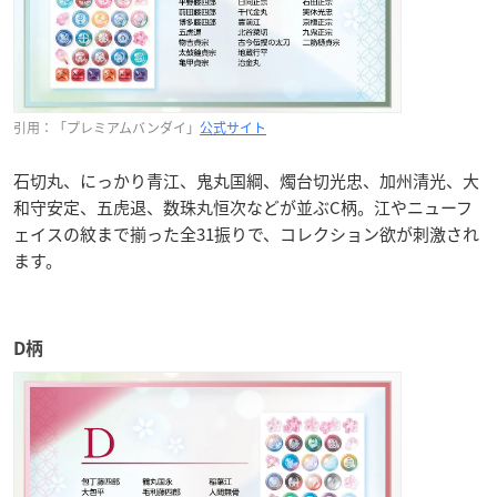
引用：「プレミアムバンダイ」
公式サイト
石切丸、にっかり青江、鬼丸国綱、燭台切光忠、加州清光、大
和守安定、五虎退、数珠丸恒次などが並ぶC柄。江やニューフ
ェイスの紋まで揃った全31振りで、コレクション欲が刺激され
ます。
D柄