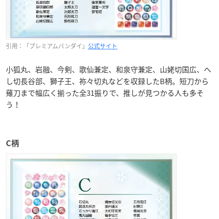
引用：「プレミアムバンダイ」
公式サイト
小狐丸、岩融、今剣、歌仙兼定、和泉守兼定、山姥切国広、へ
し切長谷部、獅子王、祢々切丸などを収録したB柄。短刀から
薙刀まで幅広く揃った全31振りで、推しが見つかる人も多そ
う！
C柄