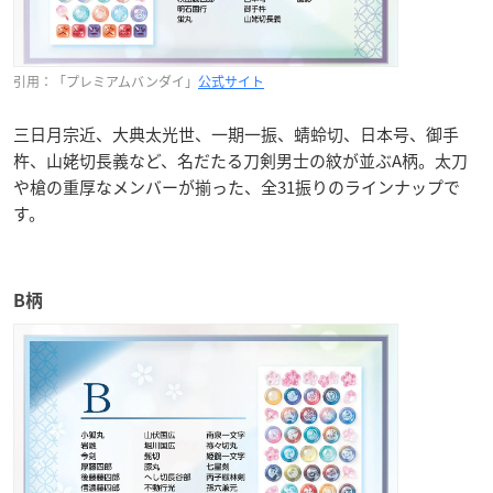
引用：「プレミアムバンダイ」
公式サイト
三日月宗近、大典太光世、一期一振、蜻蛉切、日本号、御手
杵、山姥切長義など、名だたる刀剣男士の紋が並ぶA柄。太刀
や槍の重厚なメンバーが揃った、全31振りのラインナップで
す。
B柄