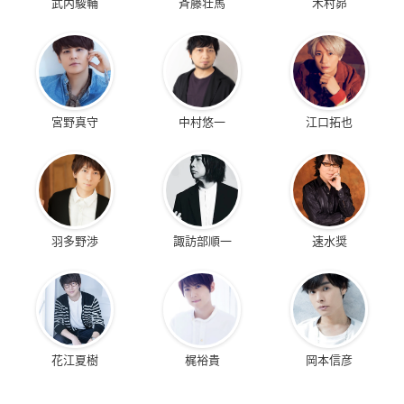
武内駿輔
斉藤壮馬
木村昴
宮野真守
中村悠一
江口拓也
羽多野渉
諏訪部順一
速水奨
花江夏樹
梶裕貴
岡本信彦