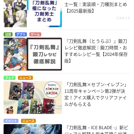
士一覧｜実装順・刀種別まとめ
【2025最新版】
2コメント
話題
アプリ
ゲーム
『刀剣乱舞（とうらぶ）』鍛刀
レシピ徹底解説｜鍛刀時間・お
すすめレシピ一覧【2024年保存
版】
フェア
ニュース
「刀剣乱舞×セブン-イレブン」
11周年キャンペーン第2弾が決
定！アイス購入でクリアファイ
ルがもらえる
イベント
ニュース
『刀剣乱舞 – ICE BLADE -』新ビ
ジュアル解禁＆坂本花織ら出演