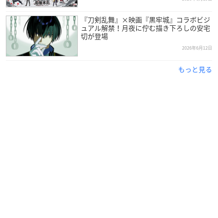
『刀剣乱舞』×映画『黒牢城』コラボビジ
ュアル解禁！月夜に佇む描き下ろしの安宅
切が登場
2026年6月12日
もっと見る