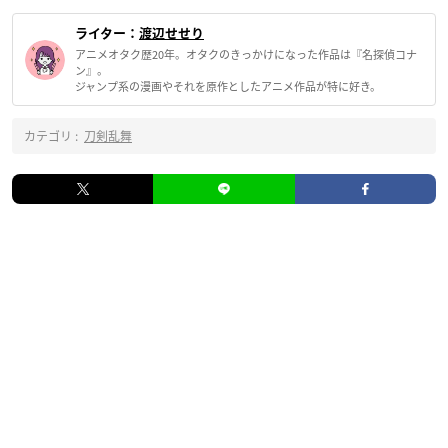
ライター：
渡辺せせり
アニメオタク歴20年。オタクのきっかけになった作品は『名探偵コナ
ン』。
ジャンプ系の漫画やそれを原作としたアニメ作品が特に好き。
カテゴリ :
刀剣乱舞