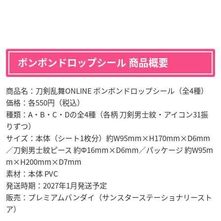
ボンボンドロップシール 商品概要
商品名：刀剣乱舞ONLINE ボンボンドロップシール（全4種）
価格：各550円（税込）
種類：A・B・C・Dの全4種（各柄 刀剣男士紋・アイコン31振
りずつ）
サイズ：本体（シート1枚分）約W95mm×H170mm×D6mm
／刀剣男士紋ピース 約Φ16mm×D6mm／パッケージ 約W95m
m×H200mm×D7mm
素材：本体 PVC
発送時期：2027年1月発送予定
販売：プレミアムバンダイ（サンスターステーショナリースト
ア）