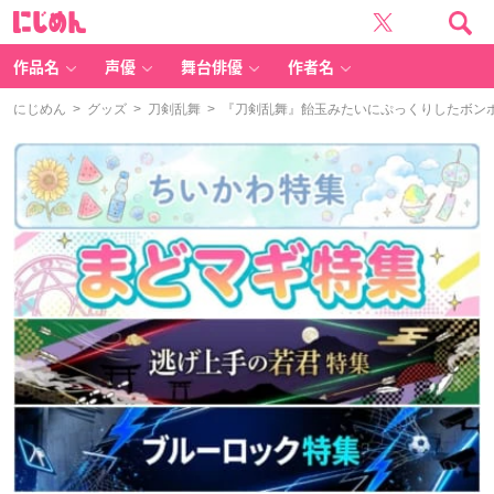
に
じ
め
ん
作品名
声優
舞台俳優
作者名
にじめん
>
グッズ
>
刀剣乱舞
> 『刀剣乱舞』飴玉みたいにぷっくりしたボン