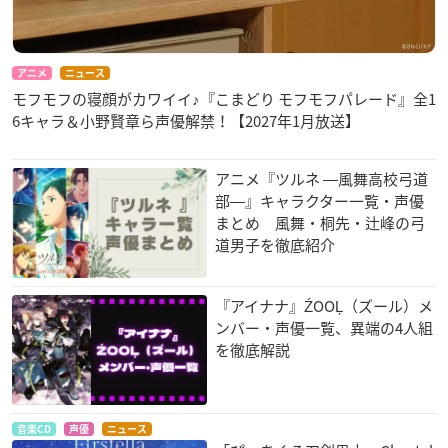
アニメ
ニュース
モフモフの寝顔がカワイイ♪『こまどり モフモフパレード』全1
6キャラ＆小野賢章ら声優解禁！【2027年1月放送】
アニメ『ツルネ ―風舞高校弓道
部―』キャラクター一覧・声優
まとめ 風舞・桐先・辻峰の弓
道男子を徹底紹介
『アイナナ』ŹOOĻ（ズール）メ
ンバー・声優一覧、異端の4人組
を徹底解説
音楽CD
声優
ニュース