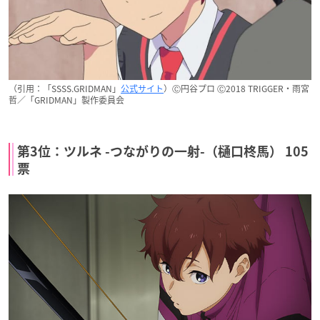
（引用：「SSSS.GRIDMAN」
公式サイト
）Ⓒ円谷プロ Ⓒ2018 TRIGGER・雨宮
哲／「GRIDMAN」製作委員会
第3位：ツルネ -つながりの一射-（樋口柊馬） 105
票