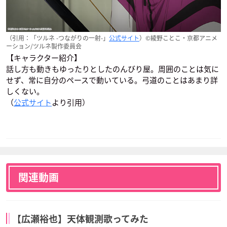
（引用：「ツルネ -つながりの一射-」
公式サイト
）©綾野ことこ・京都アニメ
ーション/ツルネ製作委員会
【キャラクター紹介】
話し方も動きもゆったりとしたのんびり屋。周囲のことは気に
せず、常に自分のペースで動いている。弓道のことはあまり詳
しくない。
（
公式サイト
より引用）
関連動画
【広瀬裕也】天体観測歌ってみた