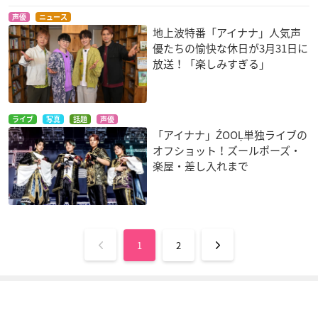
声優
ニュース
地上波特番「アイナナ」人気声
優たちの愉快な休日が3月31日に
放送！「楽しみすぎる」
ライブ
写真
話題
声優
「アイナナ」ŹOOĻ単独ライブの
オフショット！ズールポーズ・
楽屋・差し入れまで
1
2