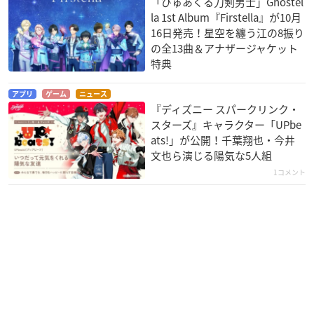
「ぴゅあくる刀剣男士」Ghostel
la 1st Album『Firstella』が10月
16日発売！星空を纏う江の8振り
の全13曲＆アナザージャケット
特典
アプリ
ゲーム
ニュース
『ディズニー スパークリンク・
スターズ』キャラクター「UPbe
ats!」が公開！千葉翔也・今井
文也ら演じる陽気な5人組
1コメント