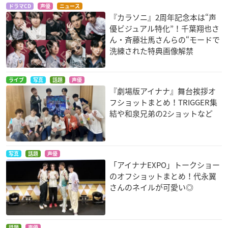
ドラマCD
声優
ニュース
『カラソニ』2周年記念本は“声
優ビジュアル特化”！千葉翔也さ
ん・斉藤壮馬さんらの“モードで
洗練された特典画像解禁
ライブ
写真
話題
声優
『劇場版アイナナ』舞台挨拶オ
フショットまとめ！TRIGGER集
結や和泉兄弟の2ショットなど
写真
話題
声優
「アイナナEXPO」トークショー
のオフショットまとめ！代永翼
さんのネイルが可愛い◎
話題
声優