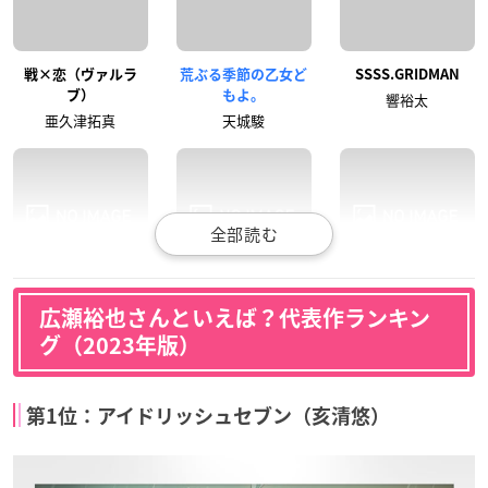
戦×恋（ヴァルラ
荒ぶる季節の乙女ど
SSSS.GRIDMAN
ブ）
もよ。
響裕太
亜久津拓真
天城駿
DYNAMIC CHORD
月がきれい
はんだくん
広瀬裕也さんといえば？代表作ランキン
香椎亜貴
永原翔
相沢順一
グ（2023年版）
第1位：アイドリッシュセブン（亥清悠）