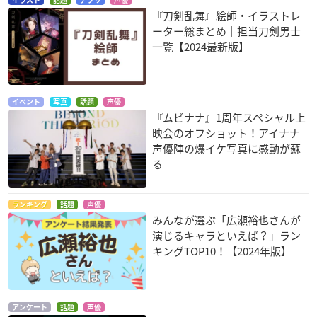
『刀剣乱舞』絵師・イラストレ
ーター総まとめ｜担当刀剣男士
一覧【2024最新版】
イベント
写真
話題
声優
『ムビナナ』1周年スペシャル上
映会のオフショット！アイナナ
声優陣の爆イケ写真に感動が蘇
る
ランキング
話題
声優
みんなが選ぶ「広瀬裕也さんが
演じるキャラといえば？」ラン
キングTOP10！【2024年版】
アンケート
話題
声優