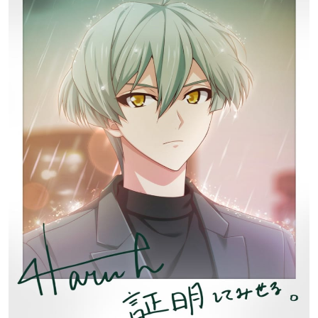
チア男子!!
ケンガンアシュラ
乗田大地
呉変造