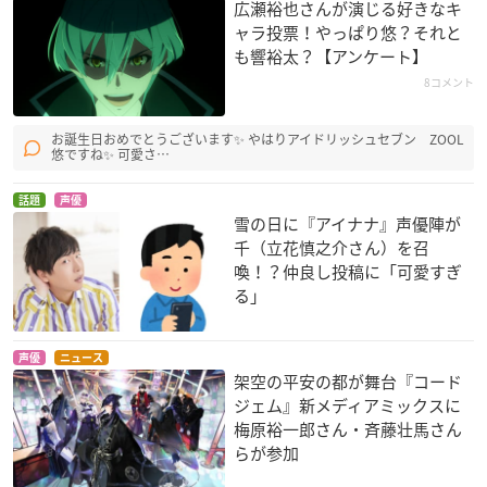
広瀬裕也さんが演じる好きなキ
ャラ投票！やっぱり悠？それと
も響裕太？【アンケート】
8コメント
お誕生日おめでとうございます✨ やはりアイドリッシュセブン ZOOL
悠ですね✨ 可愛さ…
話題
声優
雪の日に『アイナナ』声優陣が
千（立花慎之介さん）を召
喚！？仲良し投稿に「可愛すぎ
る」
声優
ニュース
架空の平安の都が舞台『コード
ジェム』新メディアミックスに
梅原裕一郎さん・斉藤壮馬さん
らが参加