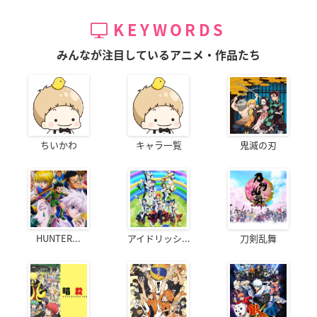
KEYWORDS
みんなが注目しているアニメ・作品たち
ちいかわ
キャラ一覧
鬼滅の刃
HUNTER...
アイドリッシ...
刀剣乱舞