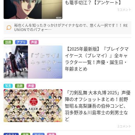
も篭手切江？【アンケート】
5コメント
裕也くんを知ったきっかけがアイナナなので、悠くん一択です！！ RE
UNIONでのパフォー…
話題
アプリ
声優
【2025年最新版】『ブレイクマ
イケース（ブレマイ）』全キャ
ラクター一覧！声優・誕生日・
年齢まとめ
写真
話題
声優
「刀剣乱舞 大本丸博 2025」声優
陣のオフショットまとめ！前野
智昭＆高梨謙吾の伯仲コンビ、
羽多野渉＆川島零士の剣男士な
ど
2コメント
イラスト
話題
アプリ
声優