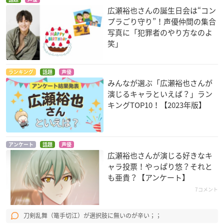
広瀬裕也さんの誕生日会は“コン
プラごり守り”！声優仲間の集合
写真に「犯罪者のやり方なのよ
笑」
ランキング
話題
声優
みんなが選ぶ「広瀬裕也さんが
演じるキャラといえば？」ラン
キングTOP10！【2023年版】
アンケート
話題
声優
広瀬裕也さんが演じる好きなキ
ャラ投票！やっぱり悠？それと
も亜貴？【アンケート】
7コメント
刀剣乱舞（篭手切江）が選択肢に無いのが辛い；；