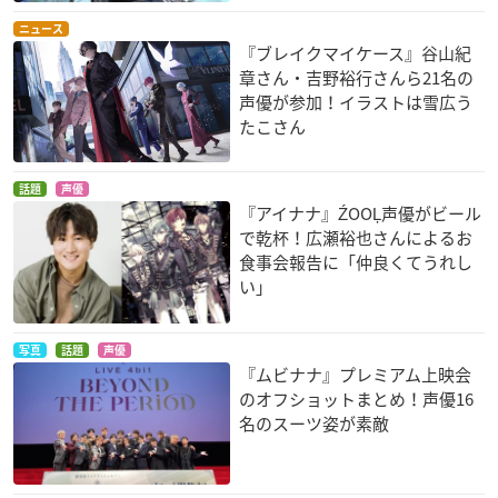
ニュース
『ブレイクマイケース』谷山紀
章さん・吉野裕行さんら21名の
声優が参加！イラストは雪広う
たこさん
話題
声優
『アイナナ』ŹOOĻ声優がビール
で乾杯！広瀬裕也さんによるお
食事会報告に「仲良くてうれし
い」
写真
話題
声優
『ムビナナ』プレミアム上映会
のオフショットまとめ！声優16
名のスーツ姿が素敵