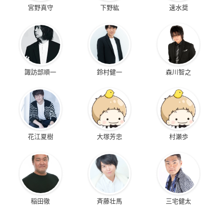
宮野真守
下野紘
速水奨
諏訪部順一
鈴村健一
森川智之
花江夏樹
大塚芳忠
村瀬歩
稲田徹
斉藤壮馬
三宅健太