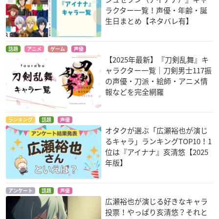
ラクター一覧！声優・年齢・誕
生日まとめ【ネタバレ有】
話題
アニメ
ゲーム
声優
【2025年最新】『刀剣乱舞』キ
ャラクター一覧｜刀剣男士117振
の声優・刀派・絵師・アニメ情
報などを完全網羅
ランキング
話題
声優
オタクが選ぶ「広瀬裕也が演じ
るキャラ」ランキングTOP10！1
位は『アイナナ』亥清悠【2025
年版】
アンケート
話題
声優
広瀬裕也が演じる好きなキャラ
投票！やっぱり亥清悠？それと