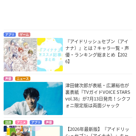
アプリ
ゲーム
『アイドリッシュセブン（アイ
ナナ）』とは？キャラ一覧・声
優・ランキング総まとめ【202
6】
声優
ニュース
津田健次郎が表紙・広瀬裕也が
裏表紙『TVガイドVOICE STARS
vol.38』が7月13日発売！シクフ
ォニ限定版は両面ジャック
話題
アニメ
アプリ
声優
【2026年最新版】『アイドリッ
シュセブン（アイナナ）』キャ