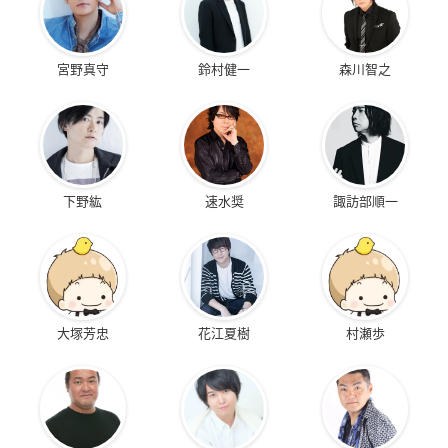
宮野真守
鈴村健一
森川智之
下野紘
速水奨
諏訪部順一
大塚芳忠
花江夏樹
村瀬歩