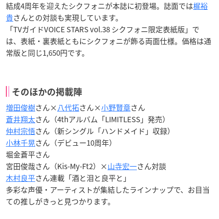
結成4周年を迎えたシクフォニが本誌に初登場。誌面では
梶裕
貴
さんとの対談も実現しています。
「TVガイドVOICE STARS vol.38 シクフォニ限定表紙版」で
は、表紙・裏表紙ともにシクフォニが飾る両面仕様。価格は通
常版と同じ1,650円です。
そのほかの掲載陣
増田俊樹
さん×
八代拓
さん×
小野賢章
さん
蒼井翔太
さん（4thアルバム「LIMITLESS」発売）
仲村宗悟
さん（新シングル「ハンドメイド」収録）
小林千晃
さん（デビュー10周年）
堀金蒼平さん
宮田俊哉さん（Kis-My-Ft2）×
山寺宏一
さん対談
木村良平
さん連載「酒と泪と良平と」
多彩な声優・アーティストが集結したラインナップで、お目当
ての推しがきっと見つかります。