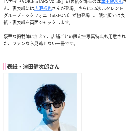
TVガイドVOICE STARS vol.38」の表紙を飾るのは
津田健次郎
さ
ん、裏表紙には
広瀬裕也
さんが登場。さらに2.5次元タレント
グループ・シクフォニ（SIXFONI）が初登場し、限定版では表
紙・裏表紙を両面ジャックします。
豪華な掲載陣に加えて、店舗ごとの限定生写真特典も用意され
た、ファンなら見逃せない一冊です。
表紙・津田健次郎さん