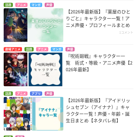
話題
アニメ
マンガ
声優
【2026年最新版】『薬屋のひと
りごと』キャラクター一覧！ア
ニメ声優・プロフィールまとめ
1コメント
劇場アニメ
話題
アニメ
マンガ
声優
『呪術廻戦』キャラクター一
覧 術式・等級・アニメ声優【2
026年最新】
話題
アニメ
アプリ
声優
【2026年最新版】『アイドリッ
シュセブン（アイナナ）』キャ
ラクター一覧！声優・年齢・誕
生日まとめ【ネタバレ有】