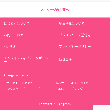
ページの先頭へ
にじめんについて
記事掲載について
お問い合わせ
プレスリリース送付先
利用規約
プライバシーポリシー
インフォマティブデータポリシ
運営会社
ー
kusuguru
media
アニメ情報［にじめん］
科学ニュース［ナゾロジー］
メンタルケア［ココロジー］
心理テスト［シンリ］
Copyright 2013 nijimen.