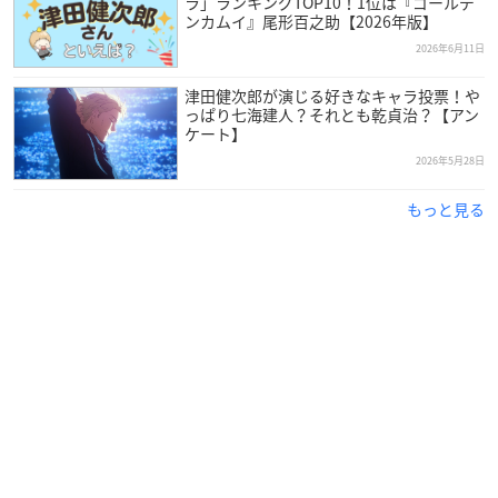
ラ」ランキングTOP10！1位は『ゴールデ
ンカムイ』尾形百之助【2026年版】
2026年6月11日
津田健次郎が演じる好きなキャラ投票！や
っぱり七海建人？それとも乾貞治？【アン
ケート】
2026年5月28日
もっと見る