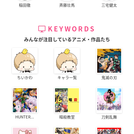
稲田徹
斉藤壮馬
三宅健太
KEYWORDS
みんなが注目しているアニメ・作品たち
ちいかわ
キャラ一覧
鬼滅の刃
HUNTER...
暗殺教室
刀剣乱舞