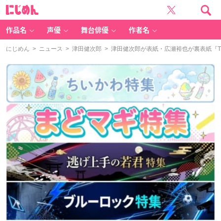
に
じ
め
ん
作品名
声優
舞台俳優
作者名
にじめん
>
ニュース
>
津田健次郎
> 津田健次郎が表紙・広瀬裕也が裏表紙『TVガ