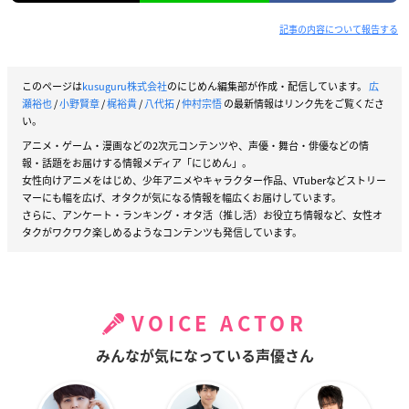
記事の内容について報告する
このページは
kusuguru株式会社
のにじめん編集部が作成・配信しています。
広
瀬裕也
/
小野賢章
/
梶裕貴
/
八代拓
/
仲村宗悟
の最新情報はリンク先をご覧くださ
い。
アニメ・ゲーム・漫画などの2次元コンテンツや、声優・舞台・俳優などの情
報・話題をお届けする情報メディア「にじめん」。
女性向けアニメをはじめ、少年アニメやキャラクター作品、VTuberなどストリー
マーにも幅を広げ、オタクが気になる情報を幅広くお届けしています。
さらに、アンケート・ランキング・オタ活（推し活）お役立ち情報など、女性オ
タクがワクワク楽しめるようなコンテンツも発信しています。
VOICE ACTOR
みんなが気になっている声優さん