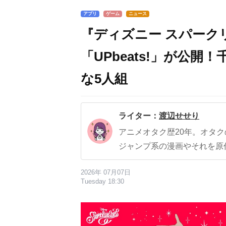
アプリ
ゲーム
ニュース
『ディズニー スパーク
「UPbeats!」が公
な5人組
ライター：
渡辺せせり
アニメオタク歴20年。オタ
ジャンプ系の漫画やそれを原
2026年 07月07日
Tuesday 18:30