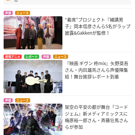
ね
声優
ニュース
“着席”プロジェクト『補講男
子』岡本信彦さんら5名がラップ
披露&Gakkenが監修！
劇場アニメ
レポート
声優
ニュース
『映画 ギヴン 柊mix』⽮野奨吾
さん・内⽥雄⾺さんら声優陣集
結！舞台挨拶レポート到着
声優
ニュース
架空の平安の都が舞台『コード
ジェム』新メディアミックスに
梅原裕一郎さん・斉藤壮馬さん
らが参加