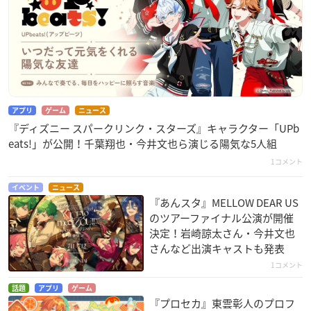
アプリ
ゲーム
ニュース
『ディズニー スパークリンク・スターズ』キャラクター「UPb
eats!」が公開！千葉翔也・今井文也ら演じる陽気な5人組
1コメント
イベント
ニュース
『あんスタ』MELLOW DEAR US
のツアーファイナル公演が開催
決定！岩崎諒太さん・今井文也
さんなど出演キャストも発表
1コメント
話題
アプリ
ゲーム
『プロセカ』東雲彰人のプロフ