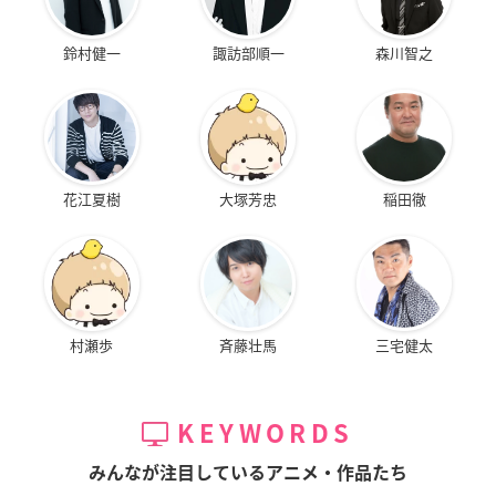
鈴村健一
諏訪部順一
森川智之
花江夏樹
大塚芳忠
稲田徹
村瀬歩
斉藤壮馬
三宅健太
KEYWORDS
みんなが注目しているアニメ・作品たち