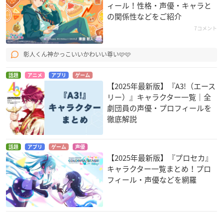
ィール！性格・声優・キャラと
の関係性などをご紹介
7コメント
彰人くん神かっこいいかわいい尊い🩷🩷
話題
アニメ
アプリ
ゲーム
【2025年最新版】『A3!（エース
リー）』キャラクター一覧｜全
劇団員の声優・プロフィールを
徹底解説
話題
アプリ
ゲーム
声優
【2025年最新版】『プロセカ』
キャラクター一覧まとめ！プロ
フィール・声優などを網羅