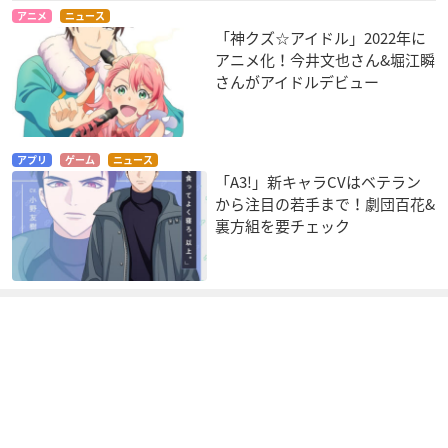
アニメ
ニュース
「神クズ☆アイドル」2022年に
アニメ化！今井文也さん&堀江瞬
さんがアイドルデビュー
アプリ
ゲーム
ニュース
「A3!」新キャラCVはベテラン
から注目の若手まで！劇団百花&
裏方組を要チェック