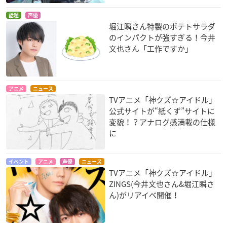
話題
声優
堀江瞬さん特製のポテトサラダ
のインパクトが強すぎる！今井
文也さん「工作ですか」
アニメ
ニュース
TVアニメ「神クズ☆アイドル」
公式サイトが“紙くず”サイトに
変貌！？アナログ感満載の仕様
に
イベント
アニメ
声優
ニュース
TVアニメ「神クズ☆アイドル」
ZINGS(今井文也さん&堀江瞬さ
ん)がリアイベ開催！