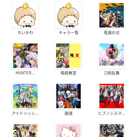
ちいかわ
キャラ一覧
鬼滅の刃
HUNTER...
暗殺教室
刀剣乱舞
アイドリッシ...
銀魂
ヒプノシスマ...