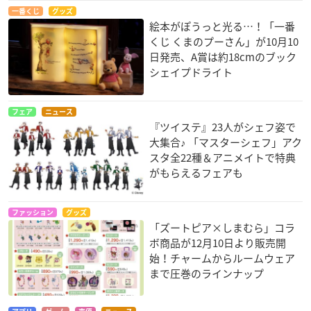
一番くじ
グッズ
絵本がぽうっと光る…！「一番
くじ くまのプーさん」が10月10
日発売、A賞は約18cmのブック
シェイプドライト
フェア
ニュース
『ツイステ』23人がシェフ姿で
大集合♪ 「マスターシェフ」アク
スタ全22種＆アニメイトで特典
がもらえるフェアも
ファッション
グッズ
「ズートピア×しまむら」コラ
ボ商品が12月10日より販売開
始！チャームからルームウェア
まで圧巻のラインナップ