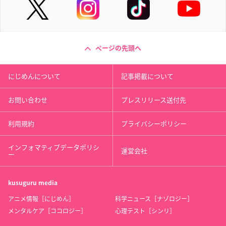
ページの先頭へ
にじめんについて
記事掲載について
お問い合わせ
プレスリリース送付先
利用規約
プライバシーポリシー
インフォマティブデータポリシ
運営会社
ー
kusuguru
media
アニメ情報［にじめん］
科学ニュース［ナゾロジー］
メンタルケア［ココロジー］
心理テスト［シンリ］