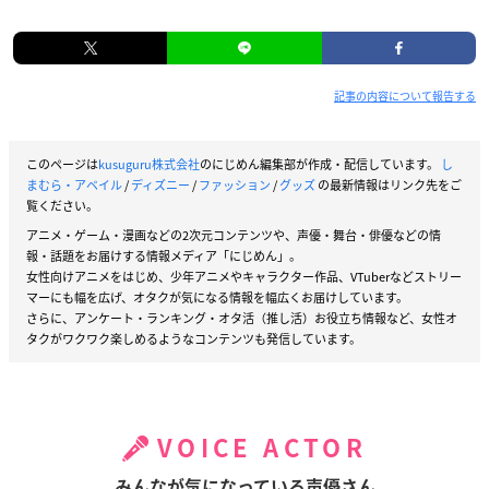
記事の内容について報告する
このページは
kusuguru株式会社
のにじめん編集部が作成・配信しています。
し
まむら・アベイル
/
ディズニー
/
ファッション
/
グッズ
の最新情報はリンク先をご
覧ください。
アニメ・ゲーム・漫画などの2次元コンテンツや、声優・舞台・俳優などの情
報・話題をお届けする情報メディア「にじめん」。
女性向けアニメをはじめ、少年アニメやキャラクター作品、VTuberなどストリー
マーにも幅を広げ、オタクが気になる情報を幅広くお届けしています。
さらに、アンケート・ランキング・オタ活（推し活）お役立ち情報など、女性オ
タクがワクワク楽しめるようなコンテンツも発信しています。
VOICE ACTOR
みんなが気になっている声優さん