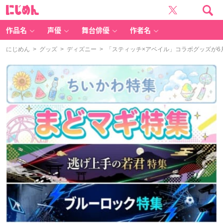
に
じ
め
ん
作品名
声優
舞台俳優
作者名
にじめん
>
グッズ
>
ディズニー
> 「スティッチ×アベイル」コラボグッズが6