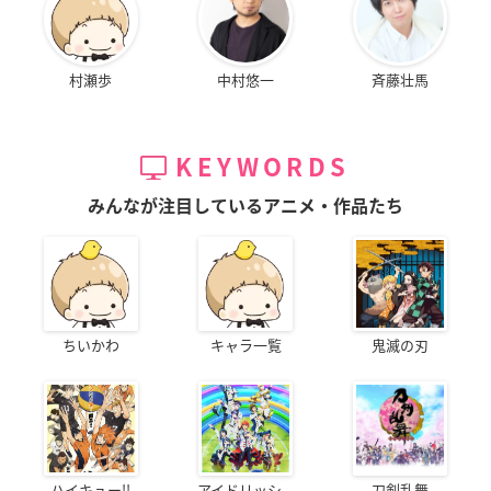
村瀬歩
中村悠一
斉藤壮馬
KEYWORDS
みんなが注目しているアニメ・作品たち
ちいかわ
キャラ一覧
鬼滅の刃
ハイキュー!!
アイドリッシ...
刀剣乱舞