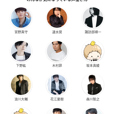
宮野真守
速水奨
諏訪部順一
下野紘
木村昴
坂本真綾
浪川大輔
花江夏樹
森川智之