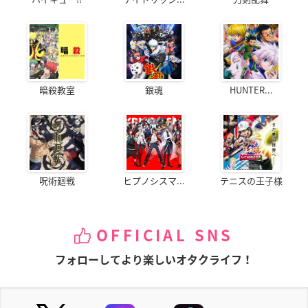
暗殺教室
銀魂
HUNTER...
呪術廻戦
ヒプノシスマ...
テニスの王子様
OFFICIAL SNS
フォローしてより楽しいオタクライフ！