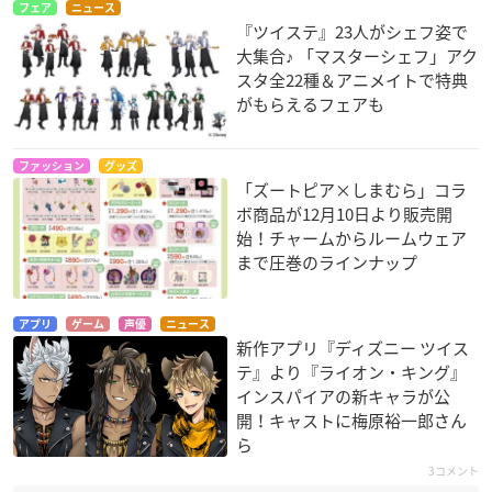
フェア
ニュース
『ツイステ』23人がシェフ姿で
大集合♪ 「マスターシェフ」アク
スタ全22種＆アニメイトで特典
がもらえるフェアも
ファッション
グッズ
「ズートピア×しまむら」コラ
ボ商品が12月10日より販売開
始！チャームからルームウェア
まで圧巻のラインナップ
アプリ
ゲーム
声優
ニュース
新作アプリ『ディズニー ツイス
テ』より『ライオン・キング』
インスパイアの新キャラが公
開！キャストに梅原裕一郎さん
ら
3コメント