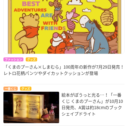
ファッション
グッズ
「くまのプーさん×しまむら」100周年の新作が7月29日発売！
レトロ花柄パンツやダイカットクッションが登場
一番くじ
グッズ
絵本がぽうっと光る…！「一番
くじ くまのプーさん」が10月10
日発売、A賞は約18cmのブック
シェイプドライト