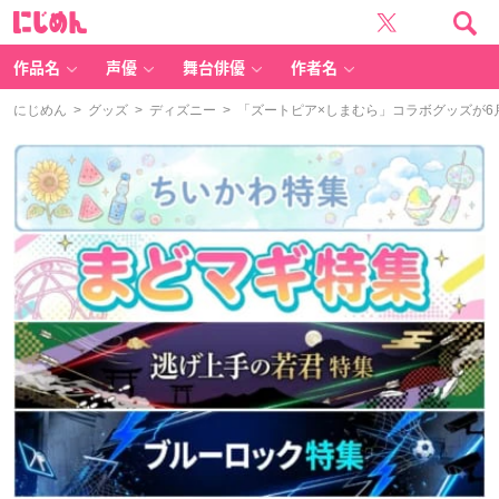
に
じ
め
ん
作品名
声優
舞台俳優
作者名
にじめん
>
グッズ
>
ディズニー
> 「ズートピア×しまむら」コラボグッズが6