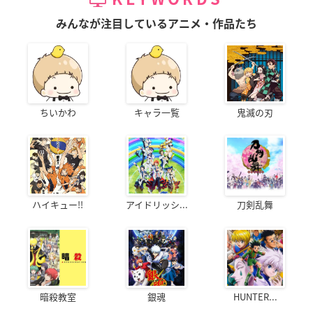
みんなが注目しているアニメ・作品たち
ちいかわ
キャラ一覧
鬼滅の刃
ハイキュー!!
アイドリッシ...
刀剣乱舞
暗殺教室
銀魂
HUNTER...