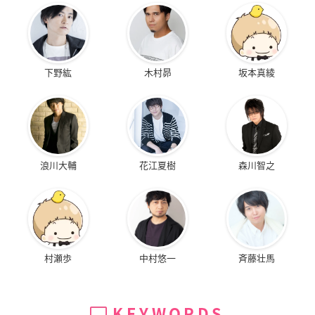
下野紘
木村昴
坂本真綾
浪川大輔
花江夏樹
森川智之
村瀬歩
中村悠一
斉藤壮馬
KEYWORDS