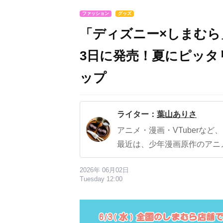
ファッション
グッズ
「ディズニー×しまむら
3日に発売！夏にピッ
ップ
ライター：
葉山ありさ
アニメ・漫画・VTuberな
最近は、少年漫画原作のアニ
2026年 06月02日
Tuesday 12:00