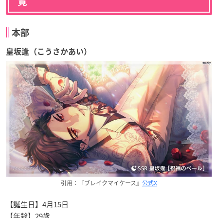
覧
本部
皇坂逢（こうさかあい）
引用：『ブレイクマイケース』
公式X
【誕生日】4月15日
【年齢】29歳