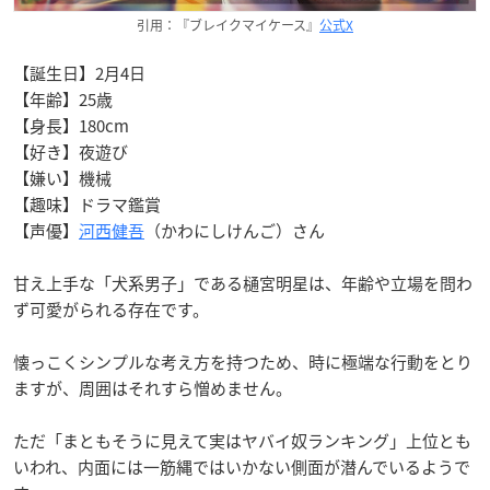
引用：『ブレイクマイケース』
公式X
【誕生日】2月4日
【年齢】25歳
【身長】180cm
【好き】夜遊び
【嫌い】機械
【趣味】ドラマ鑑賞
【声優】
河西健吾
（かわにしけんご）さん
甘え上手な「犬系男子」である樋宮明星は、年齢や立場を問わ
ず可愛がられる存在です。
懐っこくシンプルな考え方を持つため、時に極端な行動をとり
ますが、周囲はそれすら憎めません。
ただ「まともそうに見えて実はヤバイ奴ランキング」上位とも
いわれ、内面には一筋縄ではいかない側面が潜んでいるようで