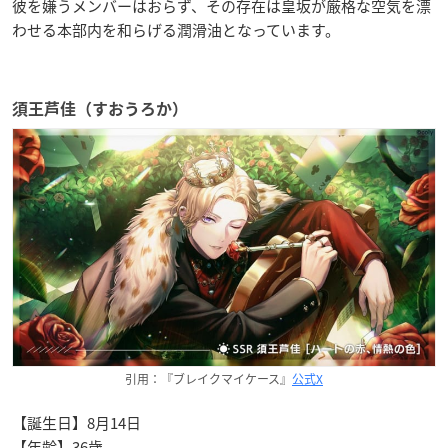
彼を嫌うメンバーはおらず、その存在は皇坂が厳格な空気を漂
わせる本部内を和らげる潤滑油となっています。
須王芦佳（すおうろか）
引用：『ブレイクマイケース』
公式X
【誕生日】8月14日
【年齢】36歳