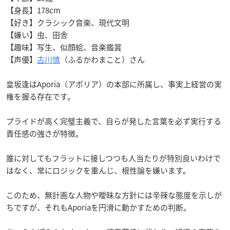
【身長】178cm
【好き】クラシック音楽、現代文明
【嫌い】虫、田舎
【趣味】写生、似顔絵、音楽鑑賞
【声優】
古川慎
（ふるかわまこと）さん
皇坂逢はAporia（アポリア）の本部に所属し、事実上経営の実
権を握る存在です。
プライドが高く完璧主義で、自らが発した言葉を必ず実行する
責任感の強さが特徴。
誰に対してもフラットに接しつつも人当たりが特別良いわけで
はなく、常にロジックを重んじ、根性論を嫌います。
このため、無計画な人物や曖昧な方針には辛辣な態度を示しが
ちですが、それもAporiaを円滑に動かすための判断。