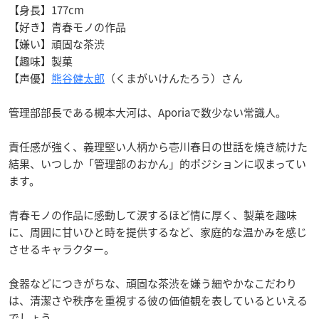
【身長】177cm
【好き】青春モノの作品
【嫌い】頑固な茶渋
【趣味】製菓
【声優】
熊谷健太郎
（くまがいけんたろう）さん
管理部部長である槻本大河は、Aporiaで数少ない常識人。
責任感が強く、義理堅い人柄から壱川春日の世話を焼き続けた
結果、いつしか「管理部のおかん」的ポジションに収まってい
ます。
青春モノの作品に感動して涙するほど情に厚く、製菓を趣味
に、周囲に甘いひと時を提供するなど、家庭的な温かみを感じ
させるキャラクター。
食器などにつきがちな、頑固な茶渋を嫌う細やかなこだわり
は、清潔さや秩序を重視する彼の価値観を表しているといえる
でしょう。