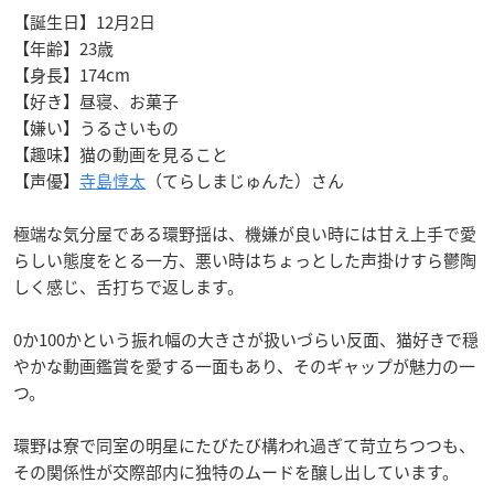
【誕生日】12月2日
【年齢】23歳
【身長】174cm
【好き】昼寝、お菓子
【嫌い】うるさいもの
【趣味】猫の動画を見ること
【声優】
寺島惇太
（てらしまじゅんた）さん
極端な気分屋である環野揺は、機嫌が良い時には甘え上手で愛
らしい態度をとる一方、悪い時はちょっとした声掛けすら鬱陶
しく感じ、舌打ちで返します。
0か100かという振れ幅の大きさが扱いづらい反面、猫好きで穏
やかな動画鑑賞を愛する一面もあり、そのギャップが魅力の一
つ。
環野は寮で同室の明星にたびたび構われ過ぎて苛立ちつつも、
その関係性が交際部内に独特のムードを醸し出しています。