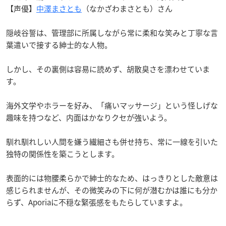
【声優】
中澤まさとも
（なかざわまさとも）さん
隠岐谷誓は、管理部に所属しながら常に柔和な笑みと丁寧な言
葉遣いで接する紳士的な人物。
しかし、その裏側は容易に読めず、胡散臭さを漂わせていま
す。
海外文学やホラーを好み、「痛いマッサージ」という怪しげな
趣味を持つなど、内面はかなりクセが強いよう。
馴れ馴れしい人間を嫌う繊細さも併せ持ち、常に一線を引いた
独特の関係性を築こうとします。
表面的には物腰柔らかで紳士的なため、はっきりとした敵意は
感じられませんが、その微笑みの下に何が潜むかは誰にも分か
らず、Aporiaに不穏な緊張感をもたらしていますよ。