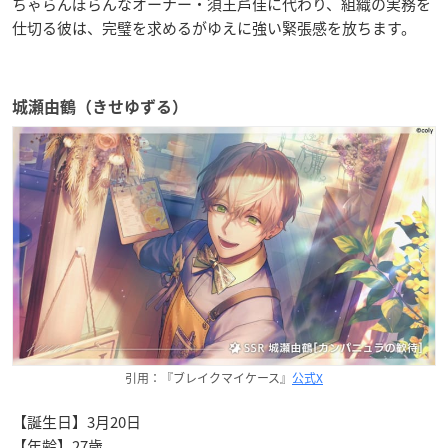
ちゃらんぽらんなオーナー・須王芦佳に代わり、組織の実務を
仕切る彼は、完璧を求めるがゆえに強い緊張感を放ちます。
城瀬由鶴（きせゆずる）
引用：『ブレイクマイケース』
公式X
【誕生日】3月20日
【年齢】27歳