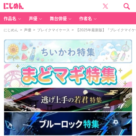
に
じ
め
ん
作品名
声優
舞台俳優
作者名
にじめん
>
声優
>
ブレイクマイケース
> 【2025年最新版】『ブレイクマ