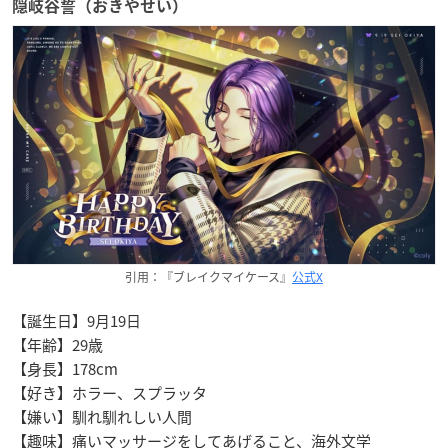
隠岐谷誓（おきやせい）
引用：『ブレイクマイケース』
公式X
【誕生日】9月19日
【年齢】29歳
【身長】178cm
【好き】ホラー、スプラッタ
【嫌い】馴れ馴れしい人間
【趣味】痛いマッサージをしてあげること、海外文学