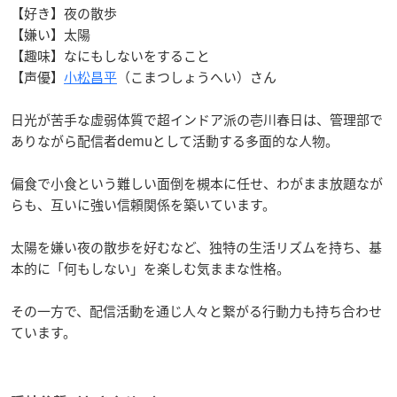
【好き】夜の散歩
【嫌い】太陽
【趣味】なにもしないをすること
【声優】
小松昌平
（こまつしょうへい）さん
日光が苦手な虚弱体質で超インドア派の壱川春日は、管理部で
ありながら配信者demuとして活動する多面的な人物。
偏食で小食という難しい面倒を槻本に任せ、わがまま放題なが
らも、互いに強い信頼関係を築いています。
太陽を嫌い夜の散歩を好むなど、独特の生活リズムを持ち、基
本的に「何もしない」を楽しむ気ままな性格。
その一方で、配信活動を通じ人々と繋がる行動力も持ち合わせ
ています。