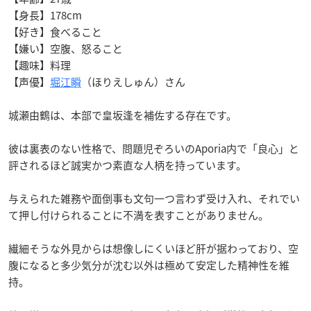
【身長】178cm
【好き】食べること
【嫌い】空腹、怒ること
【趣味】料理
【声優】
堀江瞬
（ほりえしゅん）さん
城瀬由鶴は、本部で皇坂逢を補佐する存在です。
彼は裏表のない性格で、問題児ぞろいのAporia内で「良心」と
評されるほど誠実かつ素直な人柄を持っています。
与えられた雑務や面倒事も文句一つ言わず受け入れ、それでい
て押し付けられることに不満を表すことがありません。
繊細そうな外見からは想像しにくいほど肝が据わっており、空
腹になると多少気分が沈む以外は極めて安定した精神性を維
持。