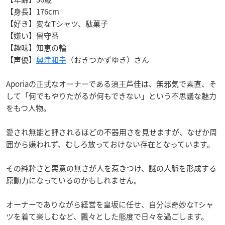
【身長】176cm
【好き】変なTシャツ、駄菓子
【嫌い】留守番
【趣味】知恵の輪
【声優】
興津和幸
（おきつかずゆき）さん
Aporiaの正式なオーナーである須王芦佳は、無邪気で素直、そ
して「何でもやりたがるが何もできない」という不思議な魅力
をもつ人物。
愛され無能と評されるほどの不器用さを見せますが、なぜか周
囲から嫌われず、むしろ放っておけない存在となっています。
その純粋さと悪意の無さが人を惹きつけ、謎の人脈を形成する
原動力になっているのかもしれません。
オーナーでありながら経営を皇坂に任せ、自分は奇妙なTシャ
ツを着て楽しむなど、飄々とした態度で日々を過ごします。