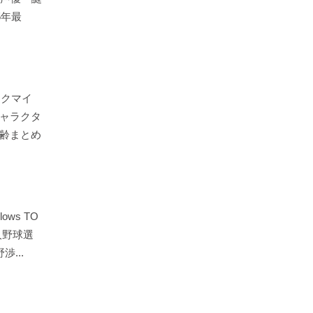
5年最
イクマイ
ャラクタ
齢まとめ
ows TO
新人野球選
...