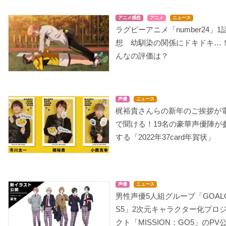
アニメ感想
アニメ
ニュース
ラグビーアニメ「number24」1
想 幼馴染の関係にドキドキ…
んなの評価は？
声優
ニュース
梶裕貴さんらの新年のご挨拶が
で聞ける！19名の豪華声優陣が
する「2022年37card年賀状」
声優
ニュース
男性声優5人組グループ「GOAL
S5」2次元キャラクター化プロ
クト「MISSION：GO5」のPV