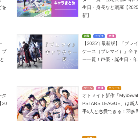
どを
生日・身長など網羅【202
新】
話題
アプリ
声優
ー
【2025年最新版】『ブレ
・プ
ケース（ブレマイ）』全キ
と
ー一覧！声優・誕生日・年
ゲーム
声優
ニュース
ータ
オトメイト新作『My9Swall
20
PSTARS LEAGUE』は
手9人と恋愛できる！羽多野渉
ニュース