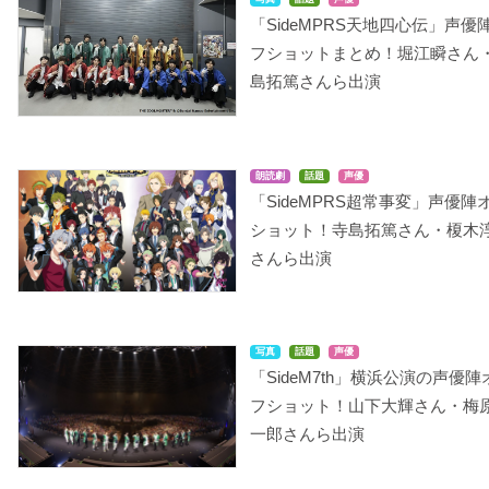
「SideMPRS天地四心伝」声優
フショットまとめ！堀江瞬さん
島拓篤さんら出演
朗読劇
話題
声優
「SideMPRS超常事変」声優陣
ショット！寺島拓篤さん・榎木
さんら出演
写真
話題
声優
「SideM7th」横浜公演の声優陣
フショット！山下大輝さん・梅
一郎さんら出演