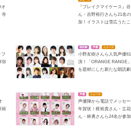
陣オ
『ブレイクマイケース』谷
・寺
ん・吉野裕行さんら21名
加！イラストは雪広うたこ
朗読劇
声優
ニュース
オフ
小野友樹さんら人気声優6
淳弥
演！「ORANGE RANGE
を題材にした新たな朗読劇
声優
ニュース
オ
声優陣から電話でメッセー
原裕
年賀状！梶裕貴さん・立花
ん・林勇さんら24名が参加