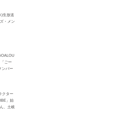
水)生放送
ズ・メン
OALOU
！「ごー
メンバー
ラクター
IBE」始
ん、土岐