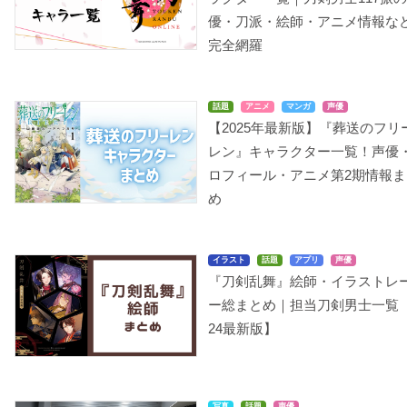
優・刀派・絵師・アニメ情報な
完全網羅
話題
アニメ
マンガ
声優
【2025年最新版】『葬送のフリ
レン』キャラクター一覧！声優
ロフィール・アニメ第2期情報ま
め
イラスト
話題
アプリ
声優
『刀剣乱舞』絵師・イラストレ
ー総まとめ｜担当刀剣男士一覧【
24最新版】
写真
話題
声優