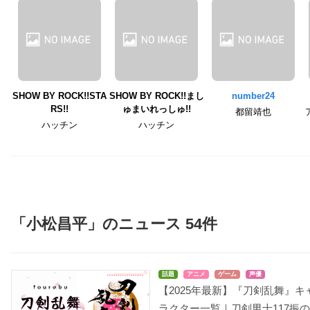
SHOW BY ROCK!!STA
SHOW BY ROCK!!まし
number24
RS!!
ゅまいれっしゅ!!
都留靖也
ハッチン
ハッチン
「小松昌平」のニュース 54件
話題
アニメ
ゲーム
声優
【2025年最新】『刀剣乱舞』キ
ラクター一覧｜刀剣男士117振