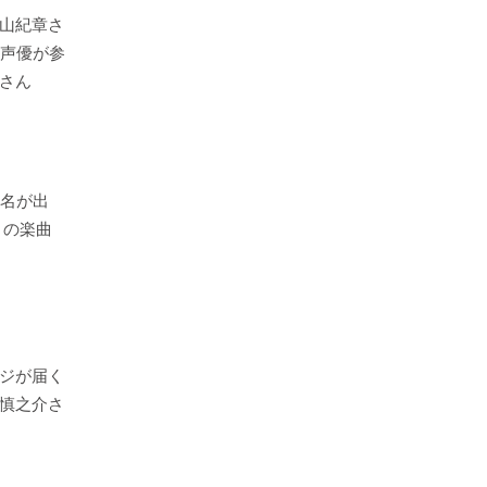
山紀章さ
の声優が参
さん
1名が出
」の楽曲
ジが届く
慎之介さ