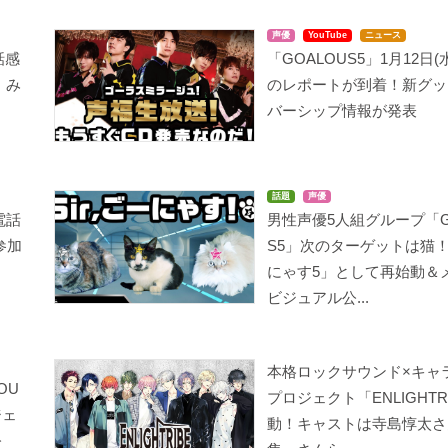
声優
YouTube
ニュース
話感
「GOALOUS5」1月12日(
！み
のレポートが到着！新グッ
バーシップ情報が発表
話題
声優
電話
男性声優5人組グループ「G
参加
S5」次のターゲットは猫
にゃす5」として再始動＆
ビジュアル公...
本格ロックサウンド×キャ
OU
プロジェクト「ENLIGHTR
ジェ
動！キャストは寺島惇太さ
公