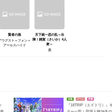
賢者の孫
天下統一恋の乱～出
陣！雑賀（さいか）4人
アウグスト＝フォン＝
衆～
アールスハイド
鳶
話題
ゲーム
声優
ャ
『18TRIP（エイトリ）』
の声
ター一覧｜登場人物34名