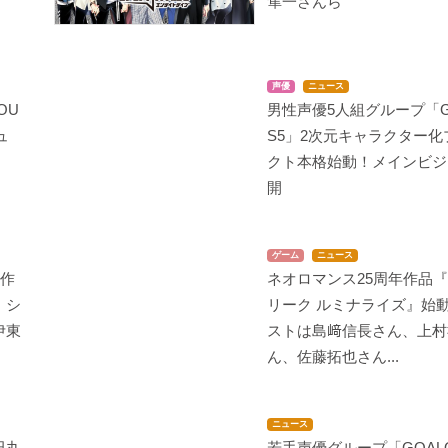
隼一さんら
声優
ニュース
OU
男性声優5人組グループ「G
ュ
S5」2次元キャラクター化
！
クト本格始動！メインビジ
開
ゲーム
ニュース
気作
ネオロマンス25周年作品
」シ
リーク ルミナライズ』始
伊東
ストは島﨑信長さん、上村
ん、佐藤拓也さん...
ニュース
田丸
若手声優グループ「GOAL