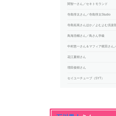
関智一さん／セキトモランド
寺島惇太さん／寺島惇太Studio
寺島拓篤さんほか／よむよむ倶楽
鳥海浩輔さん／鳥さん学級
中村悠一さん＆マフィア梶田さん／
花江夏樹さん
増田俊樹さん
セイユーチューブ（SYT）