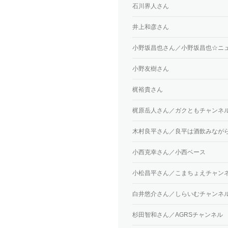
石川界人さん
井上和彦さん
小野坂昌也さん／小野坂昌也☆ニュ
小野友樹さん
梶裕貴さん
梶原岳人さん／ガクともチャンネ
木村良平さん／良平は酒飲みなが
小西克幸さん／小西ベース
小松昌平さん／こまちょえチャン
白井悠介さん／しらいむチャンネ
杉田智和さん／AGRSチャンネル