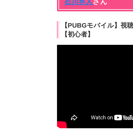
石川界人
さん
【PUBGモバイル】視
【初心者】