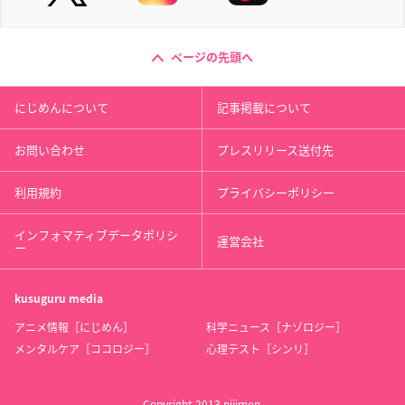
ページの先頭へ
にじめんについて
記事掲載について
お問い合わせ
プレスリリース送付先
利用規約
プライバシーポリシー
インフォマティブデータポリシ
運営会社
ー
kusuguru
media
アニメ情報［にじめん］
科学ニュース［ナゾロジー］
メンタルケア［ココロジー］
心理テスト［シンリ］
Copyright 2013 nijimen.