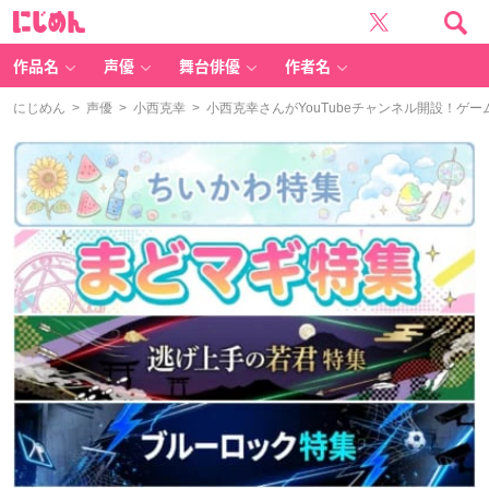
に
じ
め
ん
作品名
声優
舞台俳優
作者名
にじめん
>
声優
>
小西克幸
> 小西克幸さんがYouTubeチャンネル開設！