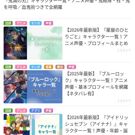
『鬼滅の刃』キャラクター一覧・アニメ声優・鬼殺隊・柱・鬼
を呼吸／血鬼術つきで全網羅
話題
アニメ
マンガ
声優
【2026年最新版】『薬屋のひと
りごと』キャラクター一覧！ア
ニメ声優・プロフィールまとめ
1コメント
話題
アニメ
マンガ
書籍
舞台
声優
【2025年最新】『ブルーロッ
ク』キャラクター一覧！アニメ
声優・基本プロフィールを網羅
【ネタバレ有】
1コメント
話題
アニメ
アプリ
声優
【2026年最新版】『アイドリッ
シュセブン（アイナナ）』キャ
ラクター一覧！声優・年齢・誕