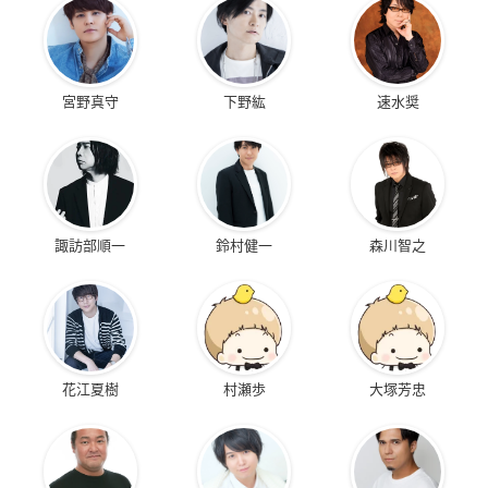
宮野真守
下野紘
速水奨
諏訪部順一
鈴村健一
森川智之
花江夏樹
村瀬歩
大塚芳忠