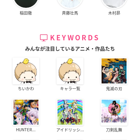
稲田徹
斉藤壮馬
木村昴
KEYWORDS
みんなが注目しているアニメ・作品たち
ちいかわ
キャラ一覧
鬼滅の刃
HUNTER...
アイドリッシ...
刀剣乱舞