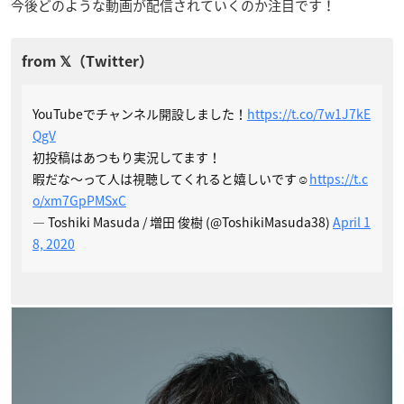
今後どのような動画が配信されていくのか注目です！
YouTubeでチャンネル開設しました！
https://t.co/7w1J7kE
QgV
初投稿はあつもり実況してます！
暇だな〜って人は視聴してくれると嬉しいです☺️
https://t.c
o/xm7GpPMSxC
— Toshiki Masuda / 増田 俊樹 (@ToshikiMasuda38)
April 1
8, 2020