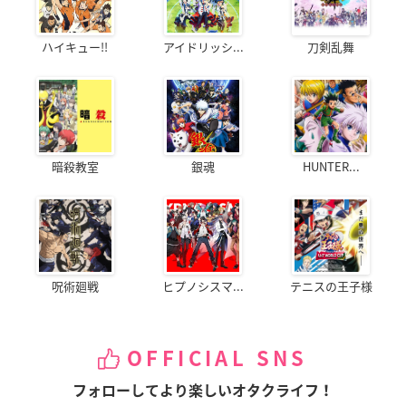
ハイキュー!!
アイドリッシ...
刀剣乱舞
暗殺教室
銀魂
HUNTER...
呪術廻戦
ヒプノシスマ...
テニスの王子様
OFFICIAL SNS
フォローしてより楽しいオタクライフ！