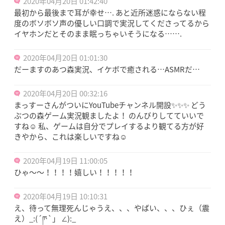
2020年04月20日 01:42:40
最初から最後まで耳が幸せ…. あと近所迷惑にならない程
度のボソボソ声の優しい口調で実況してくださってるから
イヤホンだとそのまま眠っちゃいそうになる…….
2020年04月20日 01:01:30
だーますのあつ森実況、イケボで癒される…ASMRだ…
2020年04月20日 00:32:16
まっすーさんがついにYouTubeチャンネル開設✨✨✨ どう
ぶつの森ゲーム実況観ましたよ！ のんびりしてていいで
すね☺️ 私、ゲームは自分でプレイするより観てる方が好
きやから、これは楽しいですね☺️
2020年04月19日 11:00:05
ひゃ〜〜！！！！嬉しい！！！！！
2020年04月19日 10:10:31
え、待って無理死んじゃうえ、、、やばい、、、ひぇ（震
え）_:(´ཫ`」 ∠):_