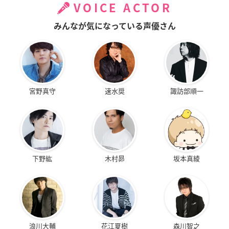
VOICE ACTOR
みんなが気になっている声優さん
宮野真守
速水奨
諏訪部順一
下野紘
木村昴
坂本真綾
浪川大輔
花江夏樹
森川智之