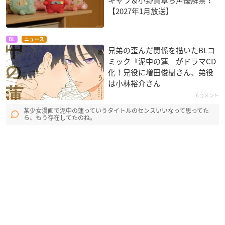
キャラ＆小野賢章ら声優解禁！
【2027年1月放送】
BL
ニュース
兄弟の歪んだ関係を描いたBLコ
ミック『泥中の蓮』がドラマCD
化！兄役に増田俊樹さん、弟役
は小林裕介さん
6コメント
某少女漫画で泥中の蓮っていうタイトルのセンスいいなって思ってた
ら、もう存在してたのね。