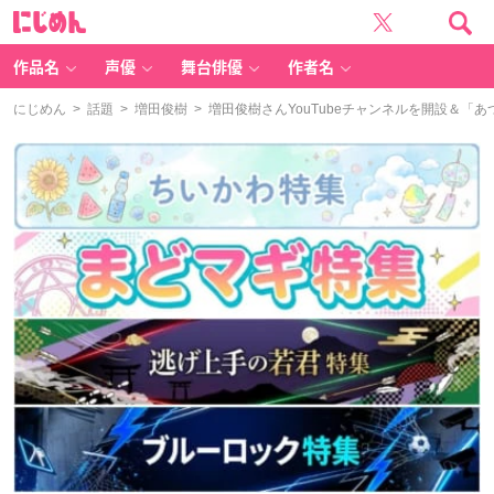
に
じ
め
ん
作品名
声優
舞台俳優
作者名
にじめん
>
話題
>
増田俊樹
> 増田俊樹さんYouTubeチャンネルを開設＆「