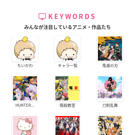
KEYWORDS
みんなが注目しているアニメ・作品たち
ちいかわ
キャラ一覧
鬼滅の刃
HUNTER...
暗殺教室
刀剣乱舞