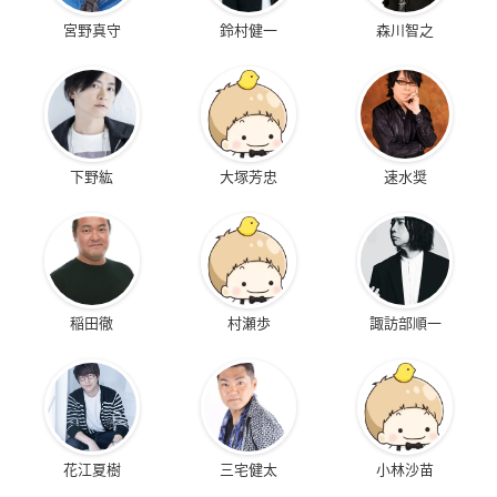
宮野真守
鈴村健一
森川智之
下野紘
大塚芳忠
速水奨
稲田徹
村瀬歩
諏訪部順一
花江夏樹
三宅健太
小林沙苗