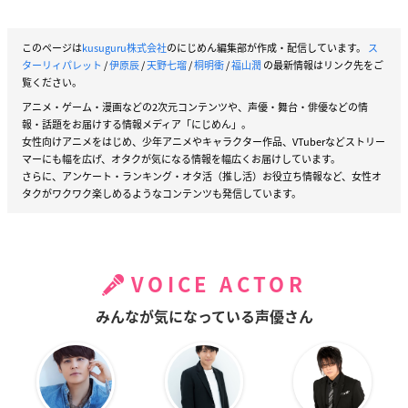
このページは
kusuguru株式会社
のにじめん編集部が作成・配信しています。
ス
ターリィパレット
/
伊原辰
/
天野七瑠
/
桐明衝
/
福山潤
の最新情報はリンク先をご
覧ください。
アニメ・ゲーム・漫画などの2次元コンテンツや、声優・舞台・俳優などの情
報・話題をお届けする情報メディア「にじめん」。
女性向けアニメをはじめ、少年アニメやキャラクター作品、VTuberなどストリー
マーにも幅を広げ、オタクが気になる情報を幅広くお届けしています。
さらに、アンケート・ランキング・オタ活（推し活）お役立ち情報など、女性オ
タクがワクワク楽しめるようなコンテンツも発信しています。
VOICE ACTOR
みんなが気になっている声優さん