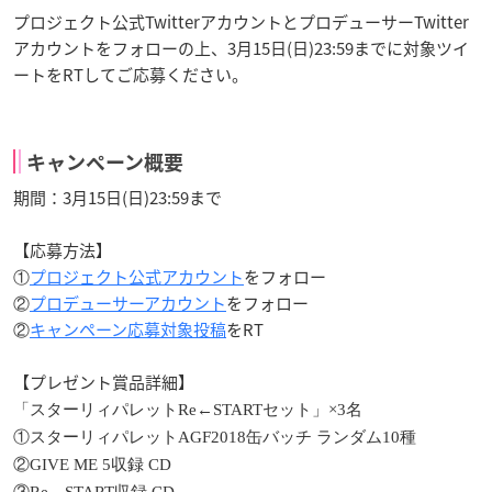
プロジェクト公式TwitterアカウントとプロデューサーTwitter
アカウントをフォローの上、3月15日(日)23:59までに対象ツイ
ートをRTしてご応募ください。
キャンペーン概要
期間：3月15日(日)23:59まで
【応募方法】
①
プロジェクト公式アカウント
をフォロー
②
プロデューサーアカウント
をフォロー
②
キャンペーン応募対象投稿
をRT
【プレゼント賞品詳細】
「スターリィパレット
Re←START
セット」
×3
名
①
スターリィパレット
AGF2018
缶バッチ ランダム
10
種
②
GIVE ME 5
収録
CD
③