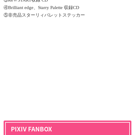
Re←START
収録
CD
④
Brilliant edge
、
Starry Palette
収録
CD
⑤
非売品スターリィパレットステッカー
PIXIV FANBOX