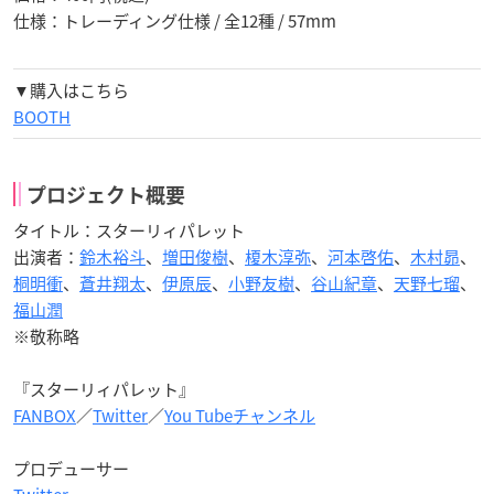
仕様：トレーディング仕様 / 全12種 / 57mm
▼購入はこちら
BOOTH
プロジェクト概要
タイトル：スターリィパレット
出演者：
鈴木裕斗
、
増田俊樹
、
榎木淳弥
、
河本啓佑
、
木村昴
、
桐明衝
、
蒼井翔太
、
伊原辰
、
小野友樹
、
谷山紀章
、
天野七瑠
、
福山潤
※敬称略
『スターリィパレット』
FANBOX
／
Twitter
／
You Tubeチャンネル
プロデューサー