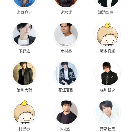
宮野真守
速水奨
諏訪部順一
下野紘
木村昴
坂本真綾
浪川大輔
花江夏樹
森川智之
村瀬歩
中村悠一
斉藤壮馬