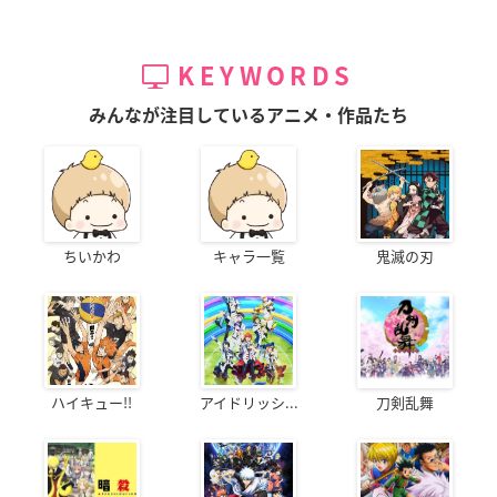
KEYWORDS
みんなが注目しているアニメ・作品たち
ちいかわ
キャラ一覧
鬼滅の刃
ハイキュー!!
アイドリッシ...
刀剣乱舞