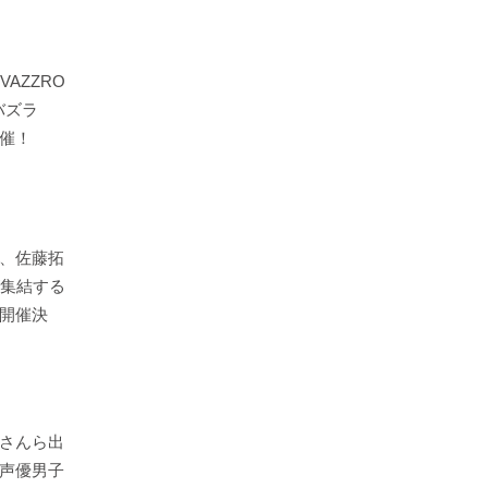
AZZRO
バズラ
催！
、佐藤拓
が集結する
0」開催決
さんら出
『声優男子