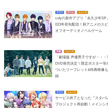
アプリ
ゲーム
ニュース
colyの新作アプリ「永久少年SP
023年初旬配信！秋アニメのス
オフオーディオノベルゲーム
声優
ニュース
「劇場版 声優男子ですが・・・
DVD発売決定！限定ポスター等
ついたリーフレット&特典映像
録
アプリ
ニュース
サービス終了となった『スタパ
プロジェクト再始動！メインシ