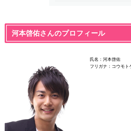
河本啓佑さんのプロフィール
氏名：河本啓佑
フリガナ：コウモト