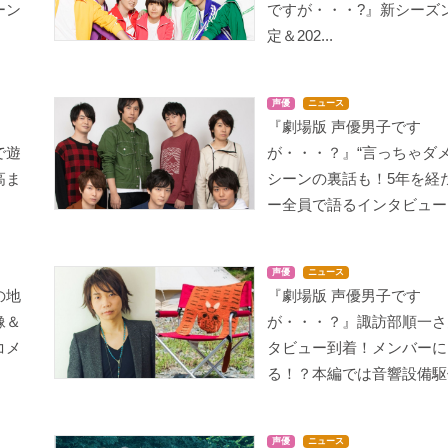
ーン
ですが・・・?』新シー
定＆202...
声優
ニュース
『劇場版 声優男子です
で遊
が・・・？』“言っちゃダメ
高ま
シーンの裏話も！5年を経
ー全員で語るインタビュー..
声優
ニュース
の地
『劇場版 声優男子です
像＆
が・・・？』諏訪部順一さ
コメ
タビュー到着！メンバーに
る！？本編では音響設備駆使
声優
ニュース