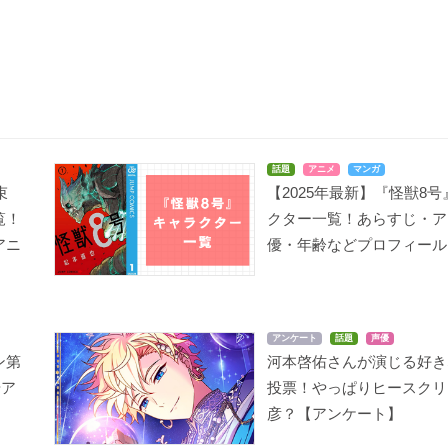
話題
アニメ
マンガ
束
【2025年最新】『怪獣8
覧！
クター一覧！あらすじ・ア
アニ
優・年齢などプロフィール
アンケート
話題
声優
ン第
河本啓佑さんが演じる好き
やア
投票！やっぱりヒースクリ
彦？【アンケート】