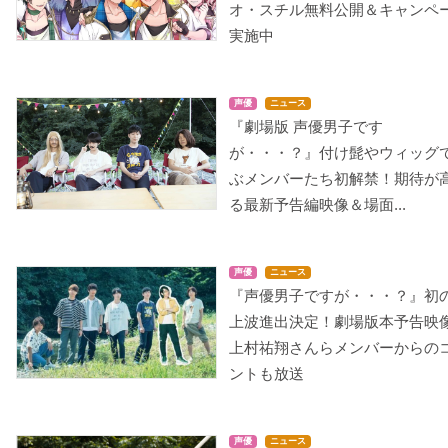
オ・スチル無料公開＆キャンペ
実施中
声優
ニュース
『劇場版 声優男子です
が・・・？』付け髭やウィッグ
ぶメンバーたち初解禁！期待が
る最新予告編映像＆場面...
声優
ニュース
『声優男子ですが・・・？』初
上波進出決定！劇場版本予告映
上村祐翔さんらメンバーからの
ントも放送
声優
ニュース