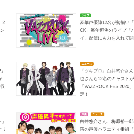
ライブ
」2
豪華声優陣12名が勢揃い「V
ピン
CK」毎年恒例のライブ「
イ」配信にも力を入れて開
ニュース
?」
『ツキプロ』白井悠介さん
が
也さんら12名のキャスト
も収
「VAZZROCK FES 202
定！
声優
ニュース
レ』
白井悠介さん、梅原裕一郎
ナリ
演の声優バラエティ番組