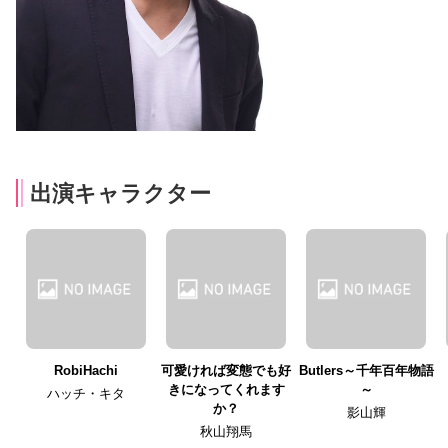
出演キャラクター
RobiHachi
可愛ければ変態でも好
Butlers～千年百年物語
きになってくれます
～
ハッチ・キタ
か？
影山輝
秋山翔馬