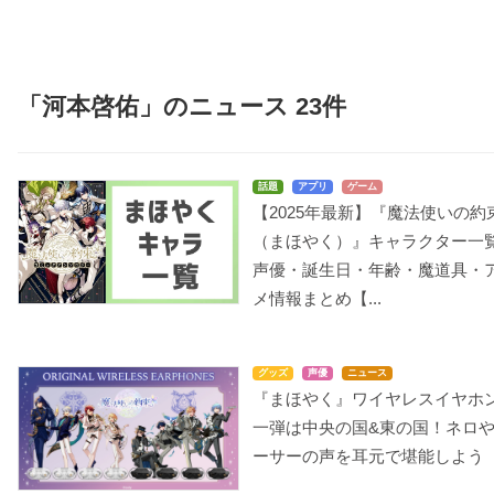
「河本啓佑」のニュース 23件
話題
アプリ
ゲーム
【2025年最新】『魔法使いの約
（まほやく）』キャラクター一
声優・誕生日・年齢・魔道具・
メ情報まとめ【...
グッズ
声優
ニュース
『まほやく』ワイヤレスイヤホ
一弾は中央の国&東の国！ネロ
ーサーの声を耳元で堪能しよう