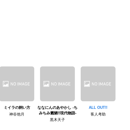
ミイラの飼い方
ななにんのあやかし -ち
ALL OUT!!
みちみ魍魎!!現代物語-
神谷他月
客人考助
黒木天子