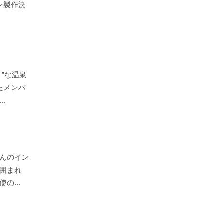
ズン製作決
”な温泉
たメンバ
.
んのイン
囲まれ
の...