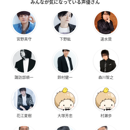
みんなが気になっている声優さん
宮野真守
下野紘
速水奨
諏訪部順一
鈴村健一
森川智之
花江夏樹
大塚芳忠
村瀬歩