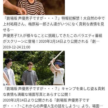
『劇場版 声優男子ですが・・・？』特報初解禁！大自然の中で
上村祐翔さん、梅原裕一郎さん達がいつになく真剣な表情を見
せる…
声優男子7人が様々なことに挑戦してきたこのバラエティ番組
がスクリーンに登場！2020年2月14日より公開される『劇…
2019-12-24 21:00
『劇場版 声優男子ですが・・・？』キャンプを楽しむ姿＆真剣
な表情も満載な場面写真とあらすじ公開！
2020年2月14日より公開される『劇場版 声優男子です
が・・・? ~これからの声優人生の話をしよう~』より、場面…