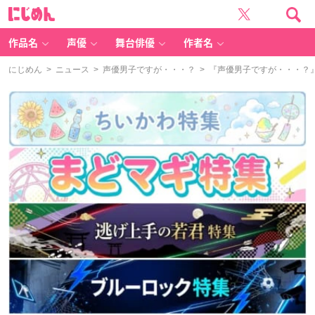
に
じ
め
ん
作品名
声優
舞台俳優
作者名
にじめん
>
ニュース
>
声優男子ですが・・・？
> 『声優男子ですが・・・？