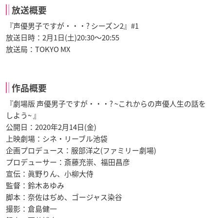
放送概要
『声優男子ですが・・・? シーズン2』#1
放送日時：2月1日(土)20:30〜20:55
放送局：TOKYO MX
作品概要
『劇場版 声優男子ですが・・・? ~これからの声優人生の話を
しよう~ 』
公開日：2020年2月14日(金)
上映劇場：シネ・リーブル池袋
企画プロデュース：服部洋之(ファミリー劇場)
プロデューサー：斎藤充崇、福田昌彦
宣伝：眞野りん、小柳大侍
監督：鈴木あゆみ
脚本：奈佐はぢめ、ゴージャス染谷
撮影：倉島健一