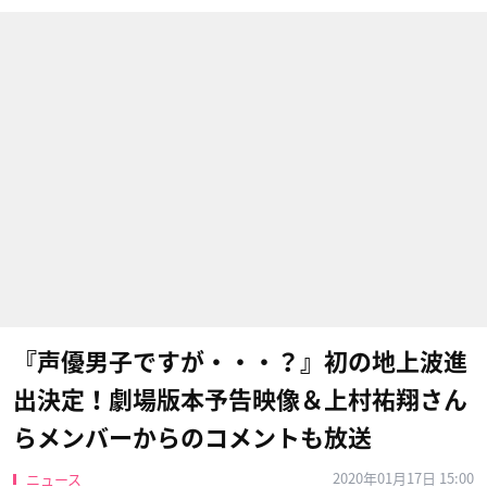
『声優男子ですが・・・？』初の地上波進
出決定！劇場版本予告映像＆上村祐翔さん
らメンバーからのコメントも放送
2020年01月17日 15:00
ニュース