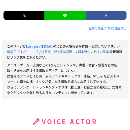
記事の内容について報告する
このページは
kusuguru株式会社
のにじめん編集部が作成・配信しています。
声
優男子ですが・・・？
/
梅原裕一郎
/
諏訪部順一
/
河本啓佑
/
上村祐翔
の最新情報
はリンク先をご覧ください。
アニメ・ゲーム・漫画などの2次元コンテンツや、声優・舞台・俳優などの情
報・話題をお届けする情報メディア「にじめん」。
女性向けアニメをはじめ、少年アニメやキャラクター作品、VTuberなどストリー
マーにも幅を広げ、オタクが気になる情報を幅広くお届けしています。
さらに、アンケート・ランキング・オタ活（推し活）お役立ち情報など、女性オ
タクがワクワク楽しめるようなコンテンツも発信しています。
VOICE ACTOR