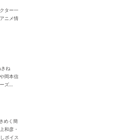
クター一
アニメ情
まねきね
や岡本信
ズ...
ときめく簡
上和彦・
癒しボイス