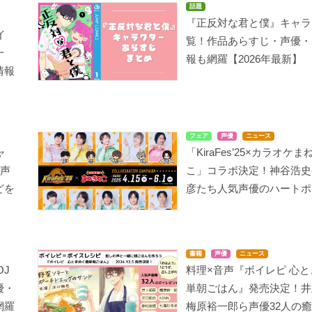
話題
『正反対な君と僕』キャラ
イ
覧！作品あらすじ・声優・
一
神々の悪戯
シドニアの騎士 あいつ
文豪ストレイドッグス
報も網羅【2026年最新】
むぐほし
DEAD APPLE
情報
戸塚月人
浜形浬
中島敦
フェア
声優
ニュース
ャ
「KiraFes’25×カラオケ
の声
こ」コラボ決定！神谷浩史
どを
彦たち人気声優のハートポー
書籍
声優
ニュース
OJ
料理×音声『ボイレピ 心
優・
単朝ごはん』発売決定！井
網羅
梅原裕一郎ら声優32人の