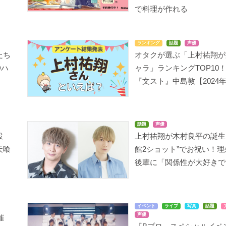
で料理が作れる
ランキング
話題
声優
たち
オタクが選ぶ「上村祐翔が
Dハ
ャラ」ランキングTOP10
『文スト』中島敦【2024
話題
声優
投
上村祐翔が木村良平の誕生
天喰
館2ショット”でお祝い！
後輩に「関係性が大好きで
イベント
ライブ
写真
話題
声優
催