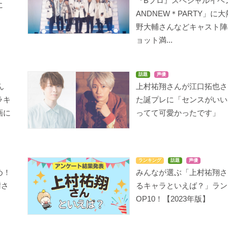
『Bプロ』スペシャルイベ
に
ANDNEW＊PARTY」に
野大輔さんなどキャスト陣
ョット満...
話題
声優
ん
上村祐翔さんが江口拓也さ
ラキ
た誕プレに「センスがいい
画に
ってて可愛かったです」
ランキング
話題
声優
め！
みんなが選ぶ「上村祐翔さ
樹さ
るキャラといえば？」ラン
OP10！【2023年版】