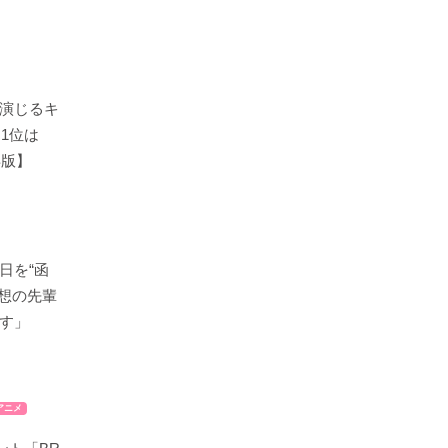
演じるキ
！1位は
年版】
日を“函
理想の先輩
す」
アニメ