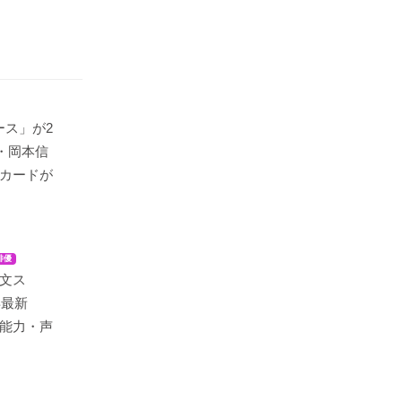
ハース」が2
史・岡本信
カードが
俳優
文ス
年最新
能力・声