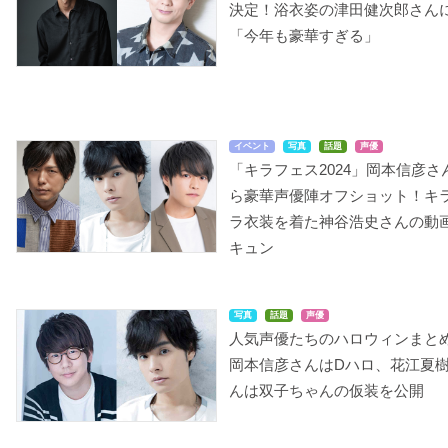
決定！浴衣姿の津田健次郎さん
「今年も豪華すぎる」
イベント
写真
話題
声優
「キラフェス2024」岡本信彦さ
ら豪華声優陣オフショット！キ
ラ衣装を着た神谷浩史さんの動
キュン
写真
話題
声優
人気声優たちのハロウィンまと
岡本信彦さんはDハロ、花江夏
んは双子ちゃんの仮装を公開