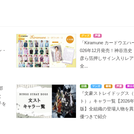
文豪ストレイドッグス
B-PROJECT～絶頂＊エ
ツルネ ―風舞高校弓道
グッズ
声優
第3シーズン
モーション～
部―
「Kiramune カードウエ
中島敦
増長和南
鳴宮湊
ン・
026年12月発売！神谷浩
彦ら箔押しサイン入りレア
全...
話題
マンガ
書籍
声優
舞台
部
『文豪ストレイドッグス（
ACCA13区監察課
ななにんのあやかし -ち
文豪ストレイドッグス
と
みちみ魍魎!!現代物語-
ト）』キャラ一覧【2026
（第2クール）
マギー
子を
めいてぃむ
中島敦
版】全組織の登場人物を異
優つきで紹介