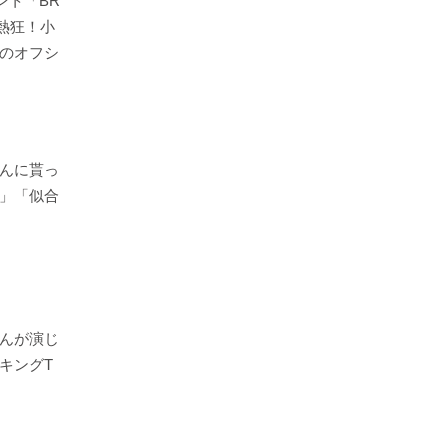
ント「BR
大熱狂！小
のオフシ
んに貰っ
」「似合
んが演じ
キングT