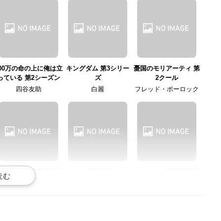
100万の命の上に俺は立
キングダム 第3シリー
憂国のモリアーティ 第
っている 第2シーズン
ズ
2クール
四谷友助
白麗
フレッド・ポーロック
イキュー!! TO THE T
LISTENERS
ハイキュー!! TO THE T
OP 第2クール
OP
リッチー
古森元也
古森元也