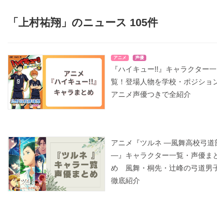
「上村祐翔」のニュース 105件
空挺ドラゴンズ
僕のヒーローアカデミ
ヴィンランド・サガ
アニメ
声優
ア（第4期）
ソラヤ
トルフィン
『ハイキュー!!』キャラクター一
天喰環
覧！登場人物を学校・ポジショ
アニメ声優つきで全紹介
アニメ『ツルネ ―風舞高校弓道
風が強く吹いている
天狼 Sirius the Jaeger
ダーリン・イン・ザ・
―』キャラクター一覧・声優ま
フランキス
城次郎
ユーリィ
め 風舞・桐先・辻峰の弓道男
ヒロ
徹底紹介