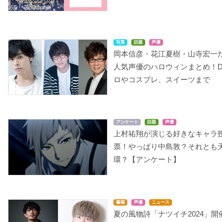
写真
話題
声優
岡本信彦・花江夏樹・山寺宏一
人気声優のハロウィンまとめ！
ロやコスプレ、スイーツまで
アンケート
話題
声優
上村祐翔が演じる好きなキャラ
票！やっぱり中島敦？それとも
環？【アンケート】
書籍
声優
ニュース
夏の風物詩「ナツイチ2024」開