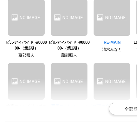
ビルディバイド -#0000
ビルディバイド -#0000
RE-MAIN
00-（第2期）
00-（第1期）
清水みなと
蔵部照人
蔵部照人
文豪ストレイドッグス
憂国のモリアーティ
100万の命の上に俺は立
ハ
わん！
っている
フレッド・ポーロック
中島敦
四谷友助