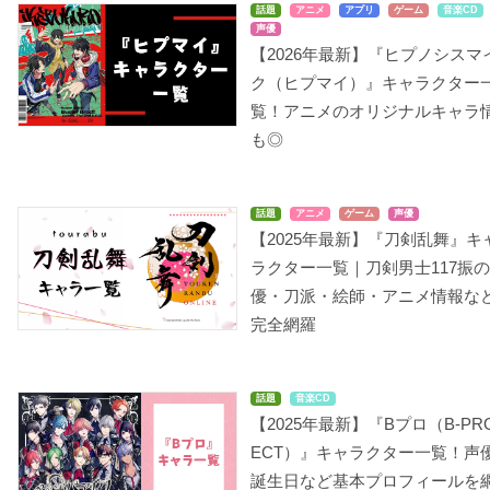
話題
アニメ
アプリ
ゲーム
音楽CD
声優
【2026年最新】『ヒプノシスマ
ク（ヒプマイ）』キャラクター
ナンバカ
B-PROJECT ～鼓動＊
文豪ストレイドッグス
アンビシャス～
覧！アニメのオリジナルキャラ
ジューゴ
中島敦
増長和南
も◎
話題
アニメ
ゲーム
声優
【2025年最新】『刀剣乱舞』キ
ラクター一覧｜刀剣男士117振
優・刀派・絵師・アニメ情報な
ソードガイ The Animat
ソードガイ The Animat
ナンバカ（第2期）
完全網羅
ion PartⅡ
ion
ジューゴ
緒方凱
緒方凱
話題
音楽CD
【2025年最新】『Bプロ（B-PR
ECT）』キャラクター一覧！声
誕生日など基本プロフィールを