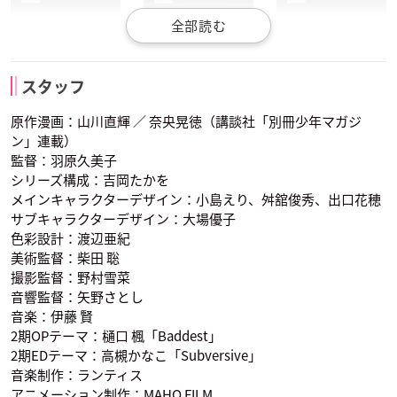
時舘由香
鳥井啓太
ヤーナ
スタッフ
声優：小市眞琴
声優：豊永利行
声優：竹達彩奈
原作漫画：山川直輝 ／ 奈央晃徳（講談社「別冊少年マガジ
ン」連載）
監督：羽原久美子
シリーズ構成：吉岡たかを
メインキャラクターデザイン：小島えり、舛舘俊秀、出口花穂
サブキャラクターデザイン：大場優子
色彩設計：渡辺亜紀
アォユー
カンティル
美術監督：柴田 聡
声優：悠木碧
声優：三木眞一郎
撮影監督：野村雪菜
音響監督：矢野さとし
音楽：伊藤 賢
2期OPテーマ：樋口 楓「Baddest」
2期EDテーマ：高槻かなこ「Subversive」
音楽制作：ランティス
アニメーション制作：MAHO FILM