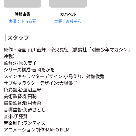
時舘由香
カハベル
声優：小市眞琴
声優：斎藤千和
スタッフ
原作・漫画:山川直輝／奈央晃徳（講談社「別冊少年マガジン」
連載）
監督:羽原久美子
シリーズ構成:吉岡たかを
メインキャラクターデザイン:小島えり、舛舘俊秀
サブキャラクターデザイン:大場優子
色彩設定:渡辺亜紀
美術監督:柴田聡
撮影監督:野村雪菜
音響監督:矢野さとし
音楽:伊藤賢
音楽制作:ランティス
アニメーション制作:MAHO FILM