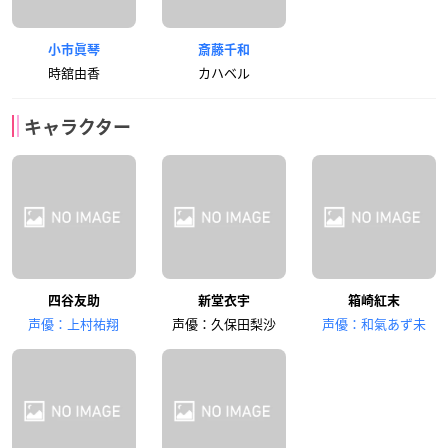
小市眞琴
斎藤千和
時舘由香
カハベル
キャラクター
四谷友助
新堂衣宇
箱崎紅末
声優：上村祐翔
声優：久保田梨沙
声優：和氣あず未