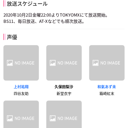
放送スケジュール
2020年10月2日金曜22:00よりTOKYOMXにて放送開始。
BS11、毎日放送、AT-Xなどでも順次放送。
声優
上村祐翔
久保田梨沙
和氣あず未
四谷友助
新堂衣宇
箱崎紅末