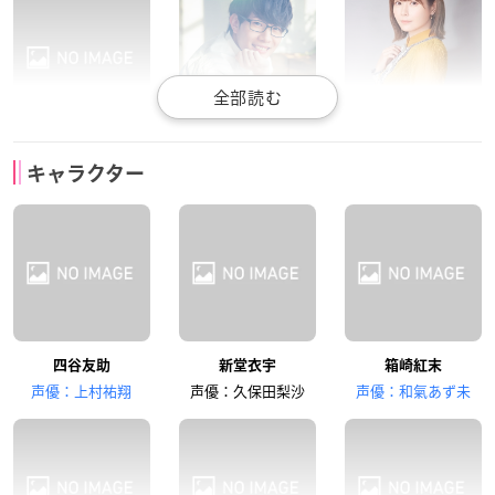
小市眞琴
豊永利行
竹達彩奈
キャラクター
時舘由香
鳥井啓太
ヤーナ
悠木碧
三木眞一郎
四谷友助
新堂衣宇
箱崎紅末
アォユー
カンティル
声優：上村祐翔
声優：久保田梨沙
声優：和氣あず未