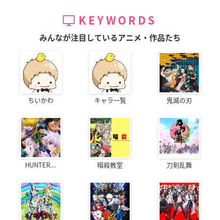
KEYWORDS
みんなが注目しているアニメ・作品たち
ちいかわ
キャラ一覧
鬼滅の刃
HUNTER...
暗殺教室
刀剣乱舞