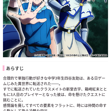
あらすじ
合理的で単独行動が好きな中学3年生四谷友助は、ある日ゲー
ムじみた異世界に転送された――。
すでに転送されていたクラスメイトの新堂衣宇、箱崎紅末とと
もに3人目のプレイヤーとなった彼は、命を懸けたクエストに
挑むことに。
感情論を廃してすべての要素をフラットに、時には仲間の命す
ら駒として扱う冷酷な四谷。