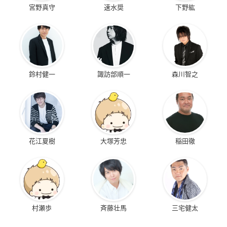
宮野真守
速水奨
下野紘
鈴村健一
諏訪部順一
森川智之
花江夏樹
大塚芳忠
稲田徹
村瀬歩
斉藤壮馬
三宅健太