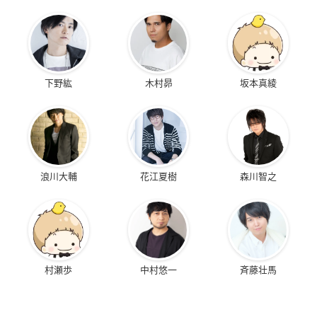
下野紘
木村昴
坂本真綾
浪川大輔
花江夏樹
森川智之
村瀬歩
中村悠一
斉藤壮馬