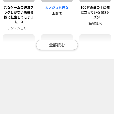
乙女ゲームの破滅フ
カノジョも彼女
100万の命の上に俺
ラグしかない悪役令
は立っている 第2シ
水瀬渚
嬢に転生してしまっ
ーズン
た…X
箱崎紅末
アン・シェリー
スライム倒して300
異世界魔王と召喚少
東京リベンジャーズ
年、知らないうちに
女の奴隷魔術Ω
橘日向
レベルMAXになって
レム・ガレウ
ました
フラットルテ