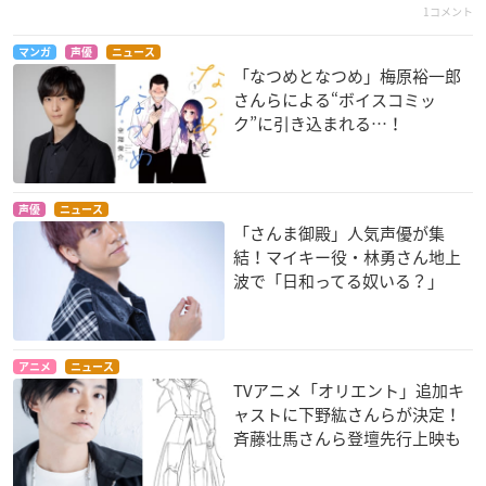
1コメント
マンガ
声優
ニュース
アサシンズプライド
私、能力は平均値で
ぬるぺた
「なつめとなつめ」梅原裕一郎
って言ったよね！
サラシャ＝シクザー
ぬる
さんらによる“ボイスコミッ
ル
マイル
ク”に引き込まれる…！
声優
ニュース
「さんま御殿」人気声優が集
結！マイキー役・林勇さん地上
波で「日和ってる奴いる？」
ソウナン​ですか?
世話やきキツネの仙
みだらな青ちゃんは
狐さん
勉強ができない
九条紫音
仙狐
堀江青
アニメ
ニュース
TVアニメ「オリエント」追加キ
ャストに下野紘さんらが決定！
斉藤壮馬さんら登壇先行上映も