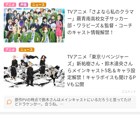
アニメ
声優
ニュース
あにトレ！XX ～ひと
ブブキ・ブランキ 星
おしえて！ギャル子
TVアニメ「さよなら私のクラマ
つ屋根の下で～
の巨人
ちゃん
ー」蕨青南高校女子サッカー
樋口えり
ドミナ・ドーシ
ギャル子
部・ワラビーズ＆監督・コーチ
のキャスト情報解禁！
アニメ
ニュース
TVアニメ「東京リベンジャー
ズ」新祐樹さん・鈴木達央さん
らメインキャスト5名＆キャラ設
あにトレ！EX
劇場編集版 かくしご
どるふろ -癒し編2-
定解禁！キャラボイスも聞けるP
と ―ひめごとはなん
樋口えり
AK-12
Vも公開
ですか―
橘地莉子
3コメント
原作PVの時点で鈴木さんはメインキャストにいるだろうと思ってたけ
どドラケンかー。合うね。…