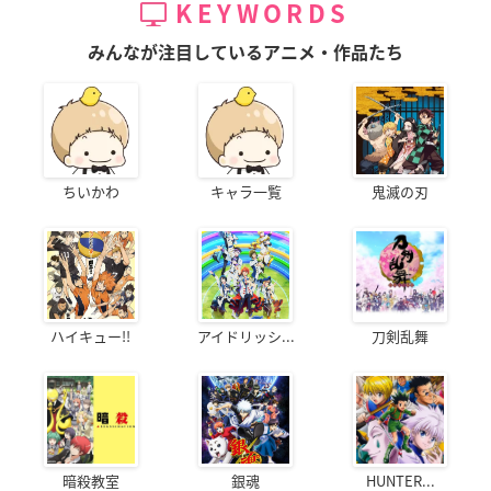
KEYWORDS
みんなが注目しているアニメ・作品たち
ちいかわ
キャラ一覧
鬼滅の刃
ハイキュー!!
アイドリッシ...
刀剣乱舞
暗殺教室
銀魂
HUNTER...