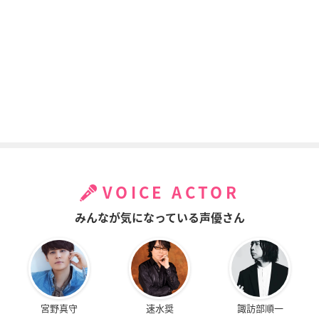
おしえて北斎！-THE
ANIMATION-
岡倉てんこりん
VOICE ACTOR
みんなが気になっている声優さん
宮野真守
速水奨
諏訪部順一