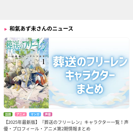
ウマ娘 プリティーダ
くまクマ熊ベアー
100万の命の上に俺
和氣あず未さんのニュース
ービー Season 2
は立っている
フィナ
スペシャルウィーク
箱崎紅末
うまよん
社長、バトルの時間
かくしごと
です！
スペシャルウィーク
橘地莉子
アカリ
話題
アニメ
マンガ
声優
【2025年最新版】『葬送のフリーレン』キャラクター一覧！声
優・プロフィール・アニメ第2期情報まとめ