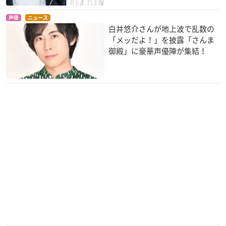
声優
ニュース
みにとじ
となりの吸血鬼さん
異世界魔王と召喚少
白井悠介さんが地上波で乱数の
女の奴隷魔術
柳瀬舞衣
エリー
「メッだよ！」を披露「さんま
レム・ガレウ
御殿」に豪華声優陣が集結！
ウマ娘 プリティーダ
刀使ノ巫女
ブレンド・S
ービー
柳瀬舞衣
桜ノ宮苺香
スペシャルウィーク