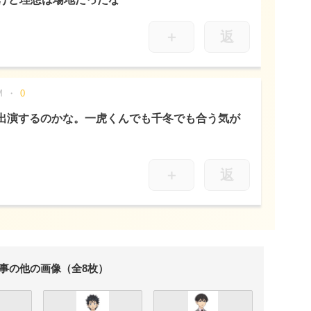
＋
返
M
0
出演するのかな。一虎くんでも千冬でも合う気が
＋
返
事の他の画像（全8枚）