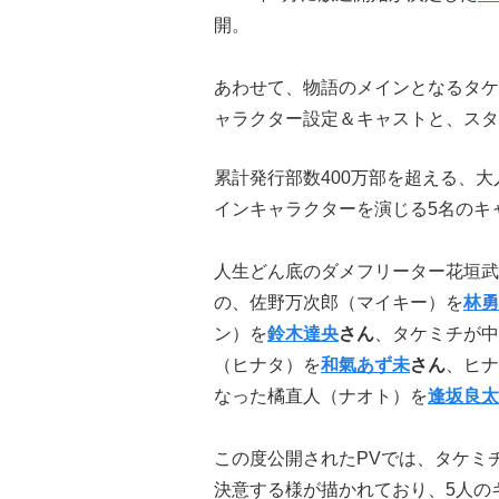
開。
あわせて、物語のメインとなるタケ
ャラクター設定＆キャストと、スタ
累計発行部数400万部を超える、
インキャラクターを演じる5名のキ
人生どん底のダメフリーター花垣武
の、佐野万次郎（マイキー）を
林勇
ン）を
鈴木達央
さん
、タケミチが中
（ヒナタ）を
和氣あず未
さん
、ヒナ
なった橘直人（ナオト）を
逢坂良太
この度公開されたPVでは、タケミ
決意する様が描かれており、5人の