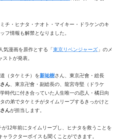
ミチ・ヒナタ・ナオト・マイキー・ドラケンのキ
ッフ情報も解禁となりました。
大人気漫画を原作とする「
東京リベンジャーズ
」のメ
ャストが発表。
道（タケミチ）を
新祐樹
さん、東京卍會・総長
さん
、東京卍會・副総長の、龍宮寺堅（ドラケ
学時代に付き合っていた人生唯一の恋人・橘日向
タの弟でタケミチがタイムリープするきっかけと
さん
が担当します。
チが12年前にタイムリープし、ヒナタを救うことを
キャラクターボイスも聞くことができます。