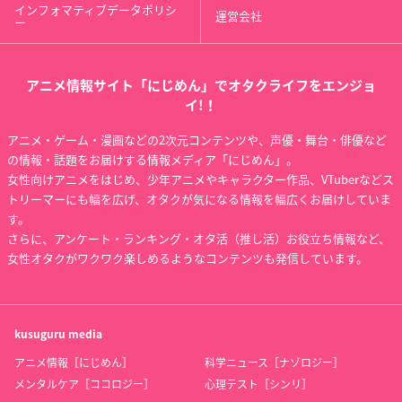
インフォマティブデータポリシ
運営会社
ー
アニメ情報サイト「にじめん」でオタクライフをエンジョ
イ!！
アニメ・ゲーム・漫画などの2次元コンテンツや、声優・舞台・俳優など
の情報・話題をお届けする情報メディア「にじめん」。
女性向けアニメをはじめ、少年アニメやキャラクター作品、VTuberなどス
トリーマーにも幅を広げ、オタクが気になる情報を幅広くお届けしていま
す。
さらに、アンケート・ランキング・オタ活（推し活）お役立ち情報など、
女性オタクがワクワク楽しめるようなコンテンツも発信しています。
kusuguru
media
アニメ情報［にじめん］
科学ニュース［ナゾロジー］
メンタルケア［ココロジー］
心理テスト［シンリ］