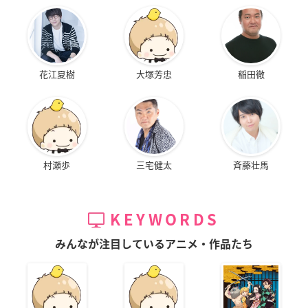
花江夏樹
大塚芳忠
稲田徹
村瀬歩
三宅健太
斉藤壮馬
KEYWORDS
みんなが注目しているアニメ・作品たち