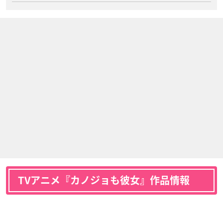
TVアニメ『カノジョも彼女』作品情報