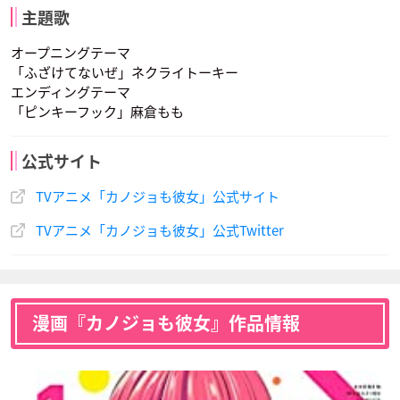
主題歌
オープニングテーマ
「ふざけてないぜ」ネクライトーキー
エンディングテーマ
「ピンキーフック」麻倉もも
公式サイト
TVアニメ「カノジョも彼女」公式サイト
TVアニメ「カノジョも彼女」公式Twitter
漫画『カノジョも彼女』作品情報