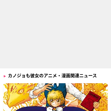
カノジョも彼女のアニメ・漫画関連ニュース