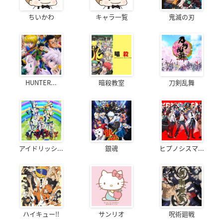
ちいかわ
キャラ一覧
鬼滅の刃
HUNTER...
暗殺教室
刀剣乱舞
アイドリッシ...
銀魂
ヒプノシスマ...
ハイキュー!!
サンリオ
呪術廻戦