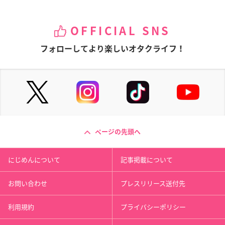
OFFICIAL SNS
フォローしてより楽しいオタクライフ！
ページの先頭へ
にじめんについて
記事掲載について
お問い合わせ
プレスリリース送付先
利用規約
プライバシーポリシー