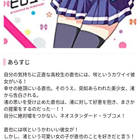
あらすじ
自分の気持ちに正直な高校生の直也には、咲というカワイイ彼
女がいる！
幸せの絶頂にいる直也。そのうえ、突如あらわれた美少女、渚
から告白される。
渚の思いを受け止めた直也は、渚に対して好意を抱き、まさか
の提案をするのだった…！！
自分に絶対嘘をつかない、ネオスタンダード・ラブコメ！
直也には咲というかわいい彼女が！
しかし、渚という可愛い女の子が直也のことを好きだと言う！