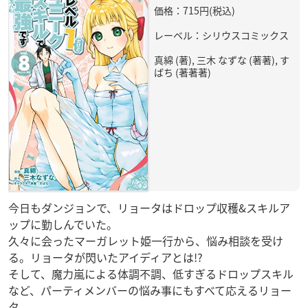
価格：715円(税込)
レーベル：シリウスコミックス
真綿 (著), 三木 なずな (著著), す
ばち (著著著)
今日もダンジョンで、リョータはドロップ収穫&スキルア
ップに勤しんでいた。
久々に会ったマーガレット姫一行から、悩み相談を受け
る。リョータが閃いたアイディアとは!?
そして、魔力嵐による体調不調、低すぎるドロップスキル
など、パーティメンバーの悩み事にもすべて応えるリョー
タ。