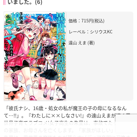
いました。(6)
価格：715円(税込)
レーベル：シリウスKC
遠山 えま (著)
「彼氏ナシ、16歳・処女の私が魔王の子の母になるなん
て…!!」。『わたしに××しなさい!』の遠山えまが描く異
世界子育てラブコメ!女子高生の朱里は、事故でたった一人
の家族、お母さんを亡くします。「家族がほしい」と願う