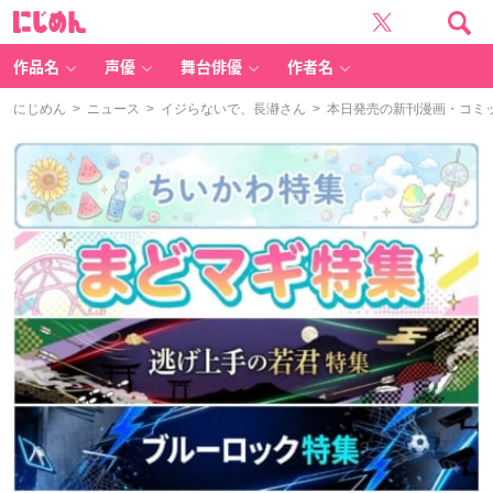
に
じ
め
ん
作品名
声優
舞台俳優
作者名
にじめん
>
ニュース
>
イジらないで、長瀞さん
> 本日発売の新刊漫画・コミッ