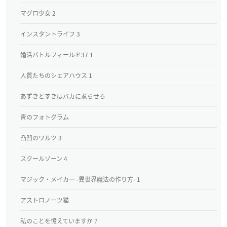
マグロ少女 2
インスタントライフ 3
婚活バトルフィールド37 1
人質たちのシェアハウス 1
あずきとすきはバカに煮らせろ
青のフォトグラム
凸凹のワルツ 3
スクールゾーン 4
マジック・メイカー -異世界魔法の作り方- 1
アストロノーツ猫
私のことを憶えていますか 7