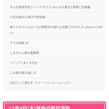
まんが地域学習シリーズ 守ろう! みんなの東北2 復興と気候編
人形の国(9)小冊子付特装版
嫁入りのススメ(2)~大正御曹司の強引な求婚(プロポオズ) (donna COMI
CS
ララの結婚 (4)
しまちゃん家の番事情
トリップ! あくま先生
この毒が廻る頃には
災厄にして惑わず~スイートインルームシェア~
12月9日(木)発売の新刊漫画