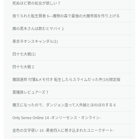
死ぬほど君の処女が欲しい 7
捨てられた転生賢者 6―魔物の森で最強の大魔帝国を作り上げる
隣の黒木さんは飲むとヤバイ 1
東京ネオンスキャンダル(1)
四十七大戦(1)
四十七大戦 2
魔国連邦 付箋&メモ付き 転生したらスライムだった件(19)限定版
異種族レビュアーズ 7
魔王になったので、ダンジョン造って人外娘とほのぼのする 6
Only Sense Online 14 ‐オンリーセンス・オンライン‐
金色の文字使い 16 ‐勇者四人に巻き込まれたユニークチート‐