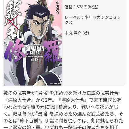
価格：528円(税込)
レーベル：少年マガジンコミッ
クス
中丸 洋介 (著)
数多の武芸者が”最強”を求め命を懸けた伝説の武芸仕合
『海原大仕合』から2年。『海原大仕合』で天下無双と謳
われた千石伊織の元に徳川幕府より、戦いへの誘いが届
く。敵は幕府が”最強”を決めるため選んだ武芸者たち、そ
の名は”幕下百剣”。伊織に付き従うのは、剣に魅せられた
一ノ瀬家の娘・蘭。いずれも一騎当千の強者たちを相手