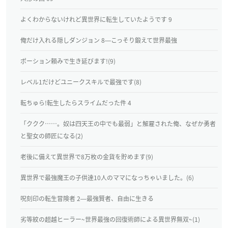
よくわからないけれど異世界に転生していたようです 9
俺だけ入れる隠しダンジョン 8―こっそり鍛えて世界最強
ポーション頼みで生き延びます!(9)
レベル1だけどユニークスキルで最強です(8)
転ちゅら!転生したらスライムだった件 4
「ククク……。奴は四天王の中でも最弱」と解雇された俺、なぜか勇者
と聖女の師匠になる(2)
老後に備えて異世界で8万枚の金貨を貯めます(9)
異世界で最強魔王の子供達10人のママになっちゃいました。(6)
呪刻印の転生冒険者 2―最強賢者、自由に生きる
劣等紋の超越ヒーラー~世界最強の回復術師による異世界無双~(1)