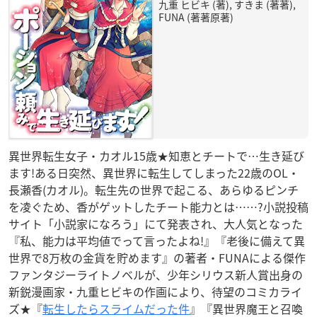
九重 ヒビキ (著), すきま (著著),
FUNA (著著原著)
異世界転生女子・カオル15歳★知恵とチートで…生き延び
ます!ある日突然、異世界に転生してしまった22歳のOL・
長瀬香(カオル)。転生先の世界で起こる、あらゆるピンチ
を凌ぐため、香がゲットしたチート能力とは……?小説投稿
サイト「小説家になろう」にて発表され、大人気となった
『私、能力は平均値でって言ったよね!』『老後に備えて異
世界で8万枚の金貨を貯めます』の著者・FUNAによる傑作
ファンタジーライトノベルが、少年シリウス新人賞出身の
新鋭漫画家・九重ヒビキの作画により、待望のコミカライ
ズ★『
転生したらスライムだった件
』『異世界魔王と召喚