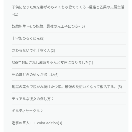
子供になった俺を妻がめちゃくちゃ愛でてくる ~曜路と乙菜の夫婦生活
~(1)
奴隷転生 ~その奴隷、最強の元王子につき~(5)
十字架のろくにん(5)
さわらないで小手指くん(2)
300年封印されし邪龍ちゃんと友達になりました(1)
死ぬほど君の処女が欲しい(6)
地獄の業火で焼かれ続けた少年。最強の炎使いとなって復活する。(5)
デュアルな彼女の倒し方 2
ギルティサークル 2
進撃の巨人 Full color edition(3)