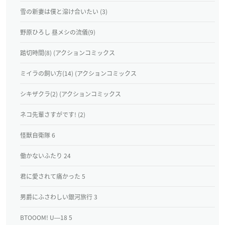
雪の新妻は僕と溶け合いたい (3)
野原ひろし 昼メシの流儀(9)
踏切時間(8) (アクションコミックス
ミイラの飼い方(14) (アクションコミックス
シキザクラ(2) (アクションコミックス
ネコ先輩さすがです! (2)
怪獣自衛隊 6
働かないふたり 24
君に愛されて痛かった 5
男爵にふさわしい銀河旅行 3
BTOOOM! U―18 5