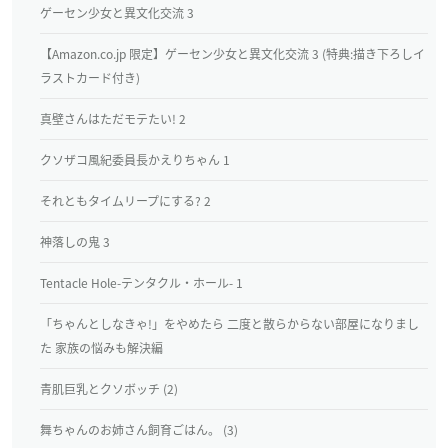
ゲーセン少女と異文化交流 3
【Amazon.co.jp 限定】ゲーセン少女と異文化交流 3 (特典:描き下ろしイ
ラストカード付き)
真壁さんはただモテたい! 2
クソザコ風紀委員長かえりちゃん 1
それともタイムリープにする? 2
神落しの鬼 3
Tentacle Hole-テンタクル・ホール- 1
「ちゃんとしなきゃ!」をやめたら 二度と散らからない部屋になりまし
た 家族の悩みも解決編
青肌巨乳とクソボッチ (2)
舞ちゃんのお姉さん飼育ごはん。 (3)