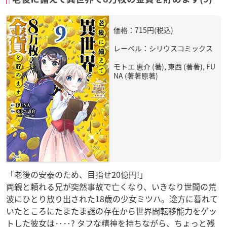
価格：715円(税込)
レーベル：シリウスコミックス
モトエ 恵介 (著), 東西 (著著), FU
NA (著著原著)
「老後の安泰のため、目指せ20億円!」
両親と頼れる兄が突然事故で亡くなり、いきなり世間の荒
波にひとり放り出された18歳の少女ミツハ。途方に暮れて
いたところにたまたま謎の存在から世界間転移能力をゲッ
トした彼女は‥‥? タフな精神を持ちながら、ちょっと残