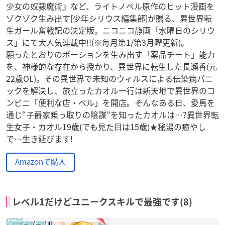
少女の奴隷魔術』など、ライトノベル原作のヒット漫画を
ゾクゾク生み出す[少年シリウス編集部]が贈る、異世界転
生ガール奮戦記の決定版。ニコニコ静画「水曜日のシリウ
ス」にて大人気連載中!!(※毎月第1/第3月曜更新)。
願ったとおりのポーションを生み出す「薬品チート」能力
を、神様的な存在から授かり、異世界に転生した長瀬香(元
22歳OL)。その異世界で未知のウィルスによる伝染病パニ
ックを解決し、旅立ったカオル一行は新天地で異世界のコ
ンビニ「便利な店・ベル」を開店。そんなある日、愛馬を
通じ“子爵家乗っ取りの陰謀”を知ったカオルは…?異世界転
生女子・カオル19歳(でも見た目は15歳)★秘湯の癒やし
で…生き延びます!
Amazonで購入
レベル1だけどユニークスキルで最強です(8)