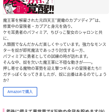
魔王軍を解雇された元四天王”屍蠍のカプソディア”は、
修業中の冒険者・カプアと身元を偽り、
ケモ耳勇者のパフィミア、ちびっこ聖女のシャロンと共
に、
人類圏でなんだかんだ楽しくやっています。強力なモンス
ターを奴が即死魔法であっさり討伐する一方、
パフィミアに勇者としての試練の時が訪れます。
そんな中、奴を欠いた魔王軍に不穏な動きが――。
押し寄せる魔物の軍勢を迎え撃つギルドの冒険者たち!!
ガチっぽくなってきましたが、奴に出番はあるのでしょう
か?
Amazonで購入
老後に備えて異世界で8万枚の金貨を貯めます(9)