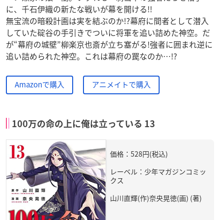
に、千石伊織の新たな戦いが幕を開ける!!
無宝流の暗殺計画は実を結ぶのか!?幕府に間者として潜入
していた碇谷の手引きでついに将軍を追い詰めた神空。だ
が“幕府の城壁”柳楽京也斎が立ち塞がる!強者に囲まれ逆に
追い詰められた神空。これは幕府の罠なのか…!?
Amazonで購入
アニメイトで購入
100万の命の上に俺は立っている 13
価格：528円(税込)
レーベル：少年マガジンコミッ
クス
山川直輝(作)奈央晃徳(画) (著)