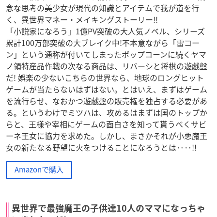
念な思考の美少女が現代の知識とアイテムで我が道を行
く、異世界マネー・メイキングストーリー!!
「小説家になろう」1億PV突破の大人気ノベル、シリーズ
累計100万部突破の大ブレイク中!不本意ながら「雷コー
ン」という通称が付いてしまったポップコーンに続くヤマ
ノ領特産品作戦の次なる商品は、リバーシと将棋の遊戯盤
だ! 娯楽の少ないこちらの世界なら、地球のロングヒット
ゲームが当たらないはずはない。とはいえ、まずはゲーム
を流行らせ、なおかつ遊戯盤の販売権を独占する必要があ
る。というわけでミツハは、攻めるはまずは国のトップか
らと、王様や宰相にゲームの面白さを知って貰うべくサビ
ーネ王女に協力を求めた。しかし、まさかそれが小悪魔王
女の新たなる野望に火をつけることになろうとは‥‥!!
Amazonで購入
異世界で最強魔王の子供達10人のママになっちゃ