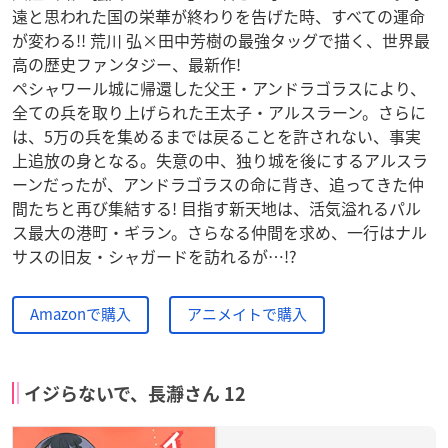
遠と思われた国の栄華が終わりを告げた時、すべての運命
が変わる!! 荒川 弘×田中芳樹の最強タッグで描く、世界最
高の歴史ファンタジー、最新作!
ペシャワール城に帰還した父王・アンドラゴラスにより、
全ての兵を取り上げられた王太子・アルスラーン。さらに
は、5万の兵を集めるまでは戻ることを許されない、事実
上追放の身となる。失意の中、独り城を後にするアルスラ
ーンだったが、アンドラゴラスの命に背き、追ってきた仲
間たちと再び集結する! 目指す新天地は、活気溢れるパル
ス最大の港町・ギラン。さらなる仲間を求め、一行はナル
サスの旧友・シャガードを訪れるが…!?
Amazonで購入
アニメイトで購入
イジらないで、長瀞さん 12