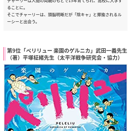
チャーリーは人間の両親のもとで15年育てられ、高校に入学す
ることに。
そこでチャーリーは、頭脳明晰だが「陰キャ」と揶揄されるル
ーシーと出会う。
第9位「ペリリュー 楽園のゲルニカ」武田一義先生
（著）平塚柾緒先生（太平洋戦争研究会・協力）