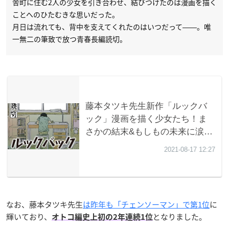
舎町に住む2人の少女を引き合わせ、結びつけたのは漫画を描く
ことへのひたむきな思いだった。
月日は流れても、背中を支えてくれたのはいつだって――。唯
一無二の筆致で放つ青春長編読切。
なお、藤本タツキ先生
は昨年も「チェンソーマン」で第1位
に
輝いており、
となりました。
オトコ編史上初の2年連続1位