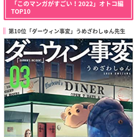
「
このマンガがすごい！2022
」オトコ編
TOP10
第10位「ダーウィン事変」うめざわしゅん先生