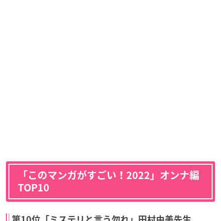
「
このマンガがすごい！2022
」オンナ編
TOP10
第10位「ミステリと言う勿れ」田村由美先生