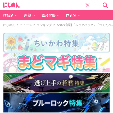
に
じ
め
ん
作品名
声優
舞台俳優
作者名
にじめん
>
ニュース
>
ランキング
> SNSで話題「ルックバック」「つくたべ」