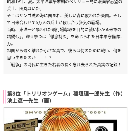
昭和19年、夏。太平洋戦争末期のペリリュー島に漫画家志望の
兵士、田丸はいた。
そこはサンゴ礁の海に囲まれ、美しい森に覆われた楽園。そし
て日米合わせて5万人の兵士が殺し合う狂気の戦場。
当時、東洋一と謳われた飛行場奪取を目的に襲い掛かる米軍の
精鋭4万。迎え撃つは「徹底持久」を命じられた日本軍守備隊1
万。
祖国から遠く離れた小さな島で、彼らは何のために戦い、何を
思い生きたのか――！？
「戦争」の時代に生きた若者の長く忘れ去られた真実の記録！
第8位「トリリオンゲーム」稲垣理一郎先生（作）
池上遼一先生（画）