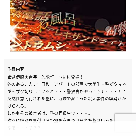
作品内容
話題沸騰★青年・久能整！ついに登場！！
冬のある、カレー日和。アパートの部屋で大学生・整がタマネ
ギをザク切りしていると・・・警察官がやってきて・・・！？
突然任意同行された整に、近隣で起こった殺人事件の容疑がか
けられる。
しかもその被害者は、整の同級生で・・・。
次々に容疑を裏付ける証拠を突きつけられた整はいったいどう
なる・・・？？？