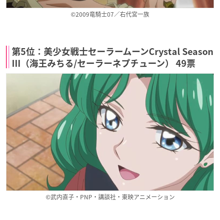
©2009竜騎士07／右代宮一族
第5位：美少女戦士セーラームーンCrystal Season
III（海王みちる/セーラーネプチューン） 49票
©武内直子・PNP・講談社・東映アニメーション