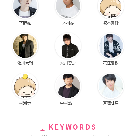
下野紘
木村昴
坂本真綾
浪川大輔
森川智之
花江夏樹
村瀬歩
中村悠一
斉藤壮馬
KEYWORDS