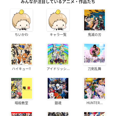
みんなが注目しているアニメ・作品たち
ちいかわ
キャラ一覧
鬼滅の刃
ハイキュー!!
アイドリッシ...
刀剣乱舞
暗殺教室
銀魂
HUNTER...