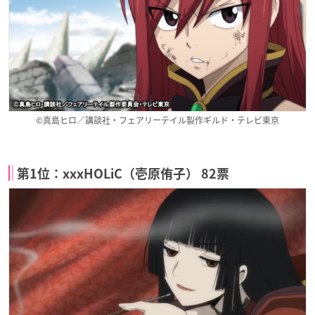
©真島ヒロ／講談社・フェアリーテイル製作ギルド・テレビ東京
第1位：xxxHOLiC（壱原侑子） 82票