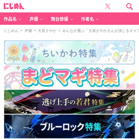
に
じ
め
ん
作品名
声優
舞台俳優
作者名
にじめん
>
声優
>
大原さやか
> みんなが選ぶ「大原さやかさんが演じるキャラと