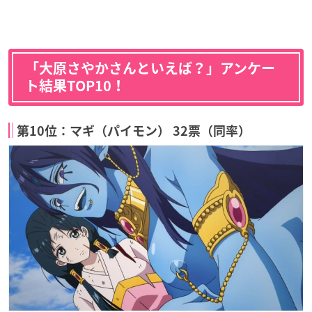
「大原さやかさんといえば？」アンケー
ト結果TOP10！
第10位：マギ（パイモン） 32票（同率）