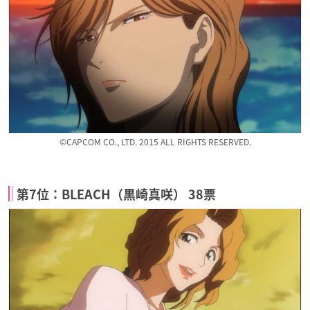
©CAPCOM CO., LTD. 2015 ALL RIGHTS RESERVED.
第7位：BLEACH（黒崎真咲） 38票