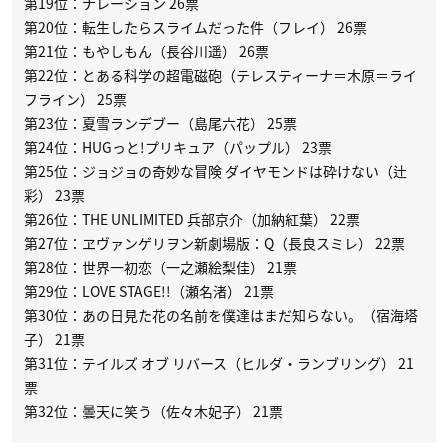
第19位：ナレーション 26票
第20位：転生したらスライムだった件（フレイ） 26票
第21位：もやしもん（長谷川遥） 26票
第22位：とある科学の超電磁砲（テレスティーナ＝木原＝ライ
フライン） 25票
第23位：夏雪ランデブー（島尾六花） 25票
第24位：HUGっと!プリキュア（パップル） 23票
第25位：ジョジョの奇妙な冒険 ダイヤモンドは砕けない（辻
彩） 23票
第26位：THE UNLIMITED 兵部京介（加納紅葉） 22票
第27位：ヱヴァンゲリヲン新劇場版：Q（長良スミレ） 22票
第28位：世界一初恋（一之瀬絵梨佳） 21票
第29位：LOVE STAGE!!（瀬名渚） 21票
第30位：あの日見た花の名前を僕達はまだ知らない。（宿海塔
子） 21票
第31位：テイルズ オブ リバース（ヒルダ・ランブリング） 21
票
第32位：曇天に笑う（佐々木妃子） 21票