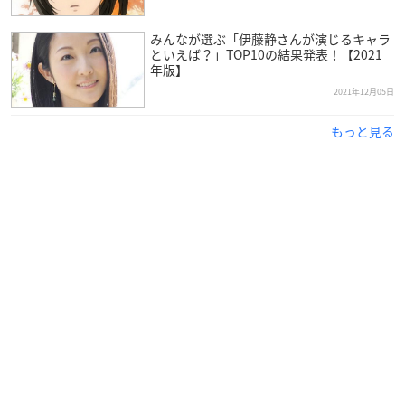
大原さんは神奈川県出身で現在東京俳優生活協同組合に所属し
ており、今年で46歳を迎えます。
みんなが選ぶ「伊藤静さんが演じるキャラ
といえば？」TOP10の結果発表！【2021
年版】
子供の頃から芝居が好きで、中高6年間は演劇部に所属してい
2021年12月05日
た大原さん。
CDドラマなどを聴かせてくれた弟の影響で、声優という職業を
もっと見る
意識し始めたそうです。
養成所を経て1998年から声優活動をスタートさせ、2013年には
第7回声優アワードにて助演女優賞を受賞。
ナレーター・DJ・ラジオパーソナリティとしても大活躍の人気
声優さんです！