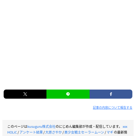
記事の内容について報告する
このページは
kusuguru株式会社
のにじめん編集部が作成・配信しています。
xxx
HOLiC
/
アンケート結果
/
大原さやか
/
美少女戦士セーラームーン
/
マギ
の最新情