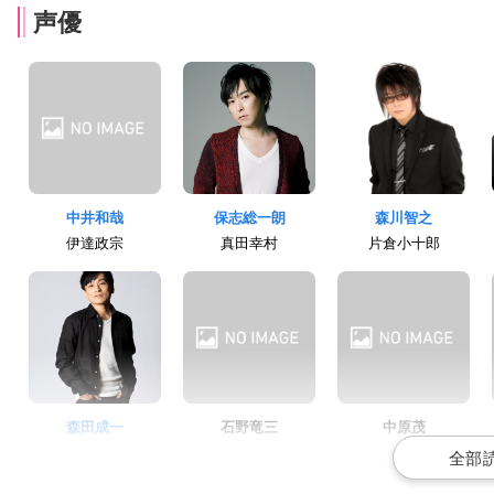
声優
中井和哉
保志総一朗
森川智之
伊達政宗
真田幸村
片倉小十郎
森田成一
石野竜三
中原茂
前田慶次
長曾我部元親
毛利元就