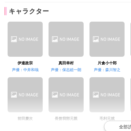
キャラクター
甲斐田裕子
立木文彦
坪井智浩
まつ
大谷吉継
前田利家
伊達政宗
真田幸村
片倉小十郎
声優：中井和哉
声優：保志総一朗
声優：森川智之
中村悠一
岡本信彦
三木眞一郎
島左近
柴田勝家
後藤又兵衛
前田慶次
長曾我部元親
毛利元就
声優：森田成一
声優：石野竜三
声優：中原茂