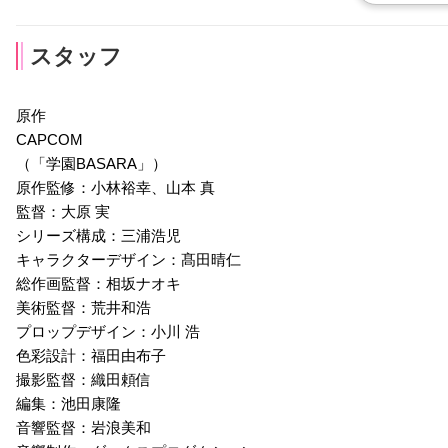
スタッフ
大原さやか
朴璐美
玄田哲章
雑賀孫市
上杉謙信
武田信玄
原作
CAPCOM
まつ
大谷吉継
前田利家
（「学園BASARA」）
声優：甲斐田裕子
声優：立木文彦
声優：坪井智浩
原作監修：小林裕幸、山本 真
監督：大原 実
シリーズ構成：三浦浩児
キャラクターデザイン：髙田晴仁
総作画監督：相坂ナオキ
美術監督：荒井和浩
プロップデザイン：小川 浩
島左近
柴田勝家
後藤又兵衛
色彩設計：福田由布子
声優：中村悠一
声優：岡本信彦
声優：三木眞一郎
撮影監督：織田頼信
編集：池田康隆
音響監督：岩浪美和