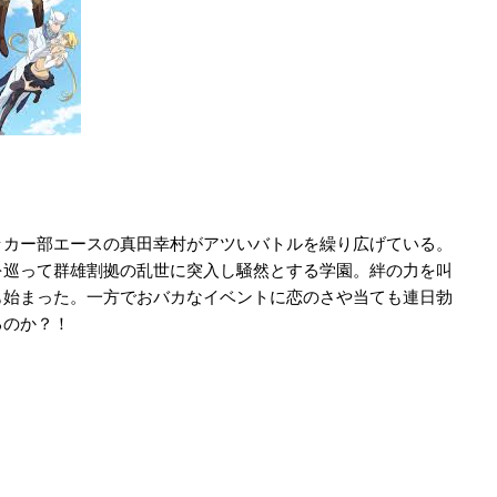
ッカー部エースの真田幸村がアツいバトルを繰り広げている。
を巡って群雄割拠の乱世に突入し騒然とする学園。絆の力を叫
も始まった。一方でおバカなイベントに恋のさや当ても連日勃
るのか？！