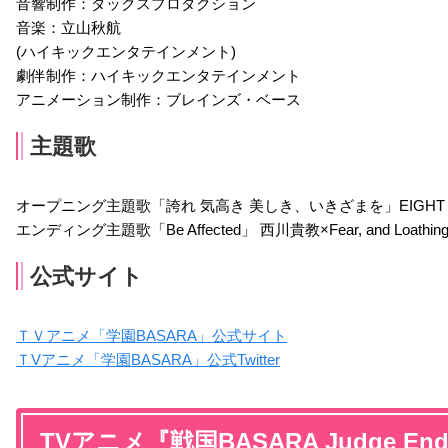
音響制作：ダックスプロダクション
音楽：立山秋航
(ハイキックエンタテインメント)
劇伴制作：ハイキックエンタテインメント
雑賀孫市
上杉謙信
武田信玄
アニメーション制作：ブレインズ・ベース
声優：大原さやか
声優：朴璐美
声優：玄田哲章
主題歌
オープニング主題歌「誇れ 気高き 美しき、いきざまを」EIGHT OF
エンディング主題歌「Be Affected」 西川貴教×Fear, and Loathing i
公式サイト
ＴＶアニメ「学園BASARA」公式サイト
ＴVアニメ「学園BASARA」公式Twitter
TVアニメ『戦国BASARA Judge E