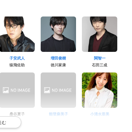
子安武人
増田俊樹
関智一
猿飛佐助
徳川家康
石田三成
桑谷夏子
能登麻美子
小清水亜美
かすが
お市
鶴姫