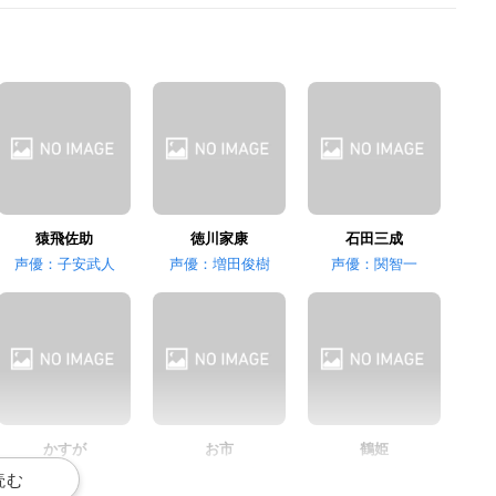
福山潤
辻谷耕史
沢城みゆき
小早川秀秋
浅井長政
いつき
猿飛佐助
徳川家康
石田三成
声優：子安武人
声優：増田俊樹
声優：関智一
小山力也
石田彰
置鮎龍太郎
黒田官兵衛
竹中半兵衛
豊臣秀吉
かすが
お市
鶴姫
声優：桑谷夏子
声優：能登麻美子
声優：小清水亜美