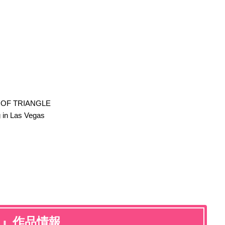
明智光秀
織田信長
声優：速水奨
声優：若本規夫
 TRIANGLE
n Las Vegas
nd』作品情報