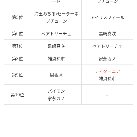
ード
プチューン
海王みちる/セーラーネ
第5位
アイリスフィール
プチューン
第6位
ベアトリーチェ
黒崎真咲
第7位
黒崎真咲
ベアトリーチェ
第8位
雑賀孫市
家永カノ
ティターニア
第9位
周香凛
雑賀孫市
パイモン
第10位
–
家永カノ