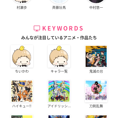
村瀬歩
斉藤壮馬
中村悠一
KEYWORDS
みんなが注目しているアニメ・作品たち
ちいかわ
キャラ一覧
鬼滅の刃
ハイキュー!!
アイドリッシ...
刀剣乱舞