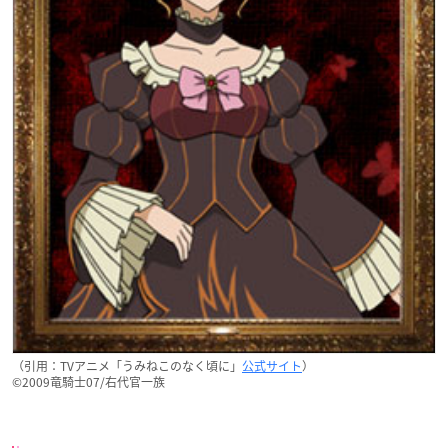
（引用：TVアニメ「うみねこのなく頃に」
公式サイト
）
©︎2009竜騎士07/右代官一族