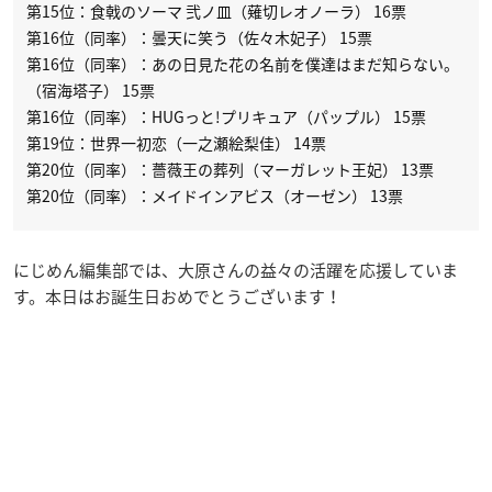
第15位：食戟のソーマ 弐ノ皿（薙切レオノーラ） 16票
第16位（同率）：曇天に笑う（佐々木妃子） 15票
第16位（同率）：あの日見た花の名前を僕達はまだ知らない。
（宿海塔子） 15票
第16位（同率）：HUGっと!プリキュア（パップル） 15票
第19位：世界一初恋（一之瀬絵梨佳） 14票
第20位（同率）：薔薇王の葬列（マーガレット王妃） 13票
第20位（同率）：メイドインアビス（オーゼン） 13票
にじめん編集部では、大原さんの益々の活躍を応援していま
す。本日はお誕生日おめでとうございます！