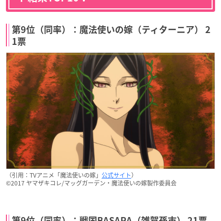
第9位（同率）：魔法使いの嫁（ティターニア） 2
1票
（引用：TVアニメ「魔法使いの嫁」
公式サイト
）
©︎2017 ヤマザキコレ/マッグガーデン・魔法使いの嫁製作委員会
第9位（同率）：戦国BASARA（雑賀孫市） 21票