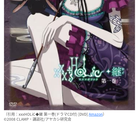
（引用：xxxHOLiC◆継 第一巻(ドラマCD付) [DVD]
Amazon
）
©2008 CLAMP・講談社/アヤカシ研究会