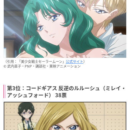
（引用：「美少女戦士セーラームーン」
公式サイト
）
© 武内直子・PNP・講談社・東映アニメーション
第3位：コードギアス 反逆のルルーシュ（ミレイ・
アッシュフォード） 38票