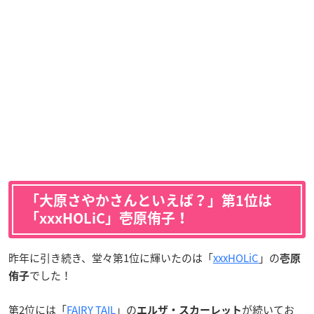
「大原さやかさんといえば？」第1位は
「xxxHOLiC」壱原侑子！
昨年に引き続き、堂々第1位に輝いたのは「
xxxHOLiC
」の
壱原
でした！
侑子
第2位には「
FAIRY TAIL
」の
が続いてお
エルザ・スカーレット