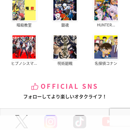
暗殺教室
銀魂
HUNTER...
ヒプノシスマ...
呪術廻戦
名探偵コナン
OFFICIAL SNS
フォローしてより楽しいオタクライフ！