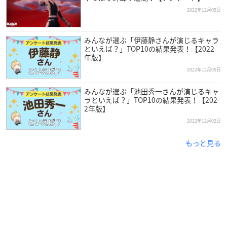
2022年12月05日
みんなが選ぶ「伊藤静さんが演じるキャラ
といえば？」TOP10の結果発表！【2022
年版】
（引用：「俳協」
公式サイト
）
2022年12月05日
大原さやか
さんは神奈川県出身で、現在東京俳優生活協同組合
みんなが選ぶ「池田秀一さんが演じるキャ
ラといえば？」TOP10の結果発表！【202
に所属。
2年版】
2022年12月02日
子供の頃から芝居が好きで、中高6年間は演劇部に所属してい
た大原さん。
もっと見る
CDドラマなどを聴かせてくれた弟の影響で、声優という職業を
意識し始めたそうです。
養成所を経て1998年から声優活動をスタートさせ、2013年には
第7回声優アワードにて助演女優賞を受賞。
ナレーター・DJ・ラジオパーソナリティとしても大活躍の人気