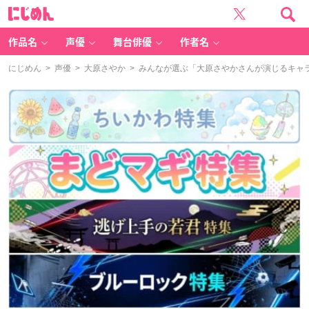
に
じ
め
ん
作品名
声優
舞台俳優
作者名
にじめん
>
声優
>
大原さやか
> みんなが選ぶ「大原さやかさんが演じるキャラと