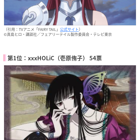
（引用：TVアニメ「FAIRY TAIL」
公式サイト
）
©真島ヒロ・講談社／フェアリーテイル製作委員会・テレビ東京
第1位：xxxHOLiC（壱原侑子） 54票