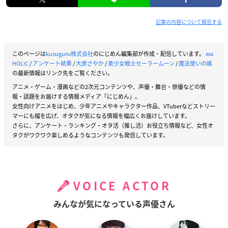
記事の内容について報告する
このページは
kusuguru株式会社
のにじめん編集部が作成・配信しています。
xxx
HOLiC
/
アンケート結果
/
大原さやか
/
美少女戦士セーラームーン
/
魔法使いの嫁
の最新情報はリンク先をご覧ください。
アニメ・ゲーム・漫画などの2次元コンテンツや、声優・舞台・俳優などの情
報・話題をお届けする情報メディア「にじめん」。
女性向けアニメをはじめ、少年アニメやキャラクター作品、VTuberなどストリー
マーにも幅を広げ、オタクが気になる情報を幅広くお届けしています。
さらに、アンケート・ランキング・オタ活（推し活）お役立ち情報など、女性オ
タクがワクワク楽しめるようなコンテンツも発信しています。
VOICE ACTOR
みんなが気になっている声優さん