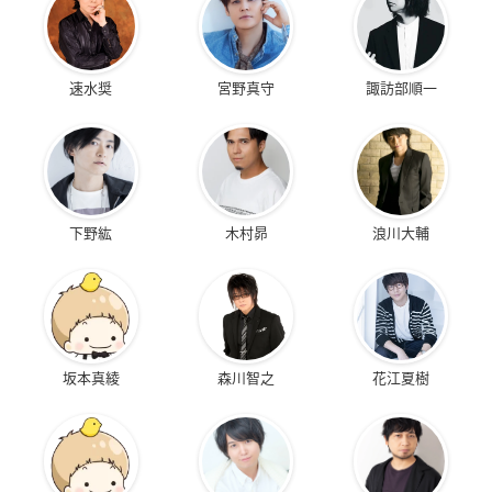
速水奨
宮野真守
諏訪部順一
下野紘
木村昴
浪川大輔
坂本真綾
森川智之
花江夏樹