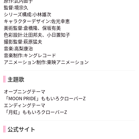
原作:武内直子
監督:境宗久
シリーズ構成:小林雄次
キャラクターデザイン:佐光幸恵
美術監督:倉橋隆、保坂有美
色彩設計:辻田邦夫、小日置知子
撮影監督:萩原猛夫
音楽:高梨康治
木野まこと
セーラージュピター
愛野美奈子
音楽制作:キングレコード
声優：小清水亜美
声優：小清水亜美
声優：伊藤静
アニメーション制作:東映アニメーション
主題歌
オープニングテーマ
「MOON PRIDE」ももいろクローバーZ
エンディングテーマ
セーラーヴィーナス
「月虹」ももいろクローバーZ
声優：伊藤静
公式サイト