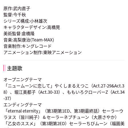
セーラーヴィーナス
ちびうさ
セーラーちびムーン
声優：金本寿子
原作:武内直子
監督:今千秋
シリーズ構成:小林雄次
キャラクターデザイン:高橋晃
美術監督:倉橋隆
音楽:高梨康治(Team-MAX)
音楽制作:キングレコード
アニメーション制作:東映アニメーション
前田愛
前田愛
皆川純子
木野まこと
セーラージュピター
愛野美奈子
冥王せつな
セーラープルート
天王はるか
声優：小清水亜美
声優：小清水亜美
声優：伊藤静
主題歌
オープニングテーマ
「ニュームーンに恋して」やくしまるえつこ（Act.27-29&Act.3
8）、堀江美都子（Act.30-33）、ももいろクローバーZ（Act.34
-37）
エンディングテーマ
皆川純子
大原さやか
大原さやか
セーラーヴィーナス
ちびうさ
セーラーちびムーン
「eternal eternity」（第3期第1ED、第3期最終話）セーラーウ
セーラーウラヌス
海王みちる
セーラーネプチュー
声優：伊藤静
声優：福圓美里
声優：福圓美里
ラヌス（皆川純子） & セーラーネプチューン（大原さやか）
ン
「乙女のススメ」（第3期第2ED）セーラーちびムーン（福圓美