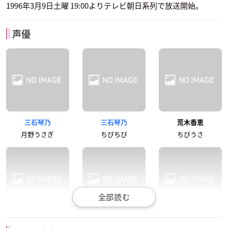
1996年3月9日土曜 19:00よりテレビ朝日系列で放送開始。
声優
三石琴乃
三石琴乃
荒木香恵
月野うさぎ
ちびちび
ちびうさ
久川綾
富沢美智恵
篠原恵美