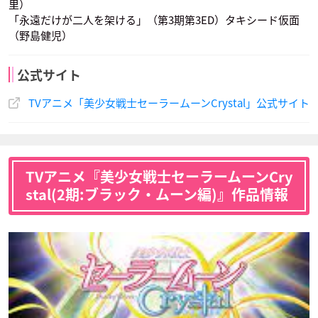
里）
「永遠だけが二人を架ける」（第3期第3ED）タキシード仮面
（野島健児）
公式サイト
冥王せつな
セーラープルート
天王はるか
藤井ゆきよ
藤井ゆきよ
野島健児
TVアニメ「美少女戦士セーラームーンCrystal」公式サイト
声優：前田愛
声優：前田愛
声優：皆川純子
土萠ほたる
セーラーサターン
地場衛
TVアニメ『美少女戦士セーラームーンCry
stal(2期:ブラック・ムーン編)』作品情報
セーラーウラヌス
海王みちる
セーラーネプチュー
野島健児
広橋涼
大林洋平
ン
声優：皆川純子
声優：大原さやか
タキシード仮面
ルナ
アルテミス
声優：大原さやか