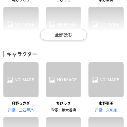
富沢美智恵
篠原恵美
深見梨加
キャラクター
火野レイ
木野まこと
愛野美奈子
潘恵子
高戸靖広
西原久美子
月野うさぎ
ちびうさ
水野亜美
ルナ
アルテミス
ダイアナ
声優：三石琴乃
声優：荒木香恵
声優：久川綾