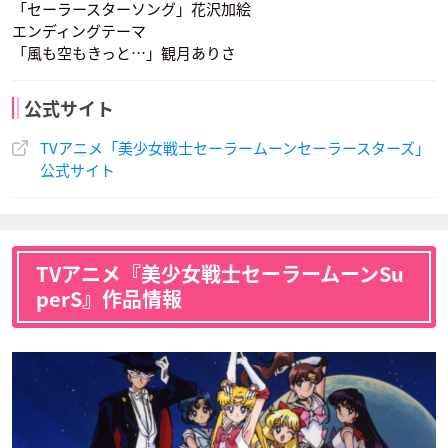
「セーラースターソング」花沢加絵
エンディングテーマ
「風も空もきっと…」観月ありさ
榊原良子
原えりこ
井上喜久子
冥王せつな
土萌ほたる
ルナ
ネヘレニア
セーラーアイアンマ
セーラーアルミナム
声優：川島千代子
声優：皆口裕子
声優：潘恵子
ウス
シレーン
公式サイト
TVアニメ「美少女戦士セーラームーンセーラースターズ」
公式サイト
アルテミス
ダイアナ
地場 衛
TVアニメ『美少女戦士セーラームーンSu
鈴鹿千春
大谷育江
堀江美都子
声優：高戸靖広
声優：西原久美子
声優：古谷徹
セーラーレッドクロ
セーラーティンにゃ
ギャラクシア
perS』作品情報
ウ
んこ