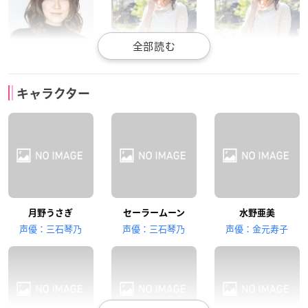
金元寿子
佐藤利奈
佐藤利奈
キャラクター
セーラーマーキュリ
火野レイ
セーラーマーズ
ー
月野うさぎ
セーラームーン
水野亜美
小清水亜美
小清水亜美
伊藤静
声優：三石琴乃
声優：三石琴乃
声優：金元寿子
木野まこと
セーラージュピター
愛野美奈子