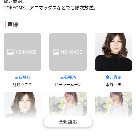
放送開始。
TOKYOMX、アニマックスなどでも順次放送。
声優
三石琴乃
三石琴乃
金元寿子
月野うさぎ
セーラームーン
水野亜美