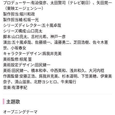
プロデューサー:有迫俊彦、太田賢司（テレビ朝日）、矢田晃一
（東映エージェンシー）
製作担当:堀川和政
製作担当補:松坂一光
シリーズディレクター:五十嵐卓哉
シリーズ構成:山口亮太
川島千代子
皆口裕子
潘恵子
愛野美奈子
星野光
大気光
脚本:山口亮太、吉村元希、神戸一彦
冥王せつな
土萌ほたる
ルナ
声優：深見梨加
声優：新山志保
声優：津野田なるみ
演出:五十嵐卓哉、佐藤順一、遠藤勇二、芝田浩樹、佐々木憲
世、小坂春女
キャラクターデザイン:爲我井克美
美術監修:椋尾 篁
美術設定デザイン:田尻健一
美術:田尻健一、橋本和幸、中西英和、浅井和久、大河内稔
作画監督:安藤正浩、爲我井克美、杉本道明、下笠美穂、伊東美
奈子、清山滋祟、北野ヨシヒロ、牛来隆行
高戸靖広
西原久美子
古谷徹
夜天光
海王みちる
天王はるか
アルテミス
ダイアナ
地場 衛
声優：坂本千夏
声優：勝生真沙子
声優：緒方恵美
音楽:有澤孝紀
主題歌
オープニングテーマ