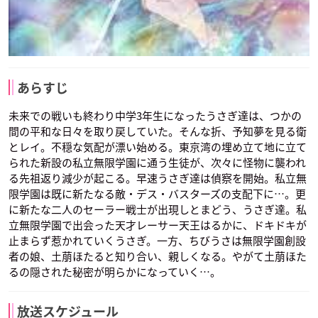
あらすじ
未来での戦いも終わり中学3年生になったうさぎ達は、つかの
間の平和な日々を取り戻していた。そんな折、予知夢を見る衛
とレイ。不穏な気配が漂い始める。東京湾の埋め立て地に立て
られた新設の私立無限学園に通う生徒が、次々に怪物に襲われ
る先祖返り減少が起こる。早速うさぎ達は偵察を開始。私立無
限学園は既に新たなる敵・デス・バスターズの支配下に…。更
に新たな二人のセーラー戦士が出現しとまどう、うさぎ達。私
立無限学園で出会った天才レーサー天王はるかに、ドキドキが
止まらず惹かれていくうさぎ。一方、ちびうさは無限学園創設
者の娘、土萠ほたると知り合い、親しくなる。やがて土萠ほた
るの隠された秘密が明らかになっていく…。
放送スケジュール