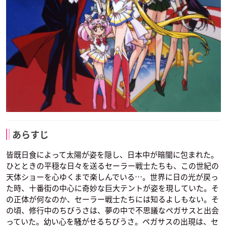
ネヘレニア
セーラーアイアンマ
セーラーアルミナム
ウス
シレーン
声優：榊原良子
声優：原えりこ
声優：井上喜久子
セーラーレッドクロ
セーラーティンにゃ
ギャラクシア
ウ
んこ
声優：堀江美都子
声優：鈴鹿千春
声優：大谷育江
あらすじ
皆既日食によって太陽が姿を隠し、日本中が暗闇に包まれた。
ひとときの平穏な日々を送るセーラー戦士たちも、この世紀の
天体ショーを心ゆくまで楽しんでいる…。世界に日の光が戻っ
た時、十番街の中心に奇妙な巨大テントが姿を現していた。そ
の正体が何なのか、セーラー戦士たちには知るよしもない。そ
の頃、修行中のちびうさは、夢の中で不思議なペガサスと出会
っていた。幼い心を騒がせるちびうさ。ペガサスの出現は、セ