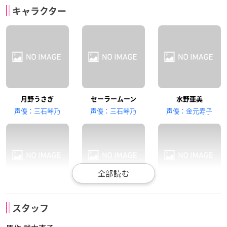
金元寿子
佐藤利奈
佐藤利奈
キャラクター
セーラーマーキュリ
火野レイ
セーラーマーズ
ー
月野うさぎ
セーラームーン
水野亜美
小清水亜美
小清水亜美
伊藤静
声優：三石琴乃
声優：三石琴乃
声優：金元寿子
木野まこと
セーラージュピター
愛野美奈子
セーラーマーキュリ
火野レイ
セーラーマーズ
伊藤静
ー
スタッフ
声優：佐藤利奈
声優：佐藤利奈
セーラーヴィーナス
声優：金元寿子