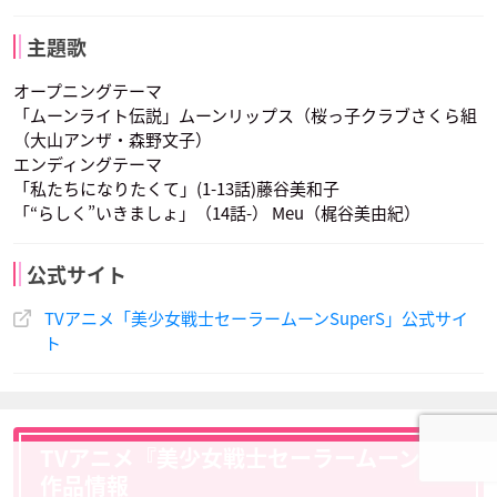
主題歌
天野由梨
渡辺久美子
萩森侚子
地場 衛
ペガサス
タイガーズ・アイ
セレセレ
ジュンジュン
ベスベス
声優：古谷徹
声優：松野太紀
声優：置鮎龍太郎
オープニングテーマ
「ムーンライト伝説」ムーンリップス（桜っ子クラブさくら組
（大山アンザ・森野文子）
エンディングテーマ
「私たちになりたくて」(1-13話)藤谷美和子
「“らしく”いきましょ」（14話-） Meu（梶谷美由紀）
京田尚子
榊原良子
ホークス・アイ
フィッシュ・アイ
パラパラ
公式サイト
ジルコニア
ネヘレニア
声優：古川登志夫
声優：石田彰
声優：豊嶋真千子
TVアニメ「美少女戦士セーラームーンSuperS」公式サイ
ト
TVアニメ『美少女戦士セーラームーンS』
作品情報
セレセレ
ジュンジュン
ベスベス