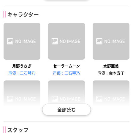
金本寿子
佐藤利奈
佐藤利奈
キャラクター
セーラーマーキュリ
火野レイ
セーラーマーズ
ー
月野うさぎ
セーラームーン
水野亜美
小清水亜美
小清水亜美
伊藤静
声優：三石琴乃
声優：三石琴乃
声優：金本寿子
木野まこと
セーラージュピター
愛野美奈子
セーラーマーキュリ
火野レイ
セーラーマーズ
伊藤静
福圓美里
福圓美里
ー
スタッフ
声優：佐藤利奈
声優：佐藤利奈