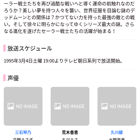
ーラー戦士たちを再び過酷な戦いへと導く運命の前触れなのだ
ろうか？美しい夢を持つ人々を襲い、世界征服を目論む謎のデ
ッドムーンとの関係は？かつてない力を持った最強の敵との戦
い。そして徐々に明らかになってゆくシリーズ最大の謎。さら
なる進化を遂げたセーラー戦士たちの活躍が始まる！
放送スケジュール
1995年3月4日土曜 19:00よりテレビ朝日系列で放送開始。
声優
三石琴乃
荒木香恵
久川綾
月野うさぎ
ちびうさ
水野亜美