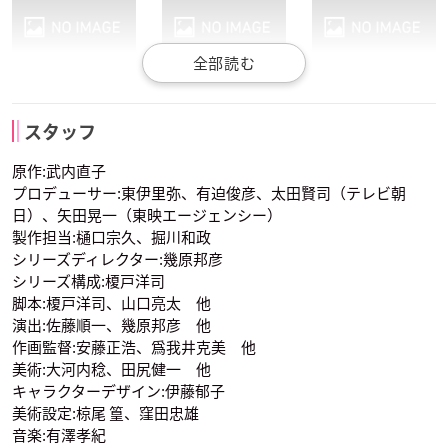
古谷徹
松野太紀
置鮎龍太郎
火野レイ
木野まこと
愛野美奈子
地場 衛
ペガサス
タイガーズ・アイ
スタッフ
声優：富沢美智恵
声優：篠原恵美
声優：深見梨加
原作:武内直子
プロデューサー:東伊里弥、有迫俊彦、太田賢司（テレビ朝
日）、矢田晃一（東映エージェンシー）
製作担当:樋口宗久、掘川和政
シリーズディレクター:幾原邦彦
シリーズ構成:榎戸洋司
脚本:榎戸洋司、山口亮太 他
古川登志夫
石田彰
豊嶋真千子
ルナ
アルテミス
ダイアナ
演出:佐藤順一、幾原邦彦 他
ホークス・アイ
フィッシュ・アイ
パラパラ
声優：潘恵子
声優：高戸靖広
声優：西原久美子
作画監督:安藤正浩、爲我井克美 他
美術:大河内稔、田尻健一 他
キャラクターデザイン:伊藤郁子
美術設定:椋尾 篁、窪田忠雄
音楽:有澤孝紀