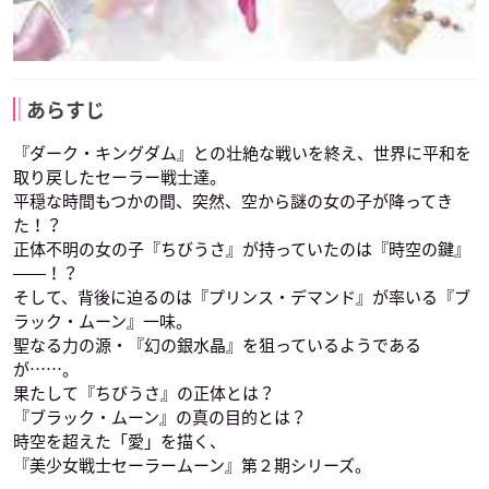
本泉莉奈
大空直美
庄司宇芽香
ダイアナ
カオリナイト
土萠教授
ビリユイ
テルル
シプリン
声優：中川翔子
声優：よのひかり
声優：桐本拓哉
あらすじ
『ダーク・キングダム』との壮絶な戦いを終え、世界に平和を
取り戻したセーラー戦士達­。
平穏な時間もつかの間、突然、空から謎の女の子が降ってき
た！？
ファラオ90
ミメット
ユージアル
正体不明の女の子『ちびうさ』が持っていたのは『時空の鍵』
声優：土師孝也
声優：長久友紀
声優：たかはし智秋
――！？
そして、背後に迫るのは『プリンス・デマンド』が率いる『ブ
ラック・ムーン』一味。
聖なる力の源・『幻の銀水晶』を狙っているようである
が……。
果たして『ちびうさ』の正体とは？
『ブラック・ムーン』の真の目的とは？
時空を超えた「愛」を描く、
ビリユイ
テルル
シプリン
『美少女戦士セーラームーン』第２期シリーズ。
声優：本泉莉奈
声優：大空直美
声優：庄司宇芽香