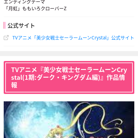
エンディングテーマ
セーラーヴィーナス
ルナ
タキシード仮面
「月虹」ももいろクローバーZ
声優：伊藤静
声優：広橋涼
声優：野島健児
公式サイト
TVアニメ「美少女戦士セーラームーンCrystal」公式サイト
地場 衛
ちびうさ
セーラープルート
TVアニメ『美少女戦士セーラームーンCry
声優：野島健児
声優：福圓美里
声優：前田愛
stal(1期:ダーク・キングダム編)』作品情
報