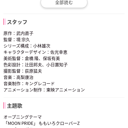
セーラーマーキュリ
火野レイ
セーラーマーズ
伊藤静
広橋涼
野島健児
ー
スタッフ
声優：佐藤利奈
声優：佐藤利奈
セーラーヴィーナス
ルナ
タキシード仮面
声優：金元寿子
原作：武内直子
監督：境 宗久
シリーズ構成：小林雄次
キャラクターデザイン：佐光幸恵
美術監督：倉橋 隆、保坂有美
色彩設計：辻田邦夫、小日置知子
撮影監督：荻原猛夫
音楽：高梨康治
野島健児
福圓美里
前田愛
木野まこと
セーラージュピター
愛野美奈子
地場 衛
ちびうさ
セーラープルート
音楽制作：キングレコード
声優：小清水亜美
声優：小清水亜美
声優：伊藤静
アニメーション制作：東映アニメーション
主題歌
オープニングテーマ
「MOON PRIDE」 ももいろクローバーZ