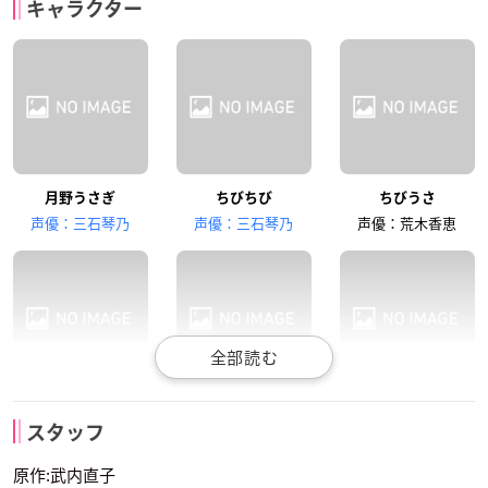
キャラクター
水野亜美
火野レイ
木野まこと
深見梨加
新山志保
津野田なるみ
月野うさぎ
ちびちび
ちびうさ
愛野美奈子
星野光
大気光
声優：三石琴乃
声優：三石琴乃
声優：荒木香恵
坂本千夏
勝生真沙子
緒方恵美
水野亜美
火野レイ
木野まこと
夜天光
海王みちる
天王はるか
スタッフ
声優：久川綾
声優：富沢美智恵
声優：篠原恵美
原作:武内直子