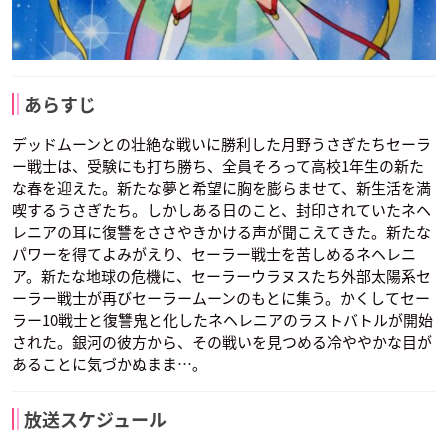
あらすじ
デッドムーンとの壮絶な戦いに勝利した月野うさぎたちセーラ
ー戦士は、受験にも打ち勝ち、全員そろって高校1年生の新た
な春を迎えた。新たな夢と希望に胸を膨らませて、新生活を満
喫するうさぎたち。しかしある日のこと、封印されていたネヘ
レニアの耳に復讐をささやきかける声が聞こえてきた。新たな
パワーを得てよみがえり、セーラー戦士を苦しめるネヘレニ
ア。新たな地球の危機に、セーラーウラヌスたち外部太陽系セ
ーラー戦士が再びセーラームーンのもとに集う。かくしてセー
ラー10戦士と復讐鬼と化したネヘレニアのラストバトルが開始
された。銀河の彼方から、その戦いを見つめる冷ややかな目が
あることに気づかぬまま…｡
放送スケジュール