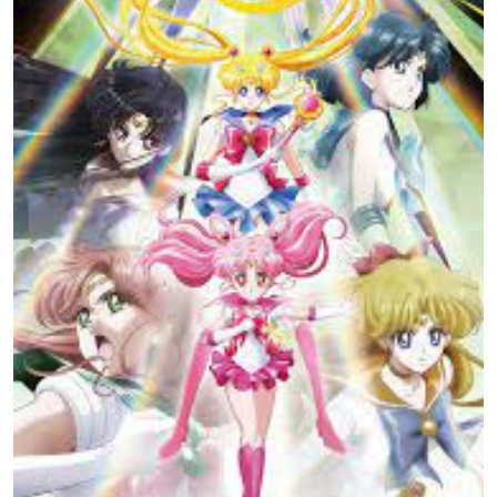
中川翔子
よのひかり
桐本拓哉
土萠ほたる
セーラーサターン
地場衛
ダイアナ
カオリナイト
土萠教授
声優：藤井ゆきよ
声優：藤井ゆきよ
声優：野島健児
土師孝也
長久友紀
たかはし智秋
タキシード仮面
ルナ
アルテミス
ファラオ90
ミメット
ユージアル
声優：野島健児
声優：広橋涼
声優：大林洋平