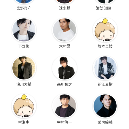
宮野真守
速水奨
諏訪部順一
下野紘
木村昴
坂本真綾
浪川大輔
森川智之
花江夏樹
村瀬歩
中村悠一
武内駿輔