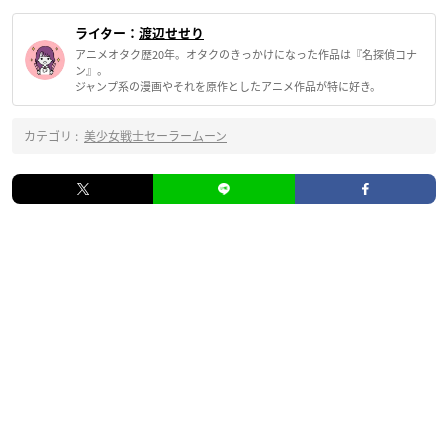
ライター：
渡辺せせり
アニメオタク歴20年。オタクのきっかけになった作品は『名探偵コナ
ン』。
ジャンプ系の漫画やそれを原作としたアニメ作品が特に好き。
カテゴリ :
美少女戦士セーラームーン