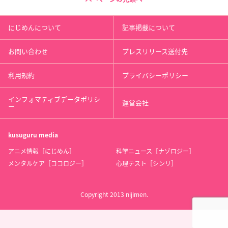
にじめんについて
記事掲載について
お問い合わせ
プレスリリース送付先
利用規約
プライバシーポリシー
インフォマティブデータポリシ
運営会社
ー
kusuguru
media
アニメ情報［にじめん］
科学ニュース［ナゾロジー］
メンタルケア［ココロジー］
心理テスト［シンリ］
Copyright 2013 nijimen.