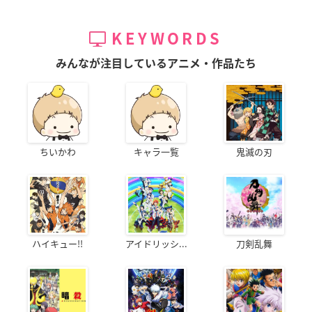
KEYWORDS
みんなが注目しているアニメ・作品たち
ちいかわ
キャラ一覧
鬼滅の刃
ハイキュー!!
アイドリッシ...
刀剣乱舞