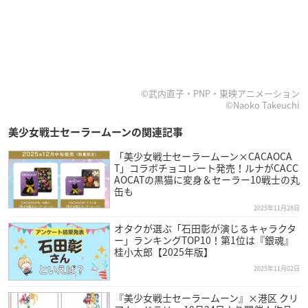
©武内直子・PNP・東映アニメーション
©Naoko Takeuchi
美少女戦士セーラームーンの関連記事
「美少女戦士セーラームーン×CACAOCA
T」コラボチョコレート発売！ルナがCACC
AOCATの黒猫に変身＆セーラー10戦士の丸
缶も
2025年11月28日
オタクが選ぶ「石田彰が演じるキャラクタ
ー」ランキングTOP10！第1位は『銀魂』
桂小太郎【2025年版】
2025年11月02日
『美少女戦士セーラームーン』×港区 クリ