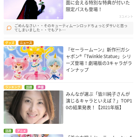
面に会える特別な特典が付いた
限定パスも登場！
3コメント
ごめんなさい・・そのキューティムーンロッドちょっとダサいと思っ
てしまいました・・でもアト…
グッズ
ニュース
『セーラームーン』新作ガシ
ャポン®「Twinkle Statue」シリ
ーズ登場！劇場版の3キャラがラ
インナップ
ランキング
話題
声優
みんなが選ぶ「皆川純子さんが
演じるキャラといえば？」TOP1
0の結果発表！【2021年版】
話題
アニメ