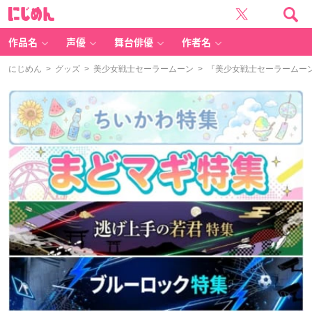
に
じ
め
ん
作品名
声優
舞台俳優
作者名
にじめん
>
グッズ
>
美少女戦士セーラームーン
> 『美少女戦士セーラームー