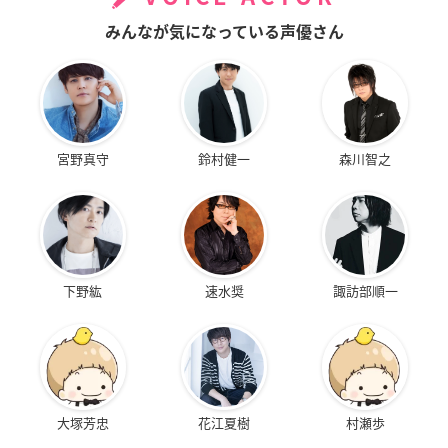
みんなが気になっている声優さん
宮野真守
鈴村健一
森川智之
下野紘
速水奨
諏訪部順一
大塚芳忠
花江夏樹
村瀬歩