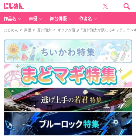
に
じ
め
ん
作品名
声優
舞台俳優
作者名
にじめん
>
声優
>
蒼井翔太
> オタクが選ぶ「蒼井翔太が演じるキャラ」ランキン