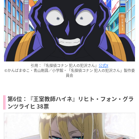
引用：『名探偵コナン 犯人の犯沢さん』
公式X
©かんばまゆこ・青山剛昌／小学館・「名探偵コナン 犯人の犯沢さん」製作委
員会
第6位：『王室教師ハイネ』リヒト・フォン・グラ
ンツライヒ 38票