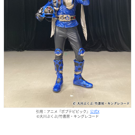
引用：アニメ『ポプテピピック』
公式X
©大川ぶくぶ/竹書房・キングレコード