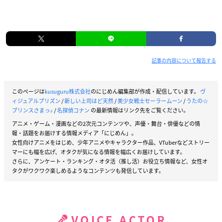
記事の内容について報告する
このページは
kusuguru株式会社
のにじめん編集部が作成・配信しています。
ヴ
ィジュアルプリズン
/
新しい上司はど天然
/
美少女戦士セーラームーン
/
うたの☆
プリンスさまっ♪
/
名探偵コナン
の最新情報はリンク先をご覧ください。
アニメ・ゲーム・漫画などの2次元コンテンツや、声優・舞台・俳優などの情
報・話題をお届けする情報メディア「にじめん」。
女性向けアニメをはじめ、少年アニメやキャラクター作品、VTuberなどストリー
マーにも幅を広げ、オタクが気になる情報を幅広くお届けしています。
さらに、アンケート・ランキング・オタ活（推し活）お役立ち情報など、女性オ
タクがワクワク楽しめるようなコンテンツも発信しています。
VOICE ACTOR