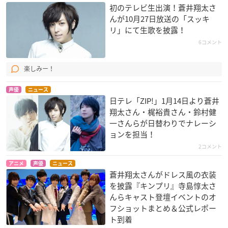
初のテレビ生出演！蒼井翔太さ
んが10月27日放送の「スッキ
リ」にて生歌を披露！
6コメント
楽しみー！
声優
ニュース
日テレ「ZIP!」1月14日より蒼井
翔太さん・梶裕貴さん・鈴村健
一さんらが日替わりでナレーシ
ョンを担当！
2コメント
アニメ
声優
ニュース
蒼井翔太さんがドレス風の衣装
を披露『キンプリ』寺島惇太さ
んらキャスト登壇イベントのオ
フショットまとめ＆公式レポー
ト到着