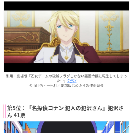
引用：劇場版『乙女ゲームの破滅フラグしかない悪役令嬢に転生してしまっ
た…』
公式X
©山口悟・一迅社／劇場版はめふら製作委員会
第5位：『名探偵コナン 犯人の犯沢さん』犯沢さ
ん 41票