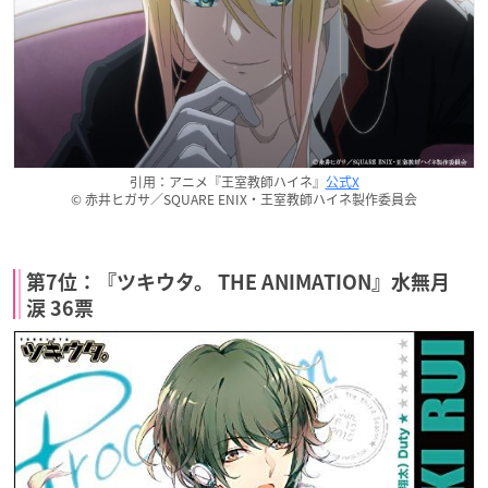
引用：アニメ『王室教師ハイネ』
公式X
© 赤井ヒガサ／SQUARE ENIX・王室教師ハイネ製作委員会
第7位：『ツキウタ。 THE ANIMATION』水無月
涙 36票