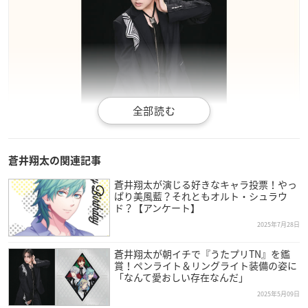
引用：蒼井翔太さん
公式サイト
蒼井翔太の関連記事
蒼井翔太が演じる好きなキャラ投票！やっ
福井県出身、現在フリーで活躍されている蒼井さんは、今年で
ぱり美風藍？それともオルト・シュラウ
38歳を迎えます。
ド？【アンケート】
2025年7月28日
2006年に歌手としてデビューし、声優としては2011年にデビュ
ー。そのハイトーンボイスを活かし、少年から女性役まで様々
蒼井翔太が朝イチで『うたプリTN』を鑑
賞！ペンライト＆リングライト装備の姿に
な役を演じられています。
「なんて愛おしい存在なんだ」
2025年5月09日
高い歌唱力でも知られ、アーティストとしてライブや音楽番組