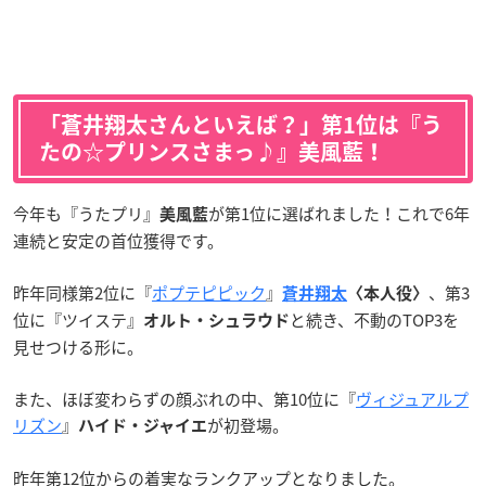
「蒼井翔太さんといえば？」第1位は『う
たの☆プリンスさまっ♪』美風藍！
今年も『うたプリ』
が第1位に選ばれました！これで6年
美風藍
連続と安定の首位獲得です。
昨年同様第2位に『
ポプテピピック
』
、第3
蒼井翔太
〈本人役〉
位に『ツイステ』
と続き、不動のTOP3を
オルト・シュラウド
見せつける形に。
また、ほぼ変わらずの顔ぶれの中、第10位に『
ヴィジュアルプ
リズン
』
が初登場。
ハイド・ジャイエ
昨年第12位からの着実なランクアップとなりました。