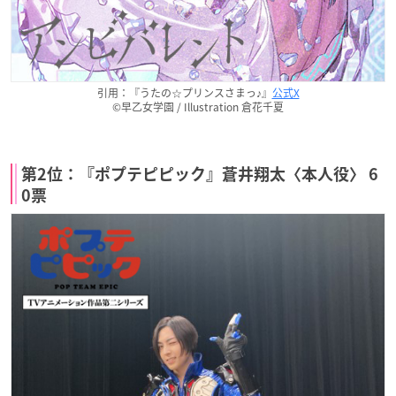
引用：『うたの☆プリンスさまっ♪』
公式X
©早乙女学園 / Illustration 倉花千夏
第2位：『ポプテピピック』蒼井翔太〈本人役〉 6
0票