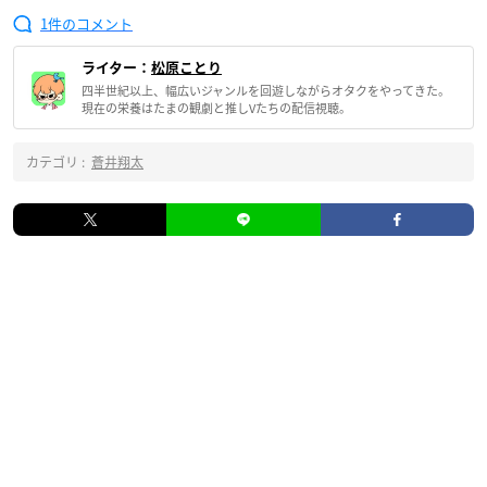
1
ライター：
松原ことり
四半世紀以上、幅広いジャンルを回遊しながらオタクをやってきた。
現在の栄養はたまの観劇と推しVたちの配信視聴。
カテゴリ :
蒼井翔太