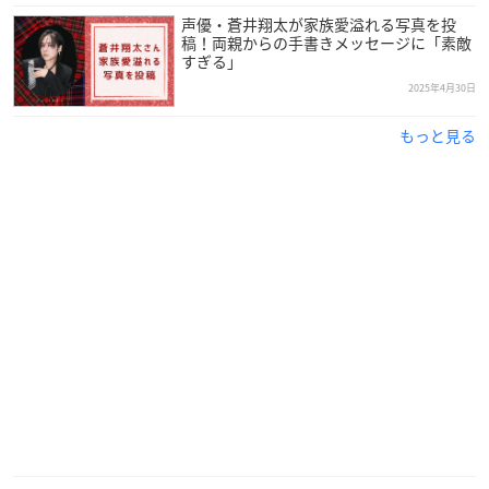
などにも多数出演。そのほかにも舞台やドラマなど多彩な方面
声優・蒼井翔太が家族愛溢れる写真を投
稿！両親からの手書きメッセージに「素敵
で活躍する、現在大注目の声優さんです！
すぎる」
2025年4月30日
調査概要
もっと見る
調査期間：2025年7月28日（月）～8月5日（月）
有効投票数：758票