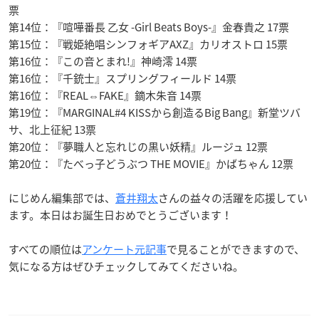
票
第14位：『喧嘩番長 乙女 -Girl Beats Boys-』金春貴之 17票
第15位：『戦姫絶唱シンフォギアAXZ』カリオストロ 15票
第16位：『この音とまれ!』神崎澪 14票
第16位：『千銃士』スプリングフィールド 14票
第16位：『REAL⇔FAKE』鏑木朱音 14票
第19位：『MARGINAL#4 KISSから創造るBig Bang』新堂ツバ
サ、北上征紀 13票
第20位：『夢職人と忘れじの黒い妖精』ルージュ 12票
第20位：『たべっ子どうぶつ THE MOVIE』かばちゃん 12票
にじめん編集部では、
蒼井翔太
さんの益々の活躍を応援してい
ます。本日はお誕生日おめでとうございます！
すべての順位は
アンケート元記事
で見ることができますので、
気になる方はぜひチェックしてみてくださいね。