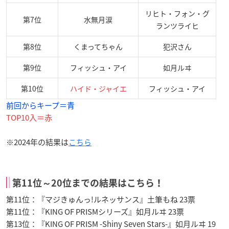
リヒト・フォン・グ
第7位
水無月涙
ランツライヒ
第8位
くまってちゃん
犯沢さん
第9位
フィッシュ・アイ
如月ルヰ
第10位
ハイド・ジャイエ
フィッシュ・アイ
前回からキープ＝青
TOP10入＝赤
※2024年の結果は
こちら
第11位～20位までの結果はこちら！
第11位：『マジきゅんっ!ルネッサンス』土筆もね 23票
第11位：『KING OF PRISMシリーズ』如月ルヰ 23票
第13位：『KING OF PRISM -Shiny Seven Stars-』如月ルヰ 19