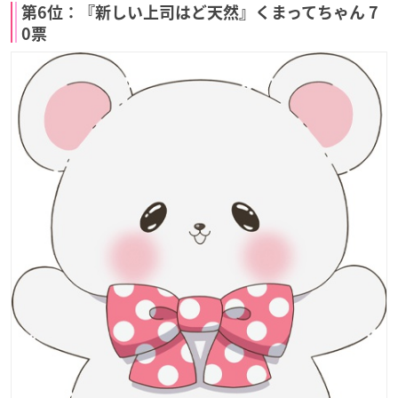
第6位：『新しい上司はど天然』くまってちゃん 7
0票