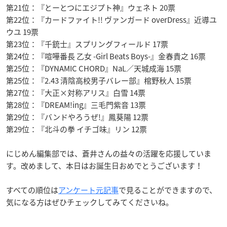
第21位：『とーとつにエジプト神』ウェネト 20票
第22位：『カードファイト!! ヴァンガード overDress』近導ユ
ウユ 19票
第23位：『千銃士』スプリングフィールド 17票
第24位：『喧嘩番長 乙女 -Girl Beats Boys-』金春貴之 16票
第25位：『DYNAMIC CHORD』NaL／天城成海 15票
第25位：『2.43 清陰高校男子バレー部』棺野秋人 15票
第27位：『大正×対称アリス』白雪 14票
第28位：『DREAM!ing』三毛門紫音 13票
第29位：『バンドやろうぜ!』鳳葵陽 12票
第29位：『北斗の拳 イチゴ味』リン 12票
にじめん編集部では、蒼井さんの益々の活躍を応援していま
す。改めまして、本日はお誕生日おめでとうございます！
すべての順位は
アンケート元記事
で見ることができますので、
気になる方はぜひチェックしてみてくださいね。