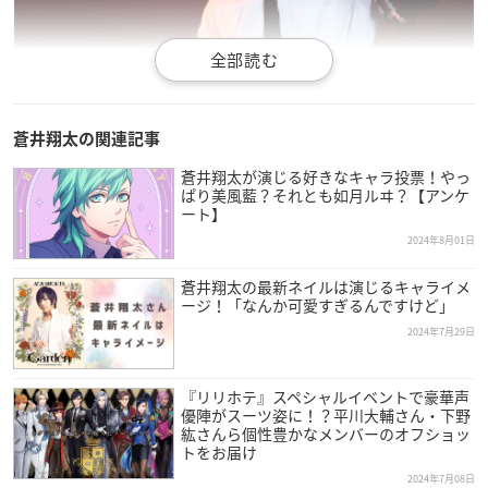
引用：蒼井翔太さん
公式サイト
蒼井翔太の関連記事
蒼井翔太が演じる好きなキャラ投票！やっ
福井県出身、現在フリーで活躍されている蒼井さんは、今年で
ぱり美風藍？それとも如月ルヰ？【アンケ
37歳を迎えます。
ート】
2024年8月01日
2006年に歌手としてデビューし、声優としては2011年にデビュ
ー。
蒼井翔太の最新ネイルは演じるキャライメ
ージ！「なんか可愛すぎるんですけど」
2024年7月29日
そのハイトーンボイスを活かし、少年から女性役まで様々な役
を演じられています。
『リリホテ』スペシャルイベントで豪華声
優陣がスーツ姿に！？平川大輔さん・下野
高い歌唱力でも知られ、アーティストとしてライブや音楽番組
紘さんら個性豊かなメンバーのオフショッ
などにも多数出演。
トをお届け
2024年7月08日