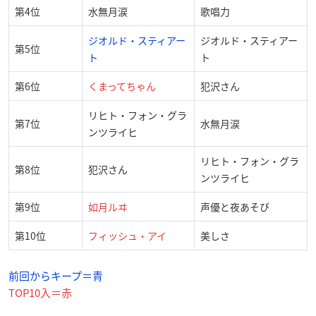
第4位
水無月涙
歌唱力
ジオルド・スティアー
ジオルド・スティアー
第5位
ト
ト
第6位
くまってちゃん
犯沢さん
リヒト・フォン・グラ
第7位
水無月涙
ンツライヒ
リヒト・フォン・グラ
第8位
犯沢さん
ンツライヒ
第9位
如月ルヰ
声優と夜あそび
第10位
フィッシュ・アイ
美しさ
前回からキープ＝青
TOP10入＝赤