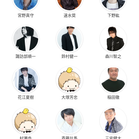
宮野真守
速水奨
下野紘
諏訪部順一
鈴村健一
森川智之
花江夏樹
大塚芳忠
稲田徹
村瀬歩
斉藤壮馬
三宅健太