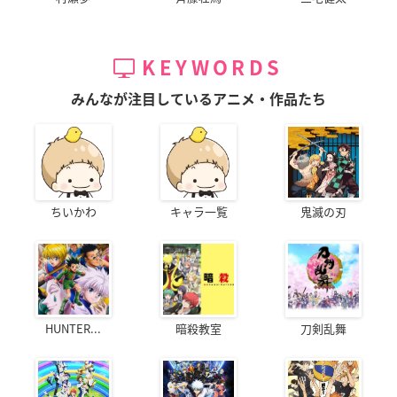
KEYWORDS
みんなが注目しているアニメ・作品たち
ちいかわ
キャラ一覧
鬼滅の刃
HUNTER...
暗殺教室
刀剣乱舞