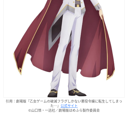
引用：劇場版『乙女ゲームの破滅フラグしかない悪役令嬢に転生してしまっ
た…』
公式サイト
©山口悟・一迅社／劇場版はめふら製作委員会