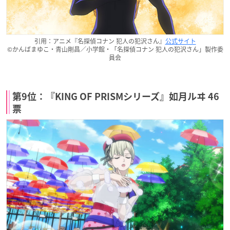
引用：アニメ『名探偵コナン 犯人の犯沢さん』
公式サイト
©かんばまゆこ・青山剛昌／小学館・「名探偵コナン 犯人の犯沢さん」製作委
員会
第9位：『KING OF PRISMシリーズ』如月ルヰ 46
票