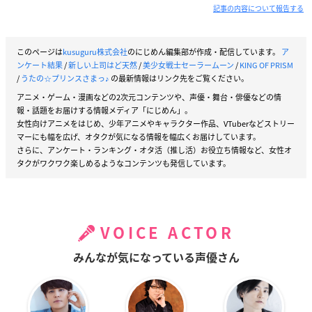
記事の内容について報告する
このページは
kusuguru株式会社
のにじめん編集部が作成・配信しています。
ア
ンケート結果
/
新しい上司はど天然
/
美少女戦士セーラームーン
/
KING OF PRISM
/
うたの☆プリンスさまっ♪
の最新情報はリンク先をご覧ください。
アニメ・ゲーム・漫画などの2次元コンテンツや、声優・舞台・俳優などの情
報・話題をお届けする情報メディア「にじめん」。
女性向けアニメをはじめ、少年アニメやキャラクター作品、VTuberなどストリー
マーにも幅を広げ、オタクが気になる情報を幅広くお届けしています。
さらに、アンケート・ランキング・オタ活（推し活）お役立ち情報など、女性オ
タクがワクワク楽しめるようなコンテンツも発信しています。
VOICE ACTOR
みんなが気になっている声優さん