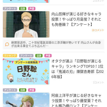
2コメント
アンケート
話題
声優
内山昂輝が演じる好きなキャラ
投票！やっぱり月島蛍？それと
も狗巻棘？【アンケート】
18コメント
絶賛放送中、二十世紀電氣目録の三添洋輔が熱いです 内山さんが自身
が出来る事全てぶち込んだ…
ランキング
アンケート
話題
声優
オタクが選ぶ「日野聡が演じる
キャラ」ランキングTOP10！1位
は『鬼滅の刃』煉󠄁獄杏寿郎【202
6年版】
2コメント
アンケート
話題
声優
阿座上洋平が演じる好きなキャ
ラ投票！やっぱり藤堂葵？それ
とも鴨乃橋ロン？【アンケー