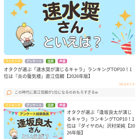
ランキング
アンケート
話題
声優
オタクが選ぶ「速水奨が演じるキャラ」ランキングTOP10！1
位は『炎の蜃気楼』直江信綱【2026年版】
14コメント
この時代に直江信綱が1位になるのおもろすぎるw
ランキング
アンケート
話題
声優
オタクが選ぶ「逢坂良太が演じ
るキャラ」ランキングTOP10！1
位は『ダイヤのA』沢村栄純【20
26年版】