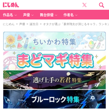
に
じ
め
ん
作品名
声優
舞台俳優
作者名
にじめん
>
声優
>
誕生日
> オタクが選ぶ「蒼井翔太が演じるキャラ」ランキング