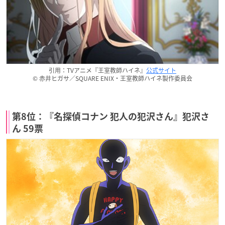
引用：TVアニメ『王室教師ハイネ』
公式サイト
© 赤井ヒガサ／SQUARE ENIX・王室教師ハイネ製作委員会
第8位：『名探偵コナン 犯人の犯沢さん』犯沢さ
ん 59票