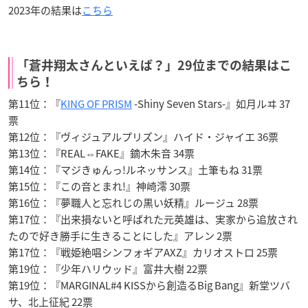
2023年の結果は
こちら
「蒼井翔太さんといえば？」29位までの結果はこ
ちら！
第11位：『
KING OF PRISM
-Shiny Seven Stars-』如月ルヰ 37
票
第12位：『ヴィジュアルプリズン』ハイド・ジャイエ 36票
第13位：『REAL⇔FAKE』鏑木朱音 34票
第14位：『マジきゅんっ!ルネッサンス』土筆もね 31票
第15位：『この音とまれ!』神崎澪 30票
第16位：『夢職人と忘れじの黒い妖精』ルージュ 28票
第17位：『出来損ないと呼ばれた元英雄は、実家から追放され
たので好き勝手に生きることにした』アレン 2票
第17位：『戦姫絶唱シンフォギアAXZ』カリオストロ 25票
第19位：『少年ハリウッド』富井大樹 22票
第19位：『MARGINAL#4 KISSから創造るBig Bang』新堂ツバ
サ、北上征紀 22票