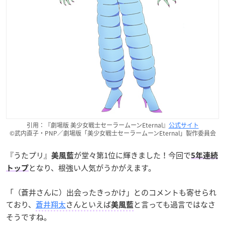
引用：『劇場版 美少女戦士セーラームーンEternal』
公式サイト
©武内直子・PNP／劇場版「美少女戦士セーラームーンEternal」製作委員会
『うたプリ』
が堂々第1位に輝きました！今回で
美風藍
5年連続
となり、根強い人気がうかがえます。
トップ
「（蒼井さんに）出会ったきっかけ」とのコメントも寄せられ
ており、
蒼井翔太
さんといえば
と言っても過言ではなさ
美風藍
そうですね。